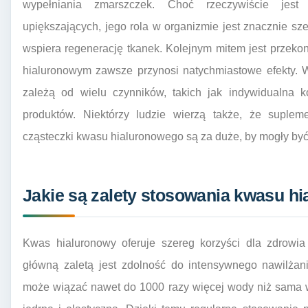
wypełniania zmarszczek. Choć rzeczywiście jes
upiększających, jego rola w organizmie jest znacznie sze
wspiera regenerację tkanek. Kolejnym mitem jest przek
hialuronowym zawsze przynosi natychmiastowe efekty. W
zależą od wielu czynników, takich jak indywidualna k
produktów. Niektórzy ludzie wierzą także, że suple
cząsteczki kwasu hialuronowego są za duże, by mogły być
Jakie są zalety stosowania kwasu h
Kwas hialuronowy oferuje szereg korzyści dla zdrowi
główną zaletą jest zdolność do intensywnego nawilżan
może wiązać nawet do 1000 razy więcej wody niż sama wa