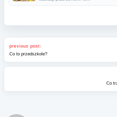
Nawigacja wpisu
previous post:
Co to przedszkole?
Co tr