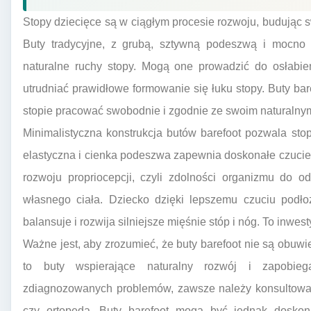
Stopy dziecięce są w ciągłym procesie rozwoju, budując s
Buty tradycyjne, z grubą, sztywną podeszwą i mocno 
naturalne ruchy stopy. Mogą one prowadzić do osłabien
utrudniać prawidłowe formowanie się łuku stopy. Buty ba
stopie pracować swobodnie i zgodnie ze swoim naturalny
Minimalistyczna konstrukcja butów barefoot pozwala st
elastyczna i cienka podeszwa zapewnia doskonałe czucie
rozwoju propriocepcji, czyli zdolności organizmu do o
własnego ciała. Dziecko dzięki lepszemu czuciu podłoż
balansuje i rozwija silniejsze mięśnie stóp i nóg. To inwes
Ważne jest, aby zrozumieć, że buty barefoot nie są obu
to buty wspierające naturalny rozwój i zapobie
zdiagnozowanych problemów, zawsze należy konsultować s
czy ortopeda. Buty barefoot mogą być jednak doskona