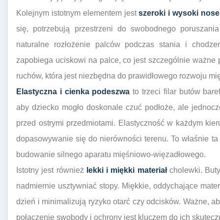
Kolejnym istotnym elementem jest
szeroki i wysoki nose
się, potrzebują przestrzeni do swobodnego poruszani
naturalne rozłożenie palców podczas stania i chodze
zapobiega uciskowi na palce, co jest szczególnie ważn
ruchów, która jest niezbędna do prawidłowego rozwoju mię
Elastyczna i cienka podeszwa
to trzeci filar butów ba
aby dziecko mogło doskonale czuć podłoże, ale jednocze
przed ostrymi przedmiotami. Elastyczność w każdym kier
dopasowywanie się do nierówności terenu. To właśnie ta
budowanie silnego aparatu mięśniowo-więzadłowego.
Istotny jest również
lekki i miękki materiał
cholewki. Buty
nadmiernie usztywniać stopy. Miękkie, oddychające mater
dzień i minimalizują ryzyko otarć czy odcisków. Ważne, ab
połączenie swobody i ochrony jest kluczem do ich skutecz