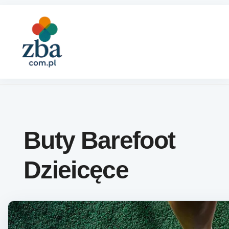
Skip to content
Buty Barefoot
Dzieicęce