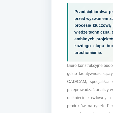
Przedsiębiorstwa p
przed wyzwaniem za
procesie kluczową 
wiedzę techniczną, 
ambitnych projektó
każdego etapu bud
uruchomienie.
Biuro konstrukcyjne budo
gdzie kreatywność łącz
CAD/CAM, specjaliści 
przeprowadzać analizy w
uniknięcie kosztownych
produktów na rynek. Fir