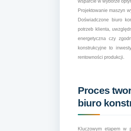
wsparcie w wyborze optym
Projektowanie maszyn wy
Doświadczone biuro kon
potrzeb klienta, uwzglę
energetyczna czy zgodn
konstrukcyjne to inwest
rentowności produkcji.
Proces twor
biuro kons
Kluczowym etapem w pr