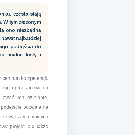
nku, często stają
n. W tym złożonym
ada ono niezbędną
 nawet najbardziej
nego podejścia do
 finalne testy i
m centrum kompetencji,
esnego oprogramowania
lować ich działanie,
 podejście pozwala na
 wprowadzania nowych
owy projekt, ale także