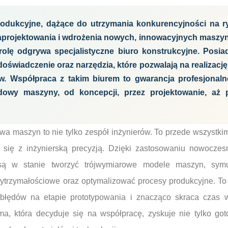
rodukcyjne, dążące do utrzymania konkurencyjności na ry
projektowania i wdrożenia nowych, innowacyjnych maszy
rolę odgrywa specjalistyczne biuro konstrukcyjne. Posi
doświadczenie oraz narzędzia, które pozwalają na realizację
w. Współpraca z takim biurem to gwarancja profesjonal
owy maszyny, od koncepcji, przez projektowanie, aż po
wa maszyn to nie tylko zespół inżynierów. To przede wszystki
y się z inżynierską precyzją. Dzięki zastosowaniu nowocz
są w stanie tworzyć trójwymiarowe modele maszyn, symu
ytrzymałościowe oraz optymalizować procesy produkcyjne. To
 błędów na etapie prototypowania i znacząco skraca czas
ma, która decyduje się na współpracę, zyskuje nie tylko got