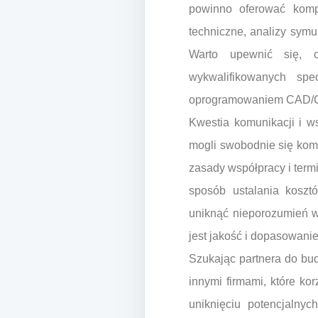
powinno oferować kompl
techniczne, analizy symu
Warto upewnić się, c
wykwalifikowanych spe
oprogramowaniem CAD/CA
Kwestia komunikacji i w
mogli swobodnie się komu
zasady współpracy i term
sposób ustalania kosztó
uniknąć nieporozumień w 
jest jakość i dopasowani
Szukając partnera do bu
innymi firmami, które ko
uniknięciu potencjalny