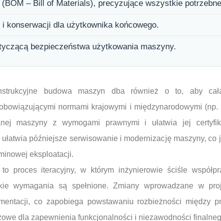
 (BOM – Bill of Materials), precyzujące wszystkie potrzebn
i i konserwacji dla użytkownika końcowego.
tyczącą bezpieczeństwa użytkowania maszyny.
onstrukcyjne budowa maszyn dba również o to, aby cał
obowiązującymi normami krajowymi i międzynarodowymi (np.
nej maszyny z wymogami prawnymi i ułatwia jej certyfik
ułatwia późniejsze serwisowanie i modernizację maszyny, co je
minowej eksploatacji.
to proces iteracyjny, w którym inżynierowie ściśle współpr
tkie wymagania są spełnione. Zmiany wprowadzane w pro
mentacji, co zapobiega powstawaniu rozbieżności między p
zowe dla zapewnienia funkcjonalności i niezawodności finalneg