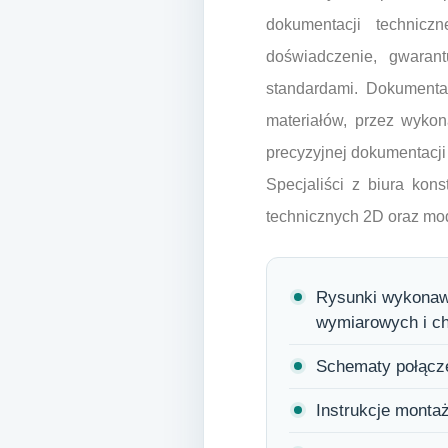
dokumentacji technic
doświadczenie, gwaran
standardami. Dokumentac
materiałów, przez wyko
precyzyjnej dokumentacji
Specjaliści z biura ko
technicznych 2D oraz mo
Rysunki wykonawc
wymiarowych i ch
Schematy połącze
Instrukcje monta