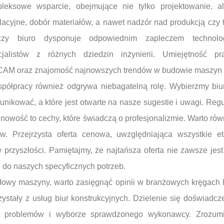
eksowe wsparcie, obejmujące nie tylko projektowanie, a
lacyjne, dobór materiałów, a nawet nadzór nad produkcją czy 
zy biuro dysponuje odpowiednim zapleczem technolog
cjalistów z różnych dziedzin inżynierii. Umiejętność 
M oraz znajomość najnowszych trendów w budowie maszyn 
spółpracy również odgrywa niebagatelną rolę. Wybierzmy biu
nikować, a które jest otwarte na nasze sugestie i uwagi. Regu
inowość to cechy, które świadczą o profesjonalizmie. Warto ró
w. Przejrzysta oferta cenowa, uwzględniająca wszystkie et
przyszłości. Pamiętajmy, że najtańsza oferta nie zawsze jes
e do naszych specyficznych potrzeb.
dowy maszyny, warto zasięgnąć opinii w branżowych kręgach l
rzystały z usług biur konstrukcyjnych. Dzielenie się doświa
ch problemów i wyborze sprawdzonego wykonawcy. Zrozumie