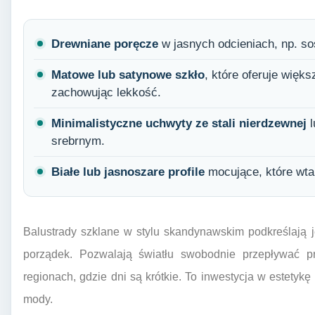
Drewniane poręcze
w jasnych odcieniach, np. sos
Matowe lub satynowe szkło
, które oferuje więk
zachowując lekkość.
Minimalistyczne uchwyty ze stali nierdzewnej
l
srebrnym.
Białe lub jasnoszare profile
mocujące, które wtap
Balustrady szklane w stylu skandynawskim podkreślają j
porządek. Pozwalają światłu swobodnie przepływać p
regionach, gdzie dni są krótkie. To inwestycja w estetykę
mody.