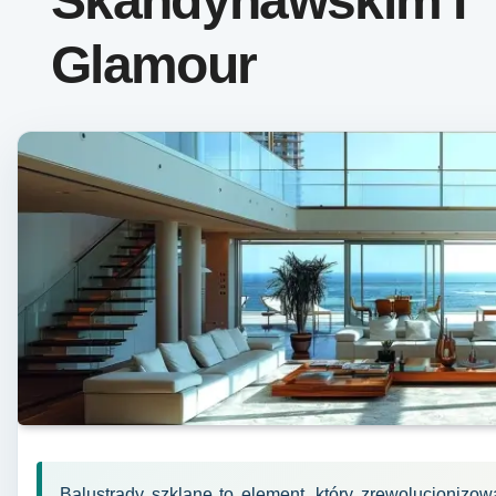
Skandynawskim I
Glamour
Balustrady szklane to element, który zrewolucjonizow