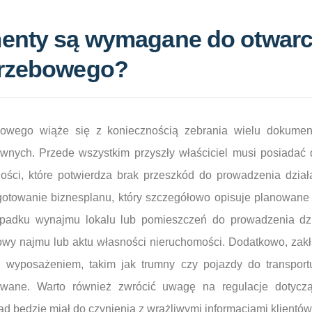
enty są wymagane do otwarc
grzebowego?
bowego wiąże się z koniecznością zebrania wielu dokumen
nych. Przede wszystkim przyszły właściciel musi posiadać 
ości, które potwierdza brak przeszkód do prowadzenia działa
gotowanie biznesplanu, który szczegółowo opisuje planowane u
ypadku wynajmu lokalu lub pomieszczeń do prowadzenia dzi
owy najmu lub aktu własności nieruchomości. Dodatkowo, zak
wyposażeniem, takim jak trumny czy pojazdy do transport
wane. Warto również zwrócić uwagę na regulacje dotycz
 będzie miał do czynienia z wrażliwymi informacjami klientów