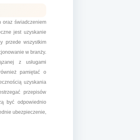
ch oraz świadczeniem
czne jest uzyskanie
ży przede wszystkim
kcjonowanie w branży.
iązanej z usługami
również pamiętać o
ecznością uzyskania
strzegać przepisów
zą być odpowiednio
ednie ubezpieczenie,