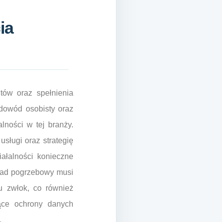
ia
tów oraz spełnienia
dowód osobisty oraz
lności w tej branży.
sługi oraz strategię
ałalności konieczne
ład pogrzebowy musi
u zwłok, co również
ące ochrony danych
.