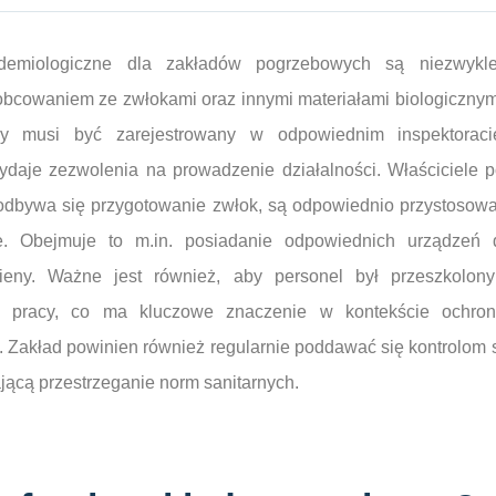
idemiologiczne dla zakładów pogrzebowych są niezwykle
 obcowaniem ze zwłokami oraz innymi materiałami biologicznym
y musi być zarejestrowany w odpowiednim inspektoracie
ydaje zezwolenia na prowadzenie działalności. Właściciele 
odbywa się przygotowanie zwłok, są odpowiednio przystosowa
ne. Obejmuje to m.in. posiadanie odpowiednich urządzeń 
gieny. Ważne jest również, aby personel był przeszkolon
ny pracy, co ma kluczowe znaczenie w kontekście ochro
w. Zakład powinien również regularnie poddawać się kontrolom
jącą przestrzeganie norm sanitarnych.