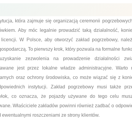
ytucja, która zajmuje się organizacją ceremonii pogrzebowy
wkiem. Aby móc legalnie prowadzić taką działalność, konie
licencji. W Polsce, aby otworzyć zakład pogrzebowy, nale
gospodarczą. To pierwszy krok, który pozwala na formalne fun
uzyskanie zezwolenia na prowadzenie działalności zw
awane jest przez lokalne władze administracyjne. Warto 
arnych oraz ochrony środowiska, co może wiązać się z koni
owiednich instytucji. Zakład pogrzebowy musi także prze
zwłok, co oznacza, że pojazdy używane do tego celu mus
owane. Właściciele zakładów powinni również zadbać o odpowi
d ewentualnymi roszczeniami ze strony klientów.