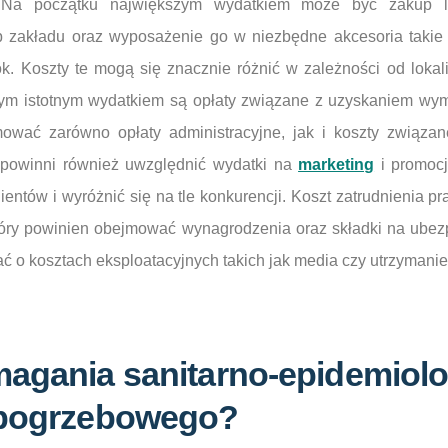
i. Na początku największym wydatkiem może być zakup 
 zakładu oraz wyposażenie go w niezbędne akcesoria takie j
k. Koszty te mogą się znacznie różnić w zależności od lokali
nym istotnym wydatkiem są opłaty związane z uzyskaniem wy
jmować zarówno opłaty administracyjne, jak i koszty związa
e powinni również uwzględnić wydatki na
marketing
i promocj
ientów i wyróżnić się na tle konkurencji. Koszt zatrudnienia p
óry powinien obejmować wynagrodzenia oraz składki na ubez
ć o kosztach eksploatacyjnych takich jak media czy utrzymani
magania sanitarno-epidemiol
 pogrzebowego?