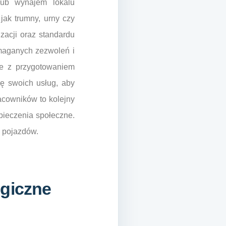
lub wynajem lokalu
ak trumny, urny czy
zacji oraz standardu
maganych zezwoleń i
ne z przygotowaniem
ę swoich usług, aby
racowników to kolejny
pieczenia społeczne.
e pojazdów.
ogiczne