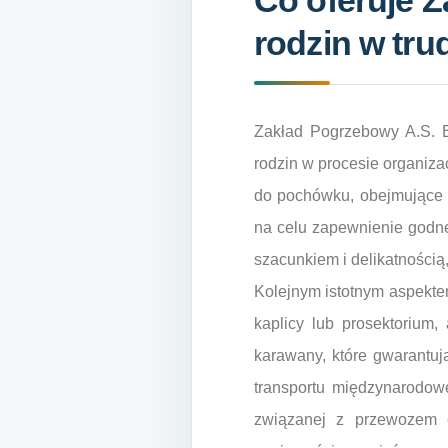
Co oferuje 
rodzin w tr
Zakład Pogrzebowy A.S. B
rodzin w procesie organiza
do pochówku, obejmujące t
na celu zapewnienie godn
szacunkiem i delikatnością
Kolejnym istotnym aspektem
kaplicy lub prosektorium,
karawany, które gwarantuj
transportu międzynarodowe
związanej z przewozem 