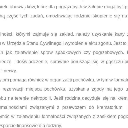
 wiele obowiązków, które dla pogrążonych w żałobie mogą być p
ną część tych zadań, umożliwiając rodzinie skupienie się na 
ności, którymi zajmuje się zakład, należy uzyskanie karty
u w Urzędzie Stanu Cywilnego i wyrobienie aktu zgonu. Jest t
ich jak załatwienie spraw spadkowych czy pogrzebowych. 
iedzę i doświadczenie, sprawnie poruszają się w gąszczu p
 i nerwy.
ytom pomaga również w organizacji pochówku, w tym w formal
 rezerwacji miejsca pochówku, uzyskania zgody na jego u
bu na terenie nekropolii. Jeśli rodzina decyduje się na krem
ormalnościami związanymi z przewozem do krematorium i
móc w załatwieniu formalności związanych z zasiłkiem po
sparcie finansowe dla rodziny.