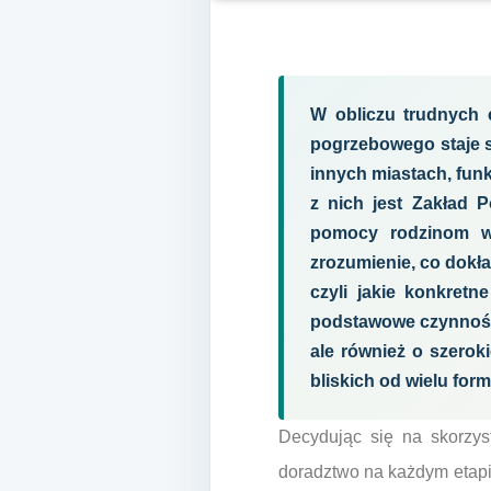
W obliczu trudnych 
pogrzebowego staje si
innych miastach, fun
z nich jest Zakład 
pomocy rodzinom w 
zrozumienie, co dokł
czyli jakie konkret
podstawowe czynnośc
ale również o szerok
bliskich od wielu for
Decydując się na skorzyst
doradztwo na każdym etapi