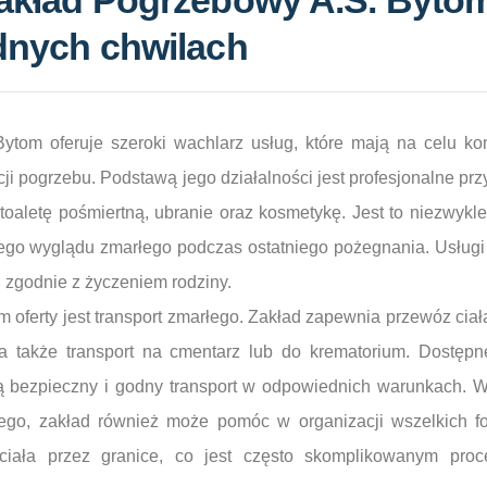
Zakład Pogrzebowy A.S. Bytom
udnych chwilach
ytom oferuje szeroki wachlarz usług, które mają na celu k
cji pogrzebu. Podstawą jego działalności jest profesjonalne p
oaletę pośmiertną, ubranie oraz kosmetykę. Jest to niezwykl
ego wyglądu zmarłego podczas ostatniego pożegnania. Usługi
, zgodnie z życzeniem rodziny.
 oferty jest transport zmarłego. Zakład zapewnia przewóz cia
 a także transport na cmentarz lub do krematorium. Dostępn
ą bezpieczny i godny transport w odpowiednich warunkach. 
go, zakład również może pomóc w organizacji wszelkich for
ciała przez granice, co jest często skomplikowanym pr