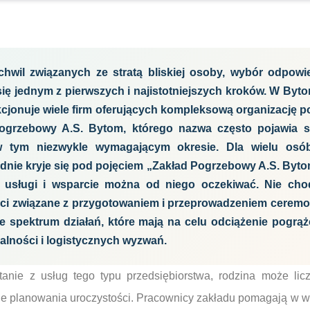
chwil związanych ze stratą bliskiej osoby, wybór odpowi
ę jednym z pierwszych i najistotniejszych kroków. W Bytomi
kcjonuje wiele firm oferujących kompleksową organizację 
Pogrzebowy A.S. Bytom, którego nazwa często pojawia s
tym niezwykle wymagającym okresie. Dla wielu osób
adnie kryje się pod pojęciem „Zakład Pogrzebowy A.S. Byto
ne usługi i wsparcie można od niego oczekiwać. Nie chod
i związane z przygotowaniem i przeprowadzeniem ceremon
ie spektrum działań, które mają na celu odciążenie pogrą
malności i logistycznych wyzwań.
anie z usług tego typu przedsiębiorstwa, rodzina może lic
e planowania uroczystości. Pracownicy zakładu pomagają w 