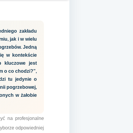
edniego zakładu
u, jak i w wielu
pogrzebów. Jedną
ię w kontekście
 kluczowe jest
m o co chodzi?”,
zi tu jedynie o
ii pogrzebowej,
żonych w żałobie
zyć na profesjonalne
wyborze odpowiedniej