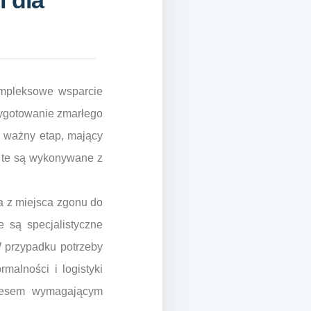
 dla
ompleksowe wsparcie
rzygotowanie zmarłego
e ważny etap, mający
 te są wykonywane z
ła z miejsca zgonu do
e są specjalistyczne
W przypadku potrzeby
malności i logistyki
ocesem wymagającym