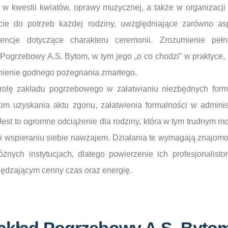
 w kwestii kwiatów, oprawy muzycznej, a także w organizacji 
cie do potrzeb każdej rodziny, uwzględniające zarówno aspe
rencje dotyczące charakteru ceremonii. Zrozumienie peł
Pogrzebowy A.S. Bytom, w tym jego „o co chodzi” w praktyce,
nienie godnego pożegnania zmarłego.
 rolę zakładu pogrzebowego w załatwianiu niezbędnych form
im uzyskania aktu zgonu, załatwienia formalności w adminis
Jest to ogromne odciążenie dla rodziny, która w tym trudnym 
i wspieraniu siebie nawzajem. Działania te wymagają znajomoś
żnych instytucjach, dlatego powierzenie ich profesjonalist
zędzającym cenny czas oraz energię.