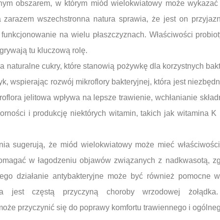
ejnym obszarem, w którym miód wielokwiatowy może wykazać
 zarazem wszechstronna natura sprawia, że jest on przyjazny 
 funkcjonowanie na wielu płaszczyznach. Właściwości probiot
rywają tu kluczową rolę.
 naturalne cukry, które stanowią pożywkę dla korzystnych bakte
yk, wspierając rozwój mikroflory bakteryjnej, która jest niezbęd
flora jelitowa wpływa na lepsze trawienie, wchłanianie skła
ności i produkcję niektórych witamin, takich jak witamina K 
nia sugerują, że miód wielokwiatowy może mieć właściwości
pomagać w łagodzeniu objawów związanych z nadkwasotą, z
Jego działanie antybakteryjne może być również pomocne w 
tóra jest częstą przyczyną choroby wrzodowej żołądk
oże przyczynić się do poprawy komfortu trawiennego i ogólnego