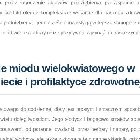
go, przez łagodzenie objawów przeziębienia, po wsparcie u
y produkt oferuje kompleksowe wsparcie dla naszego zdrow
 podniebienia i jednocześnie inwestycją w lepsze samopoczuci
ób miód wielokwiatowy może pozytywnie wpłynąć na nasze życie
e miodu wielokwiatowego w
iecie i profilaktyce zdrowotne
atowego do codziennej diety jest prostym i smacznym spos
 wielu dolegliwościom. Jego słodycz i bogactwo smaków spra
otrawami, od porannej owsianki, przez herbaty i napary, po d
ralnej słodyczy, ale także wzbogaca je o cenne składniki odż