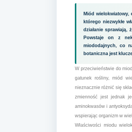
Miód wielokwiatowy,
którego niezwykłe w
działanie sprawiają,
Powstaje on z nek
miododajnych, co n
botaniczna jest kluc
W przeciwieństwie do mio
gatunek rośliny, miód w
nieznacznie różnić się skł
zmienność jest jednak j
aminokwasów i antyoksydant
wspierając organizm w wiel
Właściwości miodu wielo