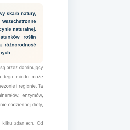
y skarb natury,
i wszechstronne
ynie naturalnej.
atunków roślin
Ta różnorodność
nych.
są przez dominujący
tia tego miodu może
ezonie i regionie. Ta
minerałów, enzymów,
nie codziennej diety,
 kilku zdaniach. Od