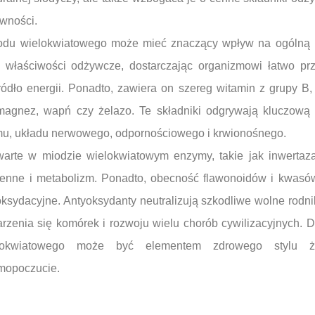
ywności.
odu wielokwiatowego może mieć znaczący wpływ na ogólną 
 właściwości odżywcze, dostarczając organizmowi łatwo pr
ródło energii. Ponadto, zawiera on szereg witamin z grupy B,
, magnez, wapń czy żelazo. Te składniki odgrywają kluczową
mu, układu nerwowego, odpornościowego i krwionośnego.
arte w miodzie wielokwiatowym enzymy, takie jak inwertaza 
enne i metabolizm. Ponadto, obecność flawonoidów i kwasó
ksydacyjne. Antyoksydanty neutralizują szkodliwe wolne rodnik
zenia się komórek i rozwoju wielu chorób cywilizacyjnych. Dl
okwiatowego może być elementem zdrowego stylu ży
mopoczucie.