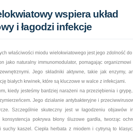
elokwiatowy wspiera układ
y i łagodzi infekcje
nych właściwości miodu wielokwiatowego jest jego zdolność d
n jako naturalny immunomodulator, pomagając organizmowi l
zewnętrznymi. Jego składniki aktywne, takie jak enzymy, a
cję białych krwinek, które są kluczowe w walce z infekcjami.
m, kiedy jesteśmy bardziej narażeni na przeziębienia i grypę
rzymierzeńcem. Jego działanie antybakteryjne i przeciwwiru
rcze. Szczególnie skuteczny jest w łagodzeniu objawów in
konsystencja pokrywa błony śluzowe gardła, tworząc ochr
 i suchy kaszel. Ciepła herbata z miodem i cytryną to klasy