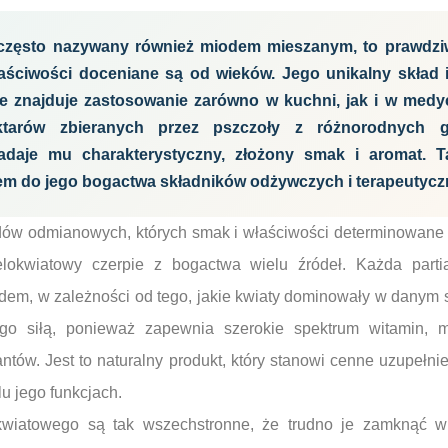
 często nazywany również miodem mieszanym, to prawdziw
łaściwości doceniane są od wieków. Jego unikalny skład 
 że znajduje zastosowanie zarówno w kuchni, jak i w medyc
tarów zbieranych przez pszczoły z różnorodnych g
adaje mu charakterystyczny, złożony smak i aromat. 
zem do jego bogactwa składników odżywczych i terapeutycz
dów odmianowych, których smak i właściwości determinowane 
ielokwiatowy czerpie z bogactwa wielu źródeł. Każda par
adem, w zależności od tego, jakie kwiaty dominowały w danym s
ego siłą, ponieważ zapewnia szerokie spektrum witamin, 
ów. Jest to naturalny produkt, który stanowi cenne uzupełnie
u jego funkcjach.
kwiatowego są tak wszechstronne, że trudno je zamknąć w