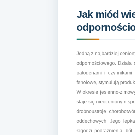
Jak miód wi
odpornościow
Jedną z najbardziej cenio
odpornościowego. Działa o
patogenami i czynnikami 
fenolowe, stymulują produk
W okresie jesienno-zimowy
staje się nieocenionym sp
drobnoustroje chorobotwó
oddechowych. Jego lepka 
łagodzi podrażnienia, ból