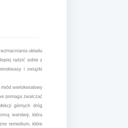
o wzmacniania układu
epiej radzić sobie z
minokwasy i związki
, miód wielokwiatowy
sowe pomaga zwalczać
fekcji górnych dróg
onną warstwę, która
czne remedium, które