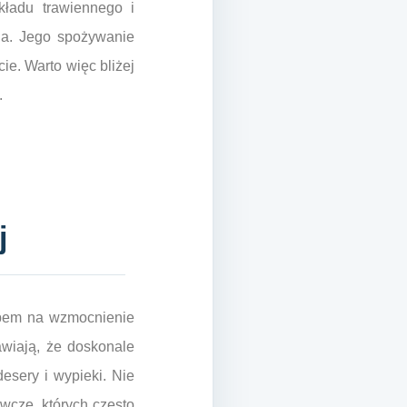
kładu trawiennego i
ia. Jego spożywanie
e. Warto więc bliżej
.
j
obem na wzmocnienie
wiają, że doskonale
esery i wypieki. Nie
ywcze, których często