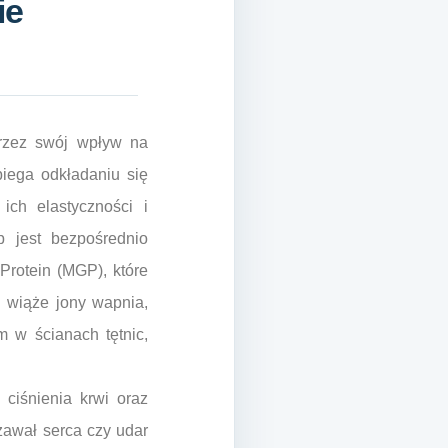
ie
przez swój wpływ na
biega odkładaniu się
ich elastyczności i
 jest bezpośrednio
Protein (MGP), które
P wiąże jony wapnia,
 w ścianach tętnic,
ciśnienia krwi oraz
zawał serca czy udar