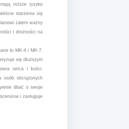
mają niższe ryzyko
ekście starzenia się
stanowi zatem ważny
zności i drożności na
nane to MK-4 i MK-7.
eryzuje się dłuższym
owia serca i kości.
a osób obciążonych
tywnie dbać o swoje
eocenione i zasługuje