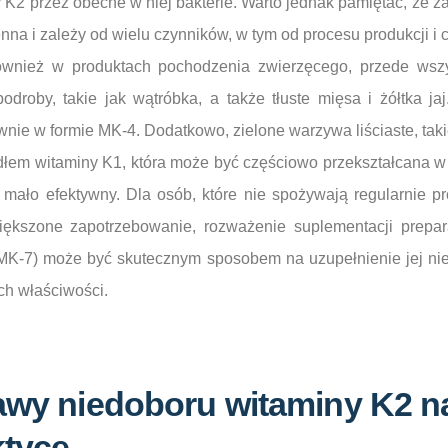
y K2 przez obecne w niej bakterie. Warto jednak pamiętać, że 
enna i zależy od wielu czynników, w tym od procesu produkcji i
wnież w produktach pochodzenia zwierzęcego, przede wszy
odroby, takie jak wątróbka, a także tłuste mięsa i żółtka ja
nie w formie MK-4. Dodatkowo, zielone warzywa liściaste, taki
ódłem witaminy K1, która może być częściowo przekształcana w
t mało efektywny. Dla osób, które nie spożywają regularnie 
ększone zapotrzebowanie, rozważenie suplementacji prepar
MK-7) może być skutecznym sposobem na uzupełnienie jej ni
ych właściwości.
jawy niedoboru witaminy K2 n
ktyce