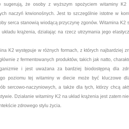
 sugerują, że osoby z wyższym spożyciem witaminy K2 
ych naczyń krwionośnych. Jest to szczególnie istotne w kont
roby serca stanowią wiodącą przyczynę zgonów. Witamina K2 
b układu krążenia, działając na rzecz utrzymania jego elastyc
ina K2 występuje w różnych formach, z których najbardziej z
ównie z fermentowanych produktów, takich jak natto, charakt
ganizmie i jest uważana za bardziej biodostępną dla zdr
go poziomu tej witaminy w diecie może być kluczowe dl
rób sercowo-naczyniowych, a także dla tych, którzy chcą ak
tywie. Działanie witaminy K2 na układ krążenia jest zatem ni
tekście zdrowego stylu życia.