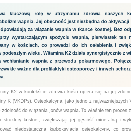
wa kluczową rolę w utrzymaniu zdrowia naszych ko
olizm wapnia. Jej obecność jest niezbędna do aktywacji bi
odpowiadają za wiązanie wapnia w tkance kostnej. Bez odp
przy wystarczającym spożyciu wapnia, pierwiastek ten 
any w kościach, co prowadzi do ich osłabienia i zwię
 podeszłym wieku. Witamina K2 działa synergistycznie z wi
a wchłanianie wapnia z przewodu pokarmowego. Połącz
ezwykle ważne dla profilaktyki osteoporozy i innych schor
ca.
iny K2 w kontekście zdrowia kości opiera się na jej zdolno
iny K (VKDPs). Osteokalcyna, jako jedno z najważniejszych
e zdolność do wiązania jonów wapnia. To właśnie ten proces
truktury kostnej, zwiększając jej gęstość mineralną i wyt
wać niedostateczną karboksylacją osteokalcyny, co pro