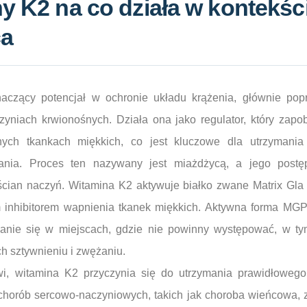
y K2 na co działa w kontekśc
ca
aczący potencjał w ochronie układu krążenia, głównie po
niach krwionośnych. Działa ona jako regulator, który zapo
ych tkankach miękkich, co jest kluczowe dla utrzymania 
ania. Proces ten nazywany jest miażdżycą, a jego postęp
ian naczyń. Witamina K2 aktywuje białko zwane Matrix Gla 
m inhibitorem wapnienia tkanek miękkich. Aktywna forma MG
zanie się w miejscach, gdzie nie powinny występować, w tym
h sztywnieniu i zwężaniu.
, witamina K2 przyczynia się do utrzymania prawidłowego 
chorób sercowo-naczyniowych, takich jak choroba wieńcowa, 