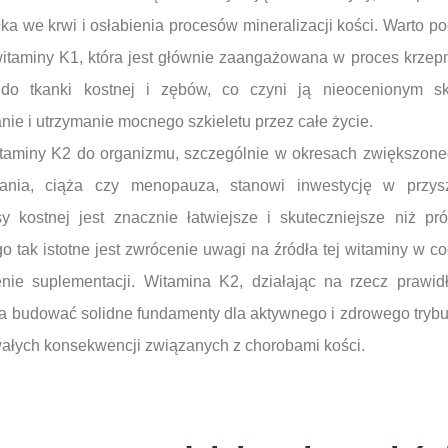
ka we krwi i osłabienia procesów mineralizacji kości. Warto po
itaminy K1, która jest głównie zaangażowana w proces krzepn
 do tkanki kostnej i zębów, co czyni ją nieocenionym sk
e i utrzymanie mocnego szkieletu przez całe życie.
itaminy K2 do organizmu, szczególnie w okresach zwiększone
wania, ciąża czy menopauza, stanowi inwestycję w przysz
y kostnej jest znacznie łatwiejsze i skuteczniejsze niż p
o tak istotne jest zwrócenie uwagi na źródła tej witaminy w co
enie suplementacji. Witamina K2, działając na rzecz prawi
 budować solidne fundamenty dla aktywnego i zdrowego trybu 
wałych konsekwencji związanych z chorobami kości.