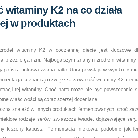
 witaminy K2 na co działa
iej w produktach
 źródeł witaminy K2 w codziennej diecie jest kluczowe d
nia przez organizm. Najbogatszym znanym źródłem witaminy 
 japońska potrawa zwana natto, która powstaje w wyniku fermen
. Fermentacja ta znacząco zwiększa zawartość witaminy K2, czyn
ntracji tej witaminy. Choć natto może nie być powszechnie 
tne właściwości są coraz szerzej doceniane.
można znaleźć w innych produktach fermentowanych, choć zaz
niektóre rodzaje serów, zwłaszcza twarde, dojrzewające sery,
jny kiszony kapusta. Fermentacja mlekowa, podobnie jak fe