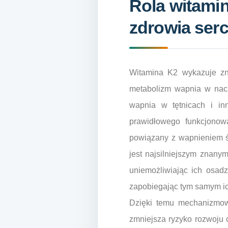
Rola witamin
zdrowia ser
Witamina K2 wykazuje zn
metabolizm wapnia w naczy
wapnia w tętnicach i inn
prawidłowego funkcjonow
powiązany z wapnieniem śc
jest najsilniejszym znany
uniemożliwiając ich osad
zapobiegając tym samym ic
Dzięki temu mechanizmowi
zmniejsza ryzyko rozwoju 