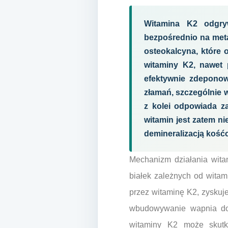
Witamina K2 odgry
bezpośrednio na metab
osteokalcyna, które 
witaminy K2, nawet 
efektywnie zdeponow
złamań, szczególnie w
z kolei odpowiada z
witamin jest zatem ni
demineralizacją kość
Mechanizm działania witam
białek zależnych od witam
przez witaminę K2, zyskuj
wbudowywanie wapnia do s
witaminy K2 może skutko