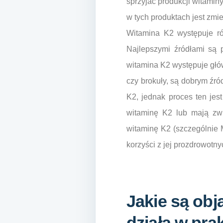
sprzyjać produkcji witamin
w tych produktach jest zmi
Witamina K2 występuje ró
Najlepszymi źródłami są p
witamina K2 występuje głów
czy brokuły, są dobrym źr
K2, jednak proces ten jes
witaminę K2 lub mają zwi
witaminę K2 (szczególnie 
korzyści z jej prozdrowotn
Jakie są ob
działa w pra