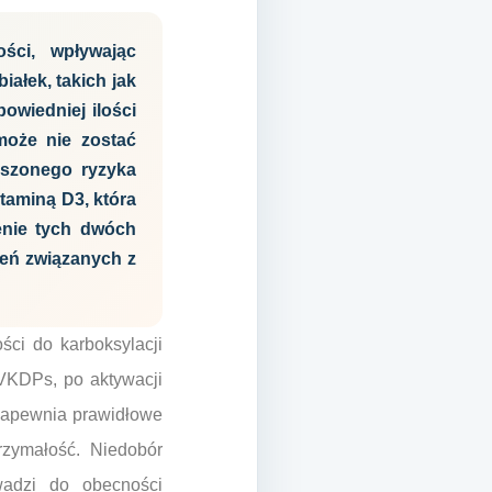
ści, wpływając
ałek, takich jak
owiedniej ilości
może nie zostać
kszonego ryzyka
taminą D3, która
enie tych dwóch
zeń związanych z
ści do karboksylacji
 VKDPs, po aktywacji
 zapewnia prawidłowe
rzymałość. Niedobór
wadzi do obecności