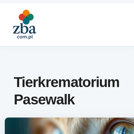
Skip to content
Tierkrematorium
Pasewalk