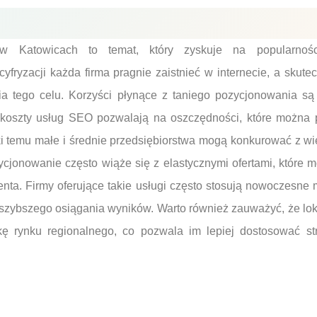
 Katowicach to temat, który zyskuje na popularnośc
yfryzacji każda firma pragnie zaistnieć w internecie, a skut
ia tego celu. Korzyści płynące z taniego pozycjonowania są 
 koszty usług SEO pozwalają na oszczędności, które można 
ęki temu małe i średnie przedsiębiorstwa mogą konkurować z w
zycjonowanie często wiąże się z elastycznymi ofertami, które
enta. Firmy oferujące takie usługi często stosują nowoczesne 
 szybszego osiągania wyników. Warto również zauważyć, że l
kę rynku regionalnego, co pozwala im lepiej dostosować str