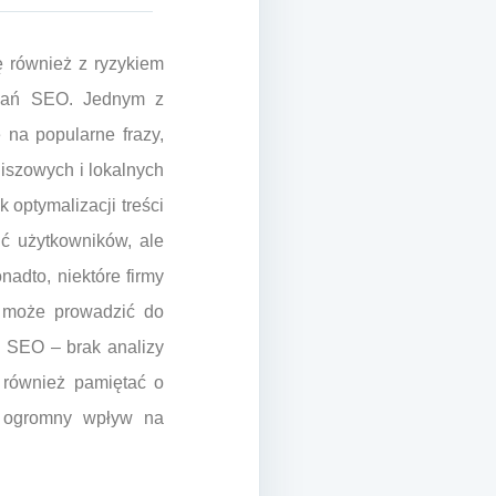
ę również z ryzykiem
ałań SEO. Jednym z
 na popularne frazy,
niszowych i lokalnych
 optymalizacji treści
ić użytkowników, ale
adto, niektóre firmy
o może prowadzić do
ń SEO – brak analizy
o również pamiętać o
ą ogromny wpływ na