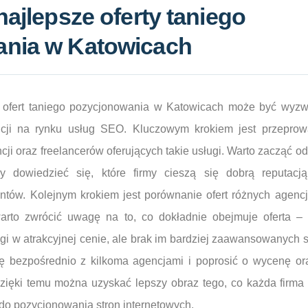
najlepsze oferty taniego
nia w Katowicach
 ofert taniego pozycjonowania w Katowicach może być wyz
ncji na rynku usług SEO. Kluczowym krokiem jest przepro
i oraz freelancerów oferujących takie usługi. Warto zacząć od 
by dowiedzieć się, które firmy cieszą się dobrą reputac
ntów. Kolejnym krokiem jest porównanie ofert różnych agenc
arto zwrócić uwagę na to, co dokładnie obejmuje oferta – 
i w atrakcyjnej cenie, ale brak im bardziej zaawansowanych s
ię bezpośrednio z kilkoma agencjami i poprosić o wycenę o
zięki temu można uzyskać lepszy obraz tego, co każda firma
a do pozycjonowania stron internetowych.