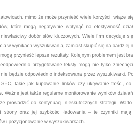
towicach, mimo że może przynieść wiele korzyści, wiąże si
dów, które mogą negatywnie wpłynąć na efektywność dzi
 niewłaściwy dobór słów kluczowych. Wiele firm decyduje się
ęcia w wynikach wyszukiwania, zamiast skupić się na bardziej 
mogą przynieść lepsze rezultaty. Kolejnym problemem jest brak
Nieodpowiednio przygotowane teksty mogą nie tylko zniechęc
a nie będzie odpowiednio indeksowana przez wyszukiwarki. Pon
at SEO, takie jak kupowanie linków czy ukrywanie treści, c
e. Ważne jest także regularne monitorowanie wyników działa
e prowadzić do kontynuacji nieskutecznych strategii. Wart
i strony oraz jej szybkości ładowania – te czynniki maj
ów i pozycjonowanie w wyszukiwarkach.