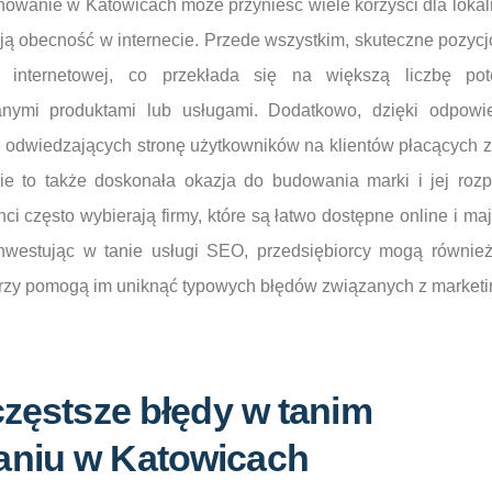
nowanie w Katowicach może przynieść wiele korzyści dla lokal
ą obecność w internecie. Przede wszystkim, skuteczne pozy
 internetowej, co przekłada się na większą liczbę pote
nymi produktami lub usługami. Dodatkowo, dzięki odpowie
odwiedzających stronę użytkowników na klientów płacących za
nie to także doskonała okazja do budowania marki i jej roz
nci często wybierają firmy, które są łatwo dostępne online i m
nwestując w tanie usługi SEO, przedsiębiorcy mogą również
rzy pomogą im uniknąć typowych błędów związanych z marketi
częstsze błędy w tanim
niu w Katowicach