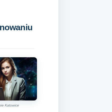
jonowaniu
ie Katowice