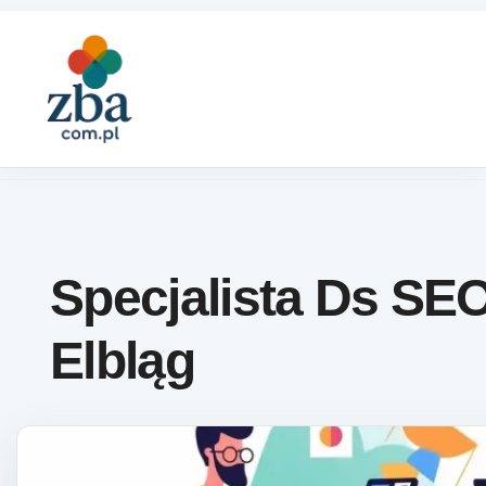
Skip to content
Specjalista Ds SE
Elbląg