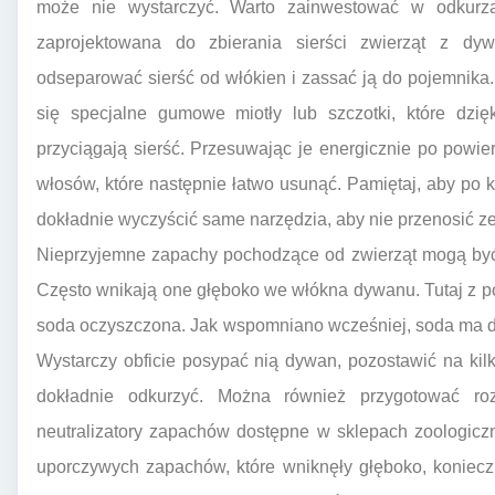
może nie wystarczyć. Warto zainwestować w odkurzacz
zaprojektowana do zbierania sierści zwierząt z dy
odseparować sierść od włókien i zassać ją do pojemni
się specjalne gumowe miotły lub szczotki, które dzię
przyciągają sierść. Przesuwając je energicznie po powi
włosów, które następnie łatwo usunąć. Pamiętaj, aby po
dokładnie wyczyścić same narzędzia, aby nie przenosić z
Nieprzyjemne zapachy pochodzące od zwierząt mogą być 
Często wnikają one głęboko we włókna dywanu. Tutaj z po
soda oczyszczona. Jak wspomniano wcześniej, soda ma d
Wystarczy obficie posypać nią dywan, pozostawić na kil
dokładnie odkurzyć. Można również przygotować ro
neutralizatory zapachów dostępne w sklepach zoologic
uporczywych zapachów, które wniknęły głęboko, koniec