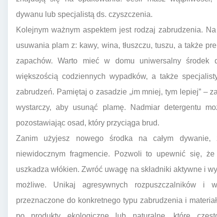
dywanu lub specjalistą ds. czyszczenia.
Kolejnym ważnym aspektem jest rodzaj zabrudzenia. Na
usuwania plam z: kawy, wina, tłuszczu, tuszu, a także p
zapachów. Warto mieć w domu uniwersalny środek d
większością codziennych wypadków, a także specjalist
zabrudzeń. Pamiętaj o zasadzie „im mniej, tym lepiej” – 
wystarczy, aby usunąć plamę. Nadmiar detergentu m
pozostawiając osad, który przyciąga brud.
Zanim użyjesz nowego środka na całym dywanie, z
niewidocznym fragmencie. Pozwoli to upewnić się, że
uszkadza włókien. Zwróć uwagę na składniki aktywne i wybi
możliwe. Unikaj agresywnych rozpuszczalników i w
przeznaczone do konkretnego typu zabrudzenia i materia
po produkty ekologiczne lub naturalne, które częs