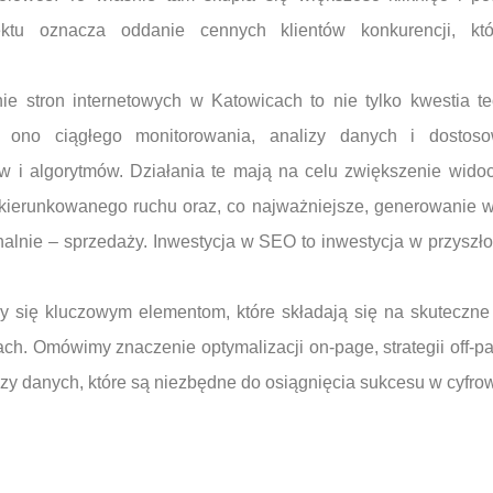
ktu oznacza oddanie cennych klientów konkurencji, kt
e stron internetowych w Katowicach to nie tylko kwestia te
ono ciągłego monitorowania, analizy danych i dostosow
w i algorytmów. Działania te mają na celu zwiększenie widoc
ukierunkowanego ruchu oraz, co najważniejsze, generowanie w
finalnie – sprzedaży. Inwestycja w SEO to inwestycja w przysz
my się kluczowym elementom, które składają się na skuteczne
ch. Omówimy znaczenie optymalizacji on-page, strategii off-p
zy danych, które są niezbędne do osiągnięcia sukcesu w cyfro