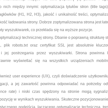
 nich między innymi: optymalizacja tytułów stron (title tag
nagłówków (H1, H2, H3), jakość i unikalność treści, optymaliz
bkość ładowania strony. Dobrze zoptymalizowana strona jest łat
oty wyszukiwarek, co przekłada się na wyższe pozycje.
tymalizacji technicznej strony. Dbanie o poprawną strukturę st
plik robots.txt oraz certyfikat SSL jest absolutnie kluc
 i jej postrzegania przez wyszukiwarki. Strona powinna
rawnie wyświetlać się na wszystkich urządzeniach mobiln
wnież user experience (UX), czyli doświadczenie użytkownik
igacji, a jej zawartość powinna odpowiadać na potrzeby o
nce rate) i niski czas spędzony na stronie mogą sygnaliz
pozycję w wynikach wyszukiwania. Skuteczne pozycjonowanie 
tycznego podejścia, łączącego optymalizację techniczną, tre