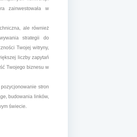
óra zainwestowała w
chniczna, ale również
ywania strategii do
zności Twojej witryny,
iększej liczby zapytań
łość Twojego biznesu w
 pozycjonowanie stron
age, budowania linków,
wym świecie.