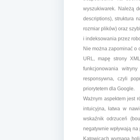
wyszukiwarek. Należą do
descriptions), struktura 
rozmiar plików) oraz szy
i indeksowania przez rob
Nie można zapominać o op
URL, mapę strony XML, 
funkcjonowania witryny
responsywna, czyli pop
priorytetem dla Google.
Ważnym aspektem jest ró
intuicyjna, łatwa w naw
wskaźnik odrzuceń (bou
negatywnie wpływają na 
Katowicach wymaga holis