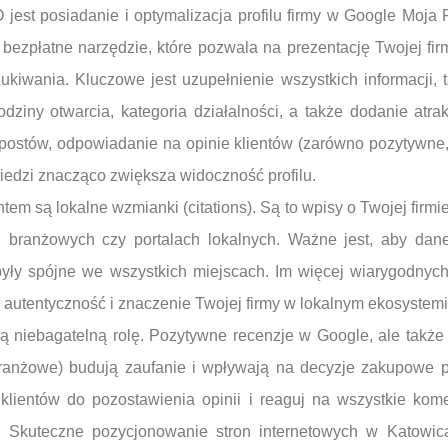
jest posiadanie i optymalizacja profilu firmy w Google Moja
to bezpłatne narzędzie, które pozwala na prezentację Twojej f
kiwania. Kluczowe jest uzupełnienie wszystkich informacji, t
odziny otwarcia, kategoria działalności, a także dodanie atrak
postów, odpowiadanie na opinie klientów (zarówno pozytywne,
edzi znacząco zwiększa widoczność profilu.
m są lokalne wzmianki (citations). Są to wpisy o Twojej firmi
h branżowych czy portalach lokalnych. Ważne jest, aby dane
yły spójne we wszystkich miejscach. Im więcej wiarygodnych
 autentyczność i znaczenie Twojej firmy w lokalnym ekosystemi
ą niebagatelną rolę. Pozytywne recenzje w Google, ale także
branżowe) budują zaufanie i wpływają na decyzje zakupowe po
lientów do pozostawienia opinii i reaguj na wszystkie kome
e. Skuteczne pozycjonowanie stron internetowych w Katowi