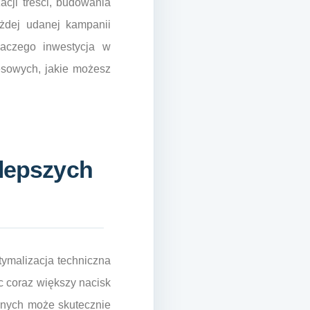
cji treści, budowania
żdej udanej kampanii
laczego inwestycja w
esowych, jakie możesz
 lepszych
ymalizacja techniczna
c coraz większy nacisk
cznych może skutecznie