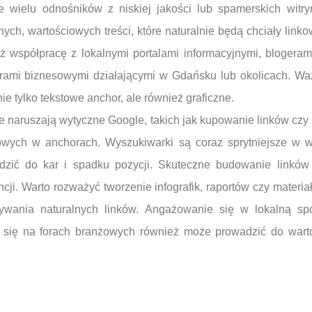
e wielu odnośników z niskiej jakości lub spamerskich witr
ych, wartościowych treści, które naturalnie będą chciały link
eż współpracę z lokalnymi portalami informacyjnymi, blogera
rami biznesowymi działającymi w Gdańsku lub okolicach. Ważn
ie tylko tekstowe anchor, ale również graficzne.
óre naruszają wytyczne Google, takich jak kupowanie linków cz
owych w anchorach. Wyszukiwarki są coraz sprytniejsze w 
dzić do kar i spadku pozycji. Skuteczne budowanie linków
cji. Warto rozważyć tworzenie infografik, raportów czy materi
ywania naturalnych linków. Angażowanie się w lokalną spo
e się na forach branżowych również może prowadzić do war