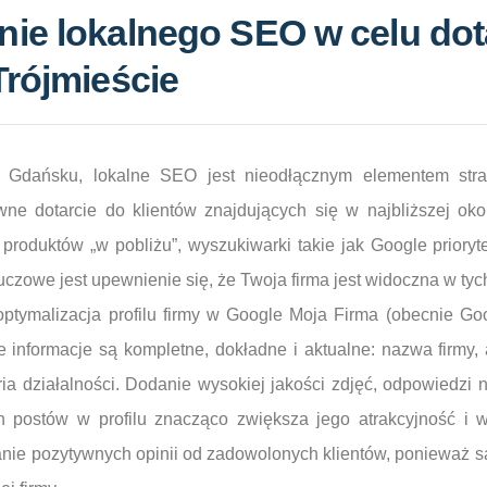
ie lokalnego SEO w celu dot
Trójmieście
w Gdańsku, lokalne SEO jest nieodłącznym elementem strat
ne dotarcie do klientów znajdujących się w najbliższej okol
 produktów „w pobliżu”, wyszukiwarki takie jak Google prioryt
luczowe jest upewnienie się, że Twoja firma jest widoczna w ty
ptymalizacja profilu firmy w Google Moja Firma (obecnie Goo
e informacje są kompletne, dokładne i aktualne: nazwa firmy, 
ria działalności. Dodanie wysokiej jakości zdjęć, odpowiedzi n
h postów w profilu znacząco zwiększa jego atrakcyjność i 
anie pozytywnych opinii od zadowolonych klientów, ponieważ 