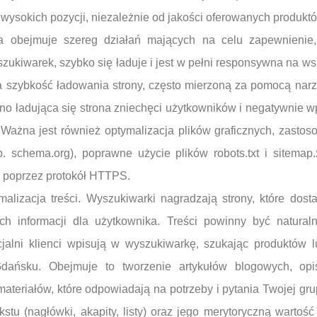
 wysokich pozycji, niezależnie od jakości oferowanych produktó
na obejmuje szereg działań mających na celu zapewnienie,
zukiwarek, szybko się ładuje i jest w pełni responsywna na ws
 szybkość ładowania strony, często mierzoną za pomocą narzę
o ładująca się strona zniechęci użytkowników i negatywnie wp
Ważna jest również optymalizacja plików graficznych, zasto
. schema.org), poprawne użycie plików robots.txt i sitemap
 poprzez protokół HTTPS.
malizacja treści. Wyszukiwarki nagradzają strony, które dost
ch informacji dla użytkownika. Treści powinny być natura
cjalni klienci wpisują w wyszukiwarkę, szukając produktów 
dańsku. Obejmuje to tworzenie artykułów blogowych, opi
ateriałów, które odpowiadają na potrzeby i pytania Twojej gr
ekstu (nagłówki, akapity, listy) oraz jego merytoryczną warto