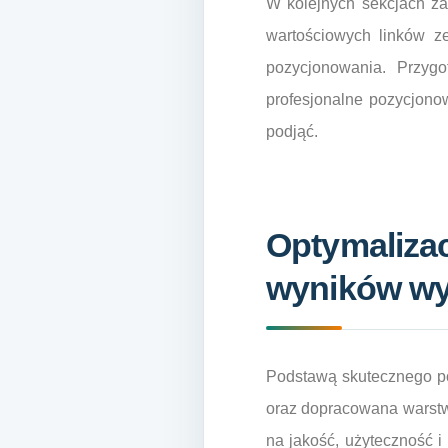
W kolejnych sekcjach za
wartościowych linków z
pozycjonowania. Przyg
profesjonalne pozycjono
podjąć.
Optymalizac
wyników wy
Podstawą skutecznego po
oraz dopracowana warstwa
na jakość, użyteczność i