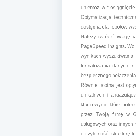
uniemożliwić osiągnięcie
Optymalizacja technicz
dostępna dla robotów wys
Należy zwrócić uwagę na
PageSpeed Insights. Woln
wynikach wyszukiwania. 
formatowania danych (np
bezpiecznego połączenia
Równie istotna jest opty
unikalnych i angażujący
kluczowymi, które poten
przez Twoją firmę w G
usługowych oraz innych m
o czytelność, strukturę t