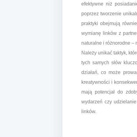
efektywne niż posiadani
poprzez tworzenie unikaln
praktyki obejmują równi
wymianę linków z partne
naturalne i różnorodne – n
Należy unikać taktyk, kt
tych samych słów klucz
działań, co może prowa
kreatywności i konsekwen
mają potencjał do zdob
wydarzeń czy udzielani
linków.