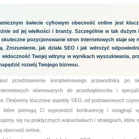
amicznym świecie cyfrowym obecność online jest kluc
leżnie od jej wielkości i branży. Szczególnie w tak duży
 skuteczne pozycjonowanie stron internetowych staje się nie
ą. Zrozumienie, jak działa SEO i jak wdrożyć odpowiedni
 widoczność Twojej witryny w wynikach wyszukiwania, p
e napędzić rozwój Twojego biznesu.
jest przedstawienie kompleksowego przewodnika po s
nternetowych skierowanych do przedsiębiorców i specjal
ście. Omówimy kluczowe aspekty SEO, od podstawowych czyn
, które pomogą Ci wyprzedzić konkurencję i osiągnąć u
upimy się na praktycznych wskazówkach i strategiach, które
ą obecność online.