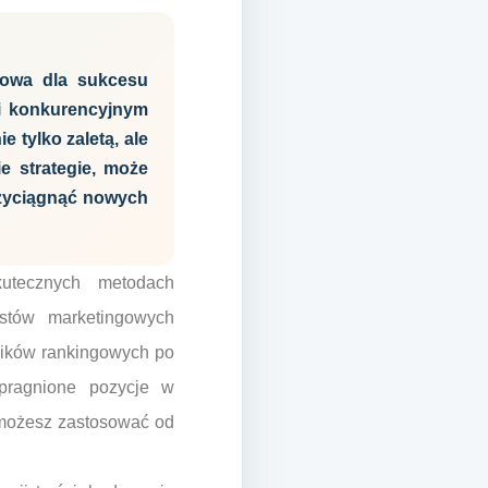
zowa dla sukcesu
m i konkurencyjnym
 tylko zaletą, ale
e strategie, może
rzyciągnąć nowych
kutecznych metodach
istów marketingowych
ników rankingowych po
pragnione pozycje w
 możesz zastosować od