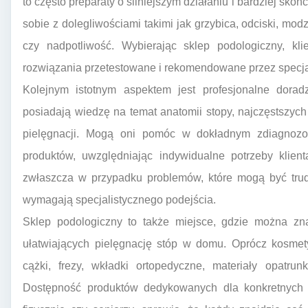
to często preparaty o silniejszym działaniu i bardziej sko
sobie z dolegliwościami takimi jak grzybica, odciski, mo
czy nadpotliwość. Wybierając sklep podologiczny, k
rozwiązania przetestowane i rekomendowane przez specja
Kolejnym istotnym aspektem jest profesjonalne dorad
posiadają wiedzę na temat anatomii stopy, najczęstszyc
pielęgnacji. Mogą oni pomóc w dokładnym zdiagnozo
produktów, uwzględniając indywidualne potrzeby klien
zwłaszcza w przypadku problemów, które mogą być trud
wymagają specjalistycznego podejścia.
Sklep podologiczny to także miejsce, gdzie można zna
ułatwiających pielęgnację stóp w domu. Oprócz kosmety
cążki, frezy, wkładki ortopedyczne, materiały opatrun
Dostępność produktów dedykowanych dla konkretnych g