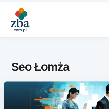
Skip to content
Seo Łomża