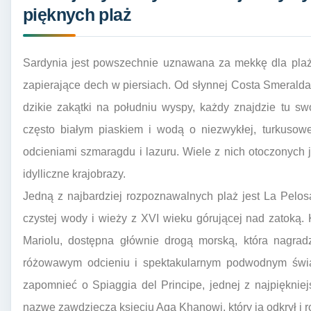
pięknych plaż
Sardynia jest powszechnie uznawana za mekkę dla plażo
zapierające dech w piersiach. Od słynnej Costa Smerald
dzikie zakątki na południu wyspy, każdy znajdzie tu sw
często białym piaskiem i wodą o niezwykłej, turkusowe
odcieniami szmaragdu i lazuru. Wiele z nich otoczonych 
idylliczne krajobrazy.
Jedną z najbardziej rozpoznawalnych plaż jest La Pelosa w
czystej wody i wieży z XVI wieku górującej nad zatoką
Mariolu, dostępna głównie drogą morską, która nagra
różowawym odcieniu i spektakularnym podwodnym świa
zapomnieć o Spiaggia del Principe, jednej z najpięknie
nazwę zawdzięcza księciu Aga Khanowi, który ją odkrył i r