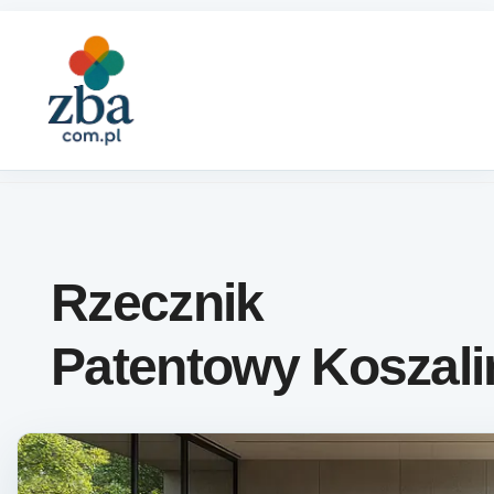
Skip to content
Rzecznik
Patentowy Koszali