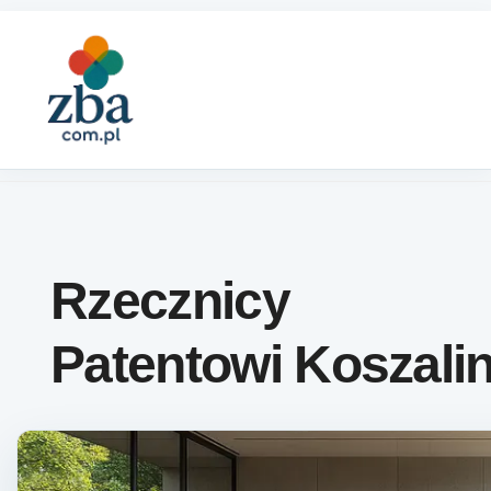
Skip to content
Rzecznicy
Patentowi Koszali