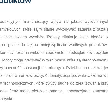
roduktów
rodukcyjnych ma znaczący wpływ na jakość wytwarzanych
emysłowych, które są w stanie wykonywać zadania z dużą p
jakości swoich wyrobów. Roboty eliminują wiele błędów, 
, co przekłada się na mniejszą liczbę wadliwych produktów
rencyjności na rynku, dlatego wiele przedsiębiorstw decyduje
 roboty mogą pracować w warunkach, które są nieodpowiednie d
zy obecność substancji chemicznych. Dzięki temu możliwe jes
eżnie od warunków pracy. Automatyzacja pozwala także na w
technologicznych, które byłyby trudne do zrealizowania przy
tacie firmy mogą oferować bardziej innowacyjne i zaawan
na rynku.