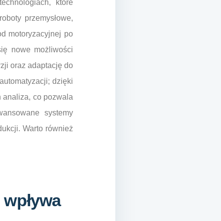
chnologiach, które
roboty przemysłowe,
od motoryzacyjnej po
się nowe możliwości
ji oraz adaptację do
automatyzacji; dzięki
h analiza, co pozwala
awansowane systemy
dukcji. Warto również
h wpływa