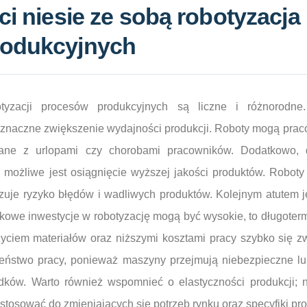
ci niesie ze sobą robotyzacja
rodukcyjnych
tyzacji procesów produkcyjnych są liczne i różnorodne
znaczne zwiększenie wydajności produkcji. Roboty mogą prac
ązane z urlopami czy chorobami pracowników. Dodatkowo, 
 możliwe jest osiągnięcie wyższej jakości produktów. Robot
izuje ryzyko błędów i wadliwych produktów. Kolejnym atutem j
kowe inwestycje w robotyzację mogą być wysokie, to długote
ciem materiałów oraz niższymi kosztami pracy szybko się z
eństwo pracy, ponieważ maszyny przejmują niebezpieczne lub
dków. Warto również wspomnieć o elastyczności produkcji;
tosować do zmieniających się potrzeb rynku oraz specyfiki pro