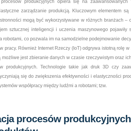
 procesów produkcyjnych opiera się na zaawansowanych te
elastyczne zarządzanie produkcją. Kluczowym elementem są 
hstronności mogą być wykorzystywane w różnych branżach – 
em sztucznej inteligencji i uczenia maszynowego pojawiły 
a robotami, co pozwala im na samodzielne podejmowanie decyz
 pracy. Również Internet Rzeczy (IoT) odgrywa istotną rolę w 
 możliwe jest zbieranie danych w czasie rzeczywistym oraz ic
ów produkcyjnych. Technologie takie jak druk 3D czy za
czyniają się do zwiększenia efektywności i elastyczności pro
ystemów współpracy między ludźmi a robotami; tzw.
acja procesów produkcyjnyc