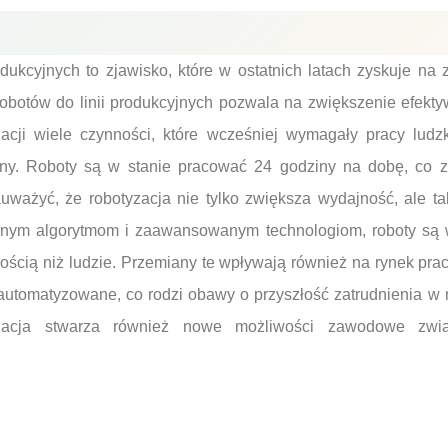
ukcyjnych to zjawisko, które w ostatnich latach zyskuje na
botów do linii produkcyjnych pozwala na zwiększenie efekty
acji wiele czynności, które wcześniej wymagały pracy ludz
y. Roboty są w stanie pracować 24 godziny na dobę, co z
auważyć, że robotyzacja nie tylko zwiększa wydajność, ale t
yjnym algorytmom i zaawansowanym technologiom, roboty są
ścią niż ludzie. Przemiany te wpływają również na rynek prac
utomatyzowane, co rodzi obawy o przyszłość zatrudnienia w n
yzacja stwarza również nowe możliwości zawodowe zwi