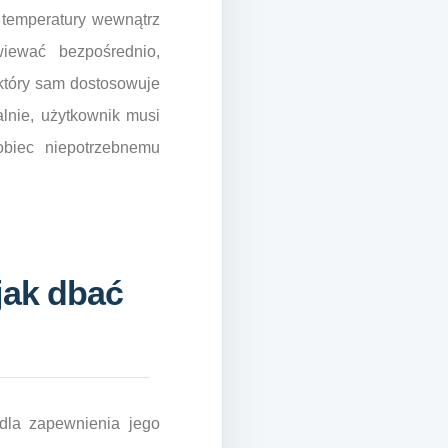
d temperatury wewnątrz
iewać bezpośrednio,
 który sam dostosowuje
lnie, użytkownik musi
biec niepotrzebnemu
jak dbać
 dla zapewnienia jego