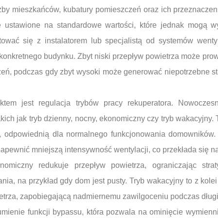
iczby mieszkańców, kubatury pomieszczeń oraz ich przeznacze
ie ustawione na standardowe wartości, które jednak mogą 
ultować się z instalatorem lub specjalistą od systemów went
 konkretnego budynku. Zbyt niski przepływ powietrza może pr
czeń, podczas gdy zbyt wysoki może generować niepotrzebne str
em jest regulacja trybów pracy rekuperatora. Nowoczesn
akich jak tryb dzienny, nocny, ekonomiczny czy tryb wakacyjny
a, odpowiednią dla normalnego funkcjonowania domowników.
zapewnić mniejszą intensywność wentylacji, co przekłada się n
omiczny redukuje przepływ powietrza, ograniczając stra
ia, na przykład gdy dom jest pusty. Tryb wakacyjny to z kole
trza, zapobiegającą nadmiernemu zawilgoceniu podczas długi
mienie funkcji bypassu, która pozwala na ominięcie wymienni