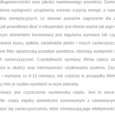
 długowieczności oraz jakości nawiewanego powietrza. Zanie
enia wydajności urządzenia, wzrostu zużycia energii, a nawe
łów wentylacyjnych, co stanowi poważne zagrożenie dla 
 jak prawidłowo dbać o rekuperator, jest równie ważne jak jego
zym elementem konserwacji jest regularna wymiana lub czyszc
wanie kurzu, pyłków, zarodników pleśni i innych zanieczysz
ne filtry ograniczają przepływ powietrza, obniżają wydajność
h zanieczyszczeń. Częstotliwość wymiany filtrów zależy od
rza w okolicy oraz intensywności użytkowania systemu. Zaz
e i wymianę co 6-12 miesięcy, lub częściej w przypadku filt
by móc je szybko wymienić w razie potrzeby.
wacji jest czyszczenie wymiennika ciepła. Jest to serce 
nsfer ciepła między powietrzem wywiewanym a nawiewany
ić się zanieczyszczenia, które zmniejszają jego efektywność