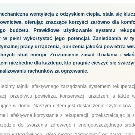
 mechaniczna wentylacja z odzyskiem ciepła, stała się kl
wnictwa, oferując znaczące korzyści zarówno dla komfo
o budżetu. Prawidłowe użytkowanie systemu rekuper
y w pełni wykorzystać jego potencjał. Zaniedbania w t
ymalnej pracy urządzenia, obniżenia jakości powietrza we
bnych strat energii. Zrozumienie zasad działania i właśc
atem niezbędne dla każdego, kto pragnie cieszyć się śwież
alizowaniu rachunków za ogrzewanie.
głębimy tajniki efektywnego zarządzania systemem rekupera
acji przepływu powietrza, konserwacji urządzeń, a także 
ujące w domu. Naszym celem jest dostarczenie czytelnikowi
me i efektywne korzystanie z rekuperacji, przekształcając j
arzędzie do tworzenia zdrowego i energooszczędnego środ
znych wskazówkach, które można zastosować od zaraz, aby 