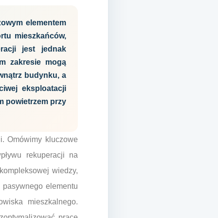
uczowym elementem
rtu mieszkańców,
acji jest jednak
ym zakresie mogą
wnątrz budynku, a
iwej eksploatacji
ym powietrzem przy
cji. Omówimy kluczowe
wpływu rekuperacji na
 kompleksowej wiedzy,
ą z pasywnego elementu
owiska mieszkalnego.
zoptymalizować pracę