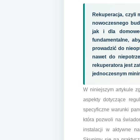
Rekuperacja, czyli
nowoczesnego budo
jak i dla domoweg
fundamentalne, ab
prowadzić do nieopt
nawet do niepotrze
rekuperatora jest z
jednoczesnym minim
W niniejszym artykule z
aspekty dotyczące regul
specyficzne warunki pan
która pozwoli na świado
instalacji w aktywne n
Skupimy się na praktyc