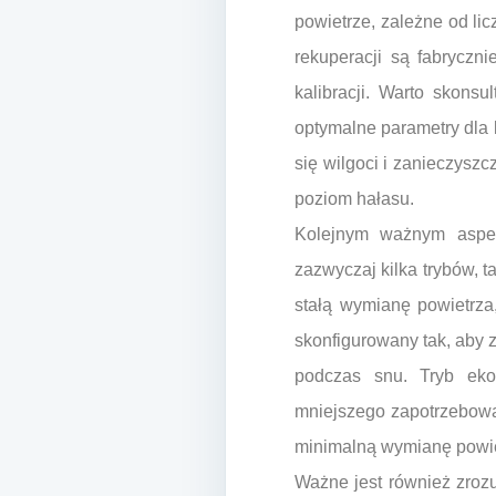
powietrze, zależne od l
rekuperacji są fabryczn
kalibracji. Warto skons
optymalne parametry dla
się wilgoci i zanieczysz
poziom hałasu.
Kolejnym ważnym aspekt
zazwyczaj kilka trybów, t
stałą wymianę powietrz
skonfigurowany tak, aby 
podczas snu. Tryb ekon
mniejszego zapotrzebowan
minimalną wymianę powie
Ważne jest również zrozu