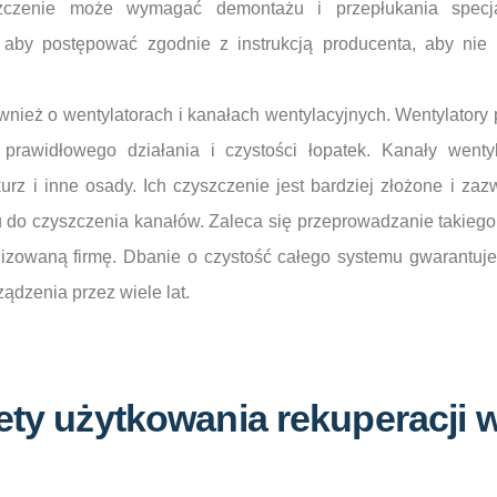
zczenie może wymagać demontażu i przepłukania specja
 aby postępować zgodnie z instrukcją producenta, aby nie 
nież o wentylatorach i kanałach wentylacyjnych. Wentylatory
rawidłowego działania i czystości łopatek. Kanały wentyl
urz i inne osady. Ich czyszczenie jest bardziej złożone i z
u do czyszczenia kanałów. Zaleca się przeprowadzanie takiego p
lizowaną firmę. Dbanie o czystość całego systemu gwarantuje 
ądzenia przez wiele lat.
lety użytkowania rekuperacji 