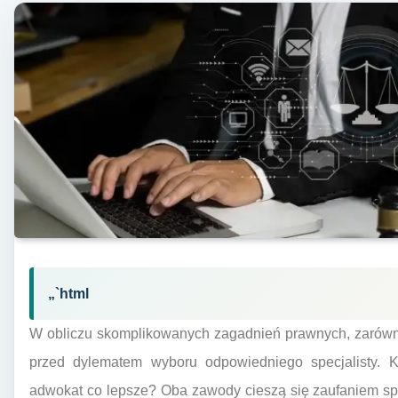
„`html
W obliczu skomplikowanych zagadnień prawnych, zarówno 
przed dylematem wyboru odpowiedniego specjalisty. K
adwokat co lepsze? Oba zawody cieszą się zaufaniem sp