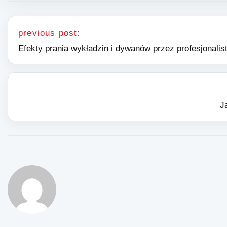
Nawigacja wpisu
previous post:
Efekty prania wykładzin i dywanów przez profesjonalis
J