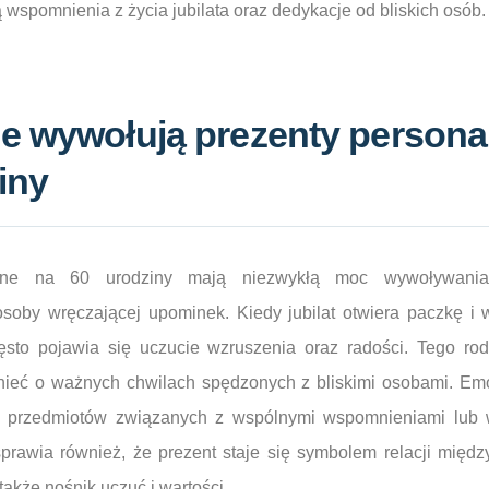
ą wspomnienia z życia jubilata oraz dedykacje od bliskich osób.
je wywołują prezenty persona
iny
wane na 60 urodziny mają niezwykłą moc wywoływani
soby wręczającej upominek. Kiedy jubilat otwiera paczkę i 
zęsto pojawia się uczucie wzruszenia oraz radości. Tego rod
nieć o ważnych chwilach spędzonych z bliskimi osobami. Emo
 przedmiotów związanych z wspólnymi wspomnieniami lub 
 sprawia również, że prezent staje się symbolem relacji między
także nośnik uczuć i wartości.