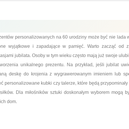
entów personalizowanych na 60 urodziny może być nie lada
one wyjątkowe i zapadające w pamięć. Warto zacząć od z
asjami jubilata. Osoby w tym wieku często mają już swoje ulub
tworzenia unikalnego prezentu. Na przykład, jeśli jubilat u
aną deskę do krojenia z wygrawerowanym imieniem lub spe
personalizowane kubki czy talerze, które będą przypominały o
iłków. Dla miłośników sztuki doskonałym wyborem mogą być
 ich dom.