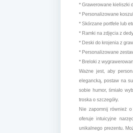
* Grawerowane kieliszki do
* Personalizowane koszul
* Skórzane portfele lub 
* Ramki na zdjęcia z de
* Deski do krojenia z gr
* Personalizowane zestaw
* Breloki z wygrawerowa
Ważne jest, aby persona
elegancką, postaw na sub
sobie humor, śmiało wybi
troska o szczegóły.
Nie zapomnij również o 
oferuje intuicyjne nar
unikalnego prezentu. Moż