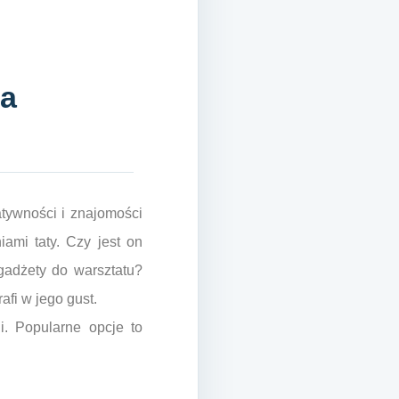
ca
tywności i znajomości
ami taty. Czy jest on
adżety do warsztatu?
fi w jego gust.
. Popularne opcje to