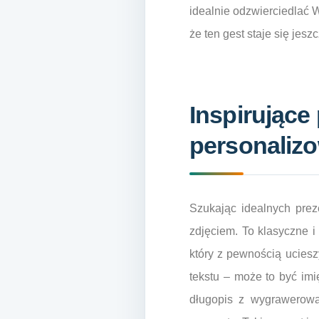
idealnie odzwierciedlać W
że ten gest staje się jesz
Inspirujące
personalizo
Szukając idealnych prez
zdjęciem. To klasyczne 
który z pewnością ucies
tekstu – może to być imi
długopis z wygrawerow