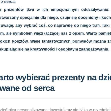
 z serca.
ch prezentów tkwi w ich emocjonalnym oddziaływaniu.
 stworzony specjalnie dla niego, czuje się doceniony i koc
 uwagę, aby wybrać coś, co naprawdę do niego trafi. Taki p
m, ale symbolem więzi łączącej nas z ojcem. Warto pamięt
okich kosztów. Wiele fantastycznych pomysłów można zr
kupiając się na kreatywności i osobistym zaangażowaniu.
rto wybierać prezenty na dzi
owane od serca
zień ojca personalizowane, inwestujemy nie tylko w przedmiot