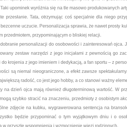
 Taki upominek wyróżnia się na tle masowo produkowanych art
iste przesłanie. Tata, otrzymując coś specjalnie dla niego prz
o bezcenne uczucie. Personalizacja sprawia, że nawet prosty k
m przedmiotem, przypominającym o bliskiej relacji.
dobranie personalizacji do osobowości i zainteresowań ojca. J
owany zestaw narzędzi z jego inicjałami z pewnością go zach
i do krojenia z jego imieniem i dedykacją, a fan sportu – z pe
wości są niemal nieograniczone, a efekt zawsze spektakularny
ajwiększą radość, co jest jego hobby, a co stanowi ważny elem
y na dzień ojca mają również długoterminową wartość. W prz
mogą szybko stracić na znaczeniu, przedmioty z osobistym akc
ólne zdjęcie na kubku, wygrawerowana sentencja na bransol
ystko będzie przypominać o tym wyjątkowym dniu i o osobi
a w przyszłe wspomnienia i wzmocnienie więzi rodzinnych.