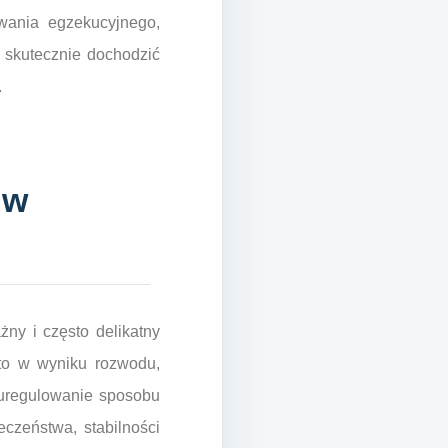
wania egzekucyjnego,
 skutecznie dochodzić
.
 w
ny i często delikatny
to w wyniku rozwodu,
t uregulowanie sposobu
czeństwa, stabilności