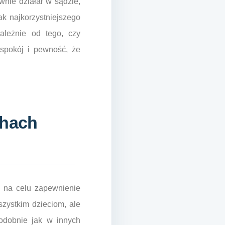
wnie działał w sądzie,
ak najkorzystniejszego
zależnie od tego, czy
 spokój i pewność, że
chach
 na celu zapewnienie
szystkim dzieciom, ale
odobnie jak w innych