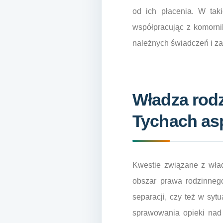
od ich płacenia. W ta
współpracując z komorni
należnych świadczeń i za
Władza rodz
Tychach as
Kwestie związane z wład
obszar prawa rodzinneg
separacji, czy też w syt
sprawowania opieki nad 