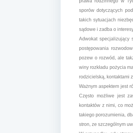
prawa rodzinnego w Ty
sporów dotyczących podz
takich sytuacjach niezb
sądowe i zadba o interesy
Adwokat specjalizujący
postępowania rozwodowe
pozew o rozwód, ale tak
winy rozkładu pożycia ma
rodzicielską, kontaktami z
Ważnym aspektem jest ró
Często możliwe jest zaw
kontaktów z nimi, co mo
takiego porozumienia, db
stron, ze szczególnym uw