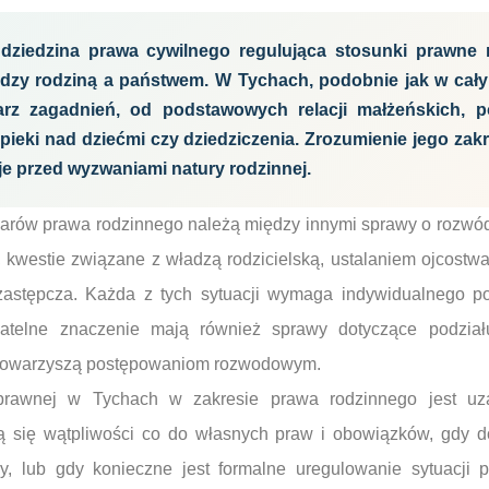
dziedzina prawa cywilnego regulująca stosunki prawne
iędzy rodziną a państwem. W Tychach, podobnie jak w cały
arz zagadnień, od podstawowych relacji małżeńskich, 
ieki nad dziećmi czy dziedziczenia. Zrozumienie jego zak
aje przed wyzwaniami natury rodzinnej.
arów prawa rodzinnego należą między innymi sprawy o rozwód 
 kwestie związane z władzą rodzicielską, ustalaniem ojcostw
zastępcza. Każda z tych sytuacji wymaga indywidualnego po
gatelne znaczenie mają również sprawy dotyczące podzia
o towarzyszą postępowaniom rozwodowym.
prawnej w Tychach w zakresie prawa rodzinnego jest u
ą się wątpliwości co do własnych praw i obowiązków, gdy do
y, lub gdy konieczne jest formalne uregulowanie sytuacji p