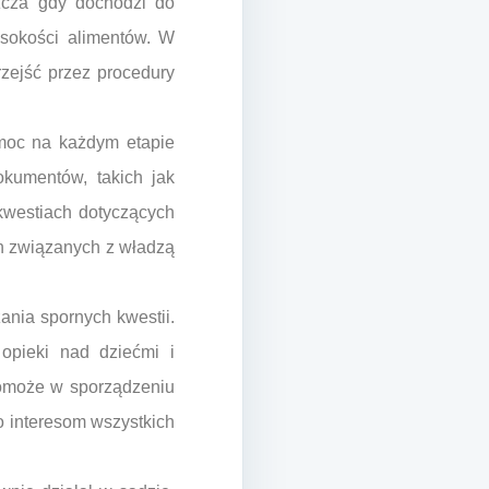
zcza gdy dochodzi do
ysokości alimentów. W
zejść przez procedury
moc na każdym etapie
kumentów, takich jak
kwestiach dotyczących
ch związanych z władzą
nia spornych kwestii.
 opieki nad dziećmi i
pomoże w sporządzeniu
o interesom wszystkich