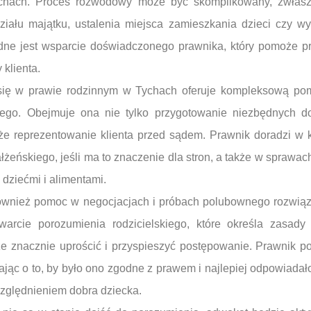
chach. Proces rozwodowy może być skomplikowany, zwłas
iału majątku, ustalenia miejsca zamieszkania dzieci czy w
ędne jest wsparcie doświadczonego prawnika, który pomoże pr
 klienta.
 się w prawie rodzinnym w Tychach oferuje kompleksową po
go. Obejmuje ona nie tylko przygotowanie niezbędnych do
że reprezentowanie klienta przed sądem. Prawnik doradzi w 
łżeńskiego, jeśli ma to znaczenie dla stron, a także w sprawa
 dziećmi i alimentami.
wnież pomoc w negocjacjach i próbach polubownego rozwiąza
arcie porozumienia rodzicielskiego, które określa zasady
że znacznie uprościć i przyspieszyć postępowanie. Prawnik 
ając o to, by było ono zgodne z prawem i najlepiej odpowiadał
zględnieniem dobra dziecka.