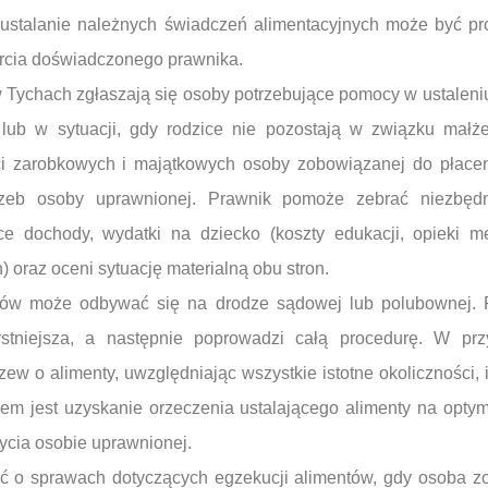
i ustalanie należnych świadczeń alimentacyjnych może być
arcia doświadczonego prawnika.
w Tychach zgłaszają się osoby potrzebujące pomocy w ustalen
lub w sytuacji, gdy rodzice nie pozostają w związku małż
i zarobkowych i majątkowych osoby zobowiązanej do płacen
trzeb osoby uprawnionej. Prawnik pomoże zebrać niezbęd
e dochody, wydatki na dziecko (koszty edukacji, opieki m
 oraz oceni sytuację materialną obu stron.
tów może odbywać się na drodze sądowej lub polubownej. P
ystniejsza, a następnie poprowadzi całą procedurę. W pr
ew o alimenty, uwzględniając wszystkie istotne okoliczności, 
lem jest uzyskanie orzeczenia ustalającego alimenty na opty
ycia osobie uprawnionej.
 o sprawach dotyczących egzekucji alimentów, gdy osoba z