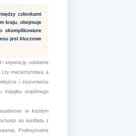
 między członkami
m kraju, obejmuje
po skomplikowane
resu jest kluczowe
i separację, ustalanie
a czy macierzyństwa, a
dejścia i zrozumienia
łu majątku wspólnego
zasadnione w każdym
chodzi do konfliktu z
rawnej. Profesjonalne