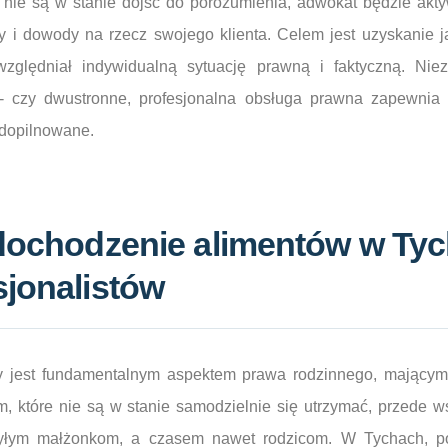
 nie są w stanie dojść do porozumienia, adwokat będzie akty
y i dowody na rzecz swojego klienta. Celem jest uzyskanie j
względniał indywidualną sytuację prawną i faktyczną. Nie
o- czy dwustronne, profesjonalna obsługa prawna zapewnia
 dopilnowane.
 dochodzenie alimentów w Ty
sjonalistów
y jest fundamentalnym aspektem prawa rodzinnego, mającym
, które nie są w stanie samodzielnie się utrzymać, przede w
yłym małżonkom, a czasem nawet rodzicom. W Tychach, p