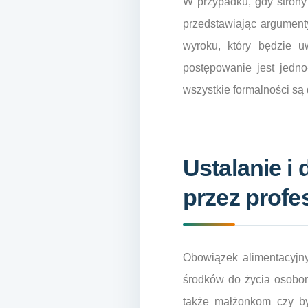
W przypadku, gdy strony
przedstawiając argument
wyroku, który będzie u
postępowanie jest jedn
wszystkie formalności są
Ustalanie i
przez profe
Obowiązek alimentacyjn
środków do życia osobom
także małżonkom czy b