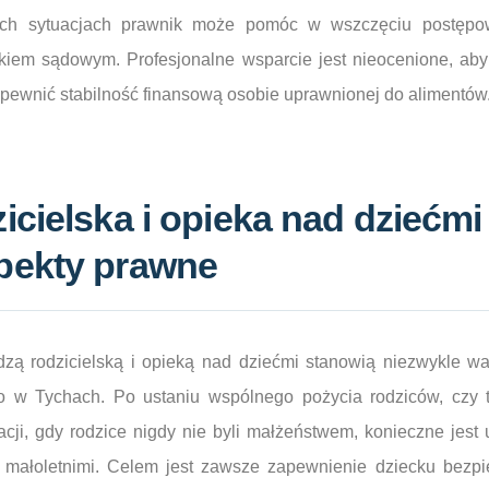
kich sytuacjach prawnik może pomóc w wszczęciu postępo
kiem sądowym. Profesjonalne wsparcie jest nieocenione, aby
pewnić stabilność finansową osobie uprawnionej do alimentów
icielska i opieka nad dziećmi
pekty prawne
zą rodzicielską i opieką nad dziećmi stanowią niezwykle waż
o w Tychach. Po ustaniu wspólnego pożycia rodziców, czy 
uacji, gdy rodzice nigdy nie byli małżeństwem, konieczne jes
małoletnimi. Celem jest zawsze zapewnienie dziecku bezpie