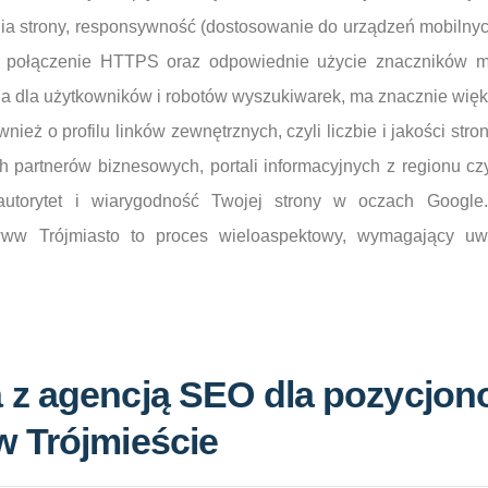
ia strony, responsywność (dostosowanie do urządzeń mobilnyc
ołączenie HTTPS oraz odpowiednie użycie znaczników meta 
azna dla użytkowników i robotów wyszukiwarek, ma znacznie wię
eż o profilu linków zewnętrznych, czyli liczbie i jakości stro
ych partnerów biznesowych, portali informacyjnych z regionu c
utorytet i wiarygodność Twojej strony w oczach Google
www Trójmiasto to proces wieloaspektowy, wymagający u
 z agencją SEO dla pozycjon
w Trójmieście