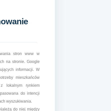
nowanie
onowania stron www w
ych na stronie. Google
ujących informacji. W
potrzeby mieszkańców
 z lokalnym rynkiem
opasowana do intencji
ach wyszukiwania.
Należą do niej między