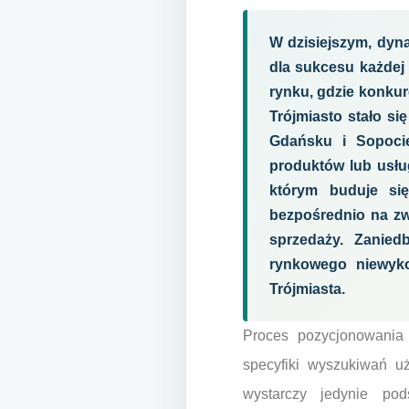
W dzisiejszym, dyn
dla sukcesu każdej 
rynku, gdzie konkur
Trójmiasto stało s
Gdańsku i Sopocie
produktów lub usłu
którym buduje si
bezpośrednio na zw
sprzedaży. Zanied
rynkowego niewyko
Trójmiasta.
Proces pozycjonowania 
specyfiki wyszukiwań u
wystarczy jedynie pod