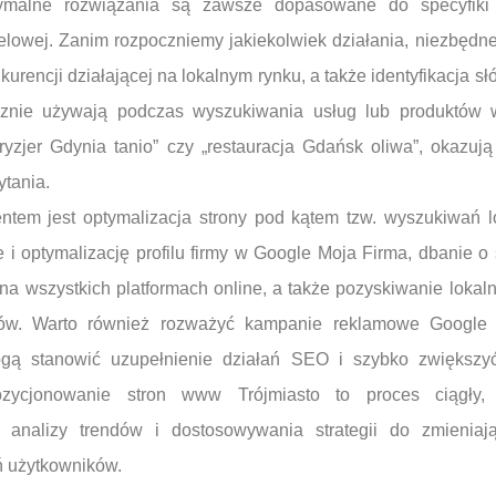
ymalne rozwiązania są zawsze dopasowane do specyfiki 
elowej. Zanim rozpoczniemy jakiekolwiek działania, niezbędn
urencji działającej na lokalnym rynku, a także identyfikacja s
tycznie używają podczas wyszukiwania usług lub produktów 
„fryzjer Gdynia tanio” czy „restauracja Gdańsk oliwa”, okazuj
ytania.
em jest optymalizacja strony pod kątem tzw. wyszukiwań l
e i optymalizację profilu firmy w Google Moja Firma, dbanie
a wszystkich platformach online, a także pozyskiwanie lokaln
tów. Warto również rozważyć kampanie reklamowe Google
ogą stanowić uzupełnienie działań SEO i szybko zwiększy
ozycjonowanie stron www Trójmiasto to proces ciągły,
 analizy trendów i dostosowywania strategii do zmieniaj
 użytkowników.