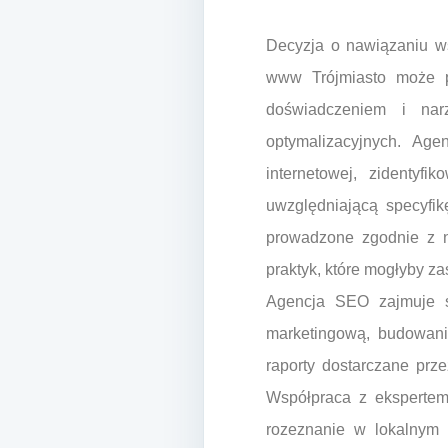
Decyzja o nawiązaniu ws
www Trójmiasto może pr
doświadczeniem i nar
optymalizacyjnych. Age
internetowej, zidentyf
uwzględniającą specyfik
prowadzone zgodnie z n
praktyk, które mogłyby za
Agencja SEO zajmuje si
marketingową, budowanie
raporty dostarczane prz
Współpraca z ekspertem
rozeznanie w lokalnym r