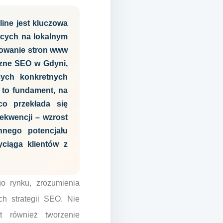
ine jest kluczowa
jących na lokalnym
onowanie stron www
czne SEO w Gdyni,
cych konkretnych
 to fundament, na
o przekłada się
ekwencji – wzrost
nnego potencjału
ciąga klientów z
o rynku, zrozumienia
h strategii SEO. Nie
t również tworzenie