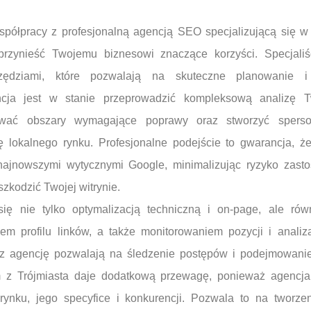
półpracy z profesjonalną agencją SEO specjalizującą się w
zynieść Twojemu biznesowi znaczące korzyści. Specjaliś
zędziami, które pozwalają na skuteczne planowanie i 
ncja jest w stanie przeprowadzić kompleksową analizę T
ikować obszary wymagające poprawy oraz stworzyć sperson
ę lokalnego rynku. Profesjonalne podejście to gwarancja, 
ajnowszymi wytycznymi Google, minimalizując ryzyko zasto
szkodzić Twojej witrynie.
ę nie tylko optymalizacją techniczną i on-page, ale równ
m profilu linków, a także monitorowaniem pozycji i anali
ez agencję pozwalają na śledzenie postępów i podejmowani
 z Trójmiasta daje dodatkową przewagę, ponieważ agencj
ynku, jego specyfice i konkurencji. Pozwala to na tworzeni