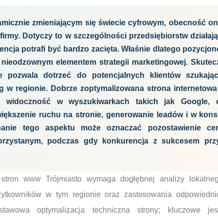
amicznie zmieniającym się świecie cyfrowym, obecność onl
firmy. Dotyczy to w szczególności przedsiębiorstw działa
encja potrafi być bardzo zacięta. Właśnie dlatego pozycj
ię nieodzownym elementem strategii marketingowej. Skute
 pozwala dotrzeć do potencjalnych klientów szukają
g w regionie. Dobrze zoptymalizowana strona internetowa
ę widoczność w wyszukiwarkach takich jak Google, c
iększenie ruchu na stronie, generowanie leadów i w kons
banie tego aspektu może oznaczać pozostawienie ce
rzystanym, podczas gdy konkurencja z sukcesem przy
stron www Trójmiasto wymaga dogłębnej analizy lokalneg
żytkowników w tym regionie oraz zastosowania odpowiednic
stawowa optymalizacja techniczna strony; kluczowe jes