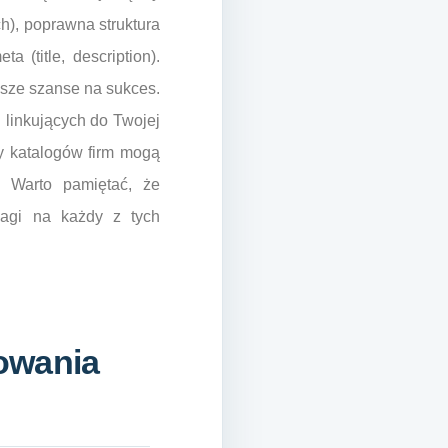
h), poprawna struktura
(title, description).
ksze szanse na sukces.
n linkujących do Twojej
zy katalogów firm mogą
. Warto pamiętać, że
wagi na każdy z tych
owania