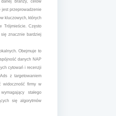
danej branży, celów
e jest przeprowadzenie
łów kluczowych, których
w Trójmieście. Często
ą się znacznie bardziej
okalnych. Obejmuje to
 o spójność danych NAP
ych cytowań i recenzji
 Ads z targetowaniem
ć widoczność firmy w
 wymagający stałego
ących się algorytmów