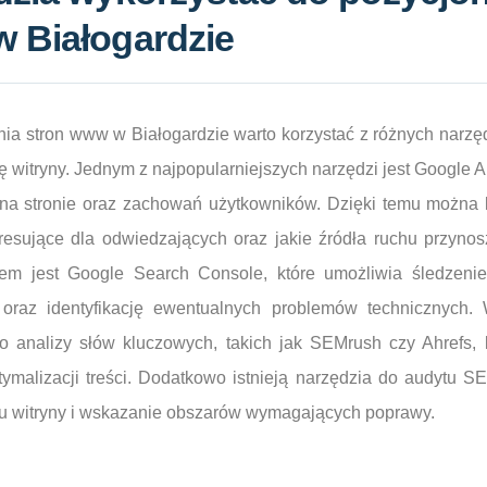
w Białogardzie
a stron www w Białogardzie warto korzystać z różnych narzęd
ę witryny. Jednym z najpopularniejszych narzędzi jest Google A
na stronie oraz zachowań użytkowników. Dzięki temu można le
teresujące dla odwiedzających oraz jakie źródła ruchu przynosz
iem jest Google Search Console, które umożliwia śledzeni
oraz identyfikację ewentualnych problemów technicznych. 
do analizy słów kluczowych, takich jak SEMrush czy Ahrefs,
ymalizacji treści. Dodatkowo istnieją narzędzia do audytu S
 witryny i wskazanie obszarów wymagających poprawy.