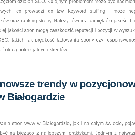
częciem działań SEO. Kolejnym problemem może być nadmierna
wych, co prowadzi do tzw. keyword stuffing i może ne
ków oraz ranking strony. Należy również pamiętać o jakości 
iskiej jakości stron mogą zaszkodzić reputacji i pozycji w wysz
EO, takich jak prędkość ładowania strony czy responsywnoś
ć utratą potencjalnych klientów.
ajnowsze trendy w pozycjono
w Białogardzie
ania stron www w Białogardzie, jak i na całym świecie, poja
y być na bieżąco z najlepszymi praktykami. Jednym z najważn