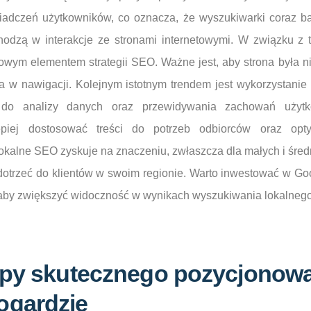
adczeń użytkowników, co oznacza, że wyszukiwarki coraz bar
hodzą w interakcje ze stronami internetowymi. W związku z 
owym elementem strategii SEO. Ważne jest, aby strona była nie
a w nawigacji. Kolejnym istotnym trendem jest wykorzystanie s
do analizy danych oraz przewidywania zachowań użytk
piej dostosować treści do potrzeb odbiorców oraz opt
kalne SEO zyskuje na znaczeniu, zwłaszcza dla małych i śred
 dotrzeć do klientów w swoim regionie. Warto inwestować w G
 aby zwiększyć widoczność w wynikach wyszukiwania lokalnego
apy skutecznego pozycjonowa
ogardzie