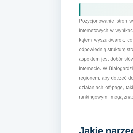
Pozycjonowanie stron w
internetowych w wynikac
kątem wyszukiwarek, co
odpowiednią strukturę st
aspektem jest dobór słó
internecie. W Białogardz
regionem, aby dotrzeć d
działaniach off-page, ta
rankingowym i mogą znac
Jakie narzę