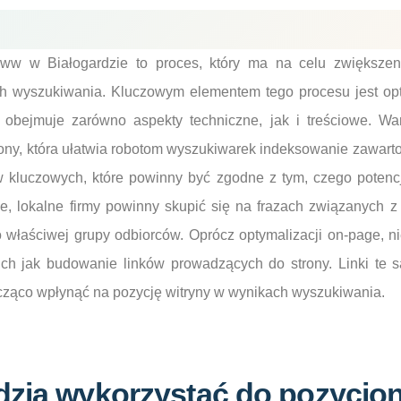
ww w Białogardzie to proces, który ma na celu zwiększeni
h wyszukiwania. Kluczowym elementem tego procesu jest opt
 obejmuje zarówno aspekty techniczne, jak i treściowe. W
rony, która ułatwia robotom wyszukiwarek indeksowanie zawar
w kluczowych, które powinny być zgodne z tym, czego potencj
ie, lokalne firmy powinny skupić się na frazach związanych z 
o właściwej grupy odbiorców. Oprócz optymalizacji on-page, 
kich jak budowanie linków prowadzących do strony. Linki te 
ząco wpłynąć na pozycję witryny w wynikach wyszukiwania.
dzia wykorzystać do pozycjo