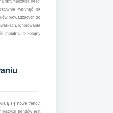
 optymalizacja treści
gatywnie wpłynąć na
linków prowadzących do
ukiwarkach. Ignorowanie
ć mobilna, to kolejny
waniu
wiają się nowe trendy,
iejszych trendów jest