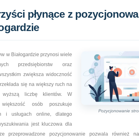
rzyści płynące z pozycjonowa
ogardzie
w w Białogardzie przynosi wiele
nych przedsiębiorstw oraz
wszystkim zwiększa widoczność
przekłada się na większy ruch na
e wyższą liczbę klientów. W
h większość osób poszukuje
Pozycjonowanie str
ch i usługach online, dlatego
yszukiwania jest kluczowa dla
rze przeprowadzone pozycjonowanie pozwala również n