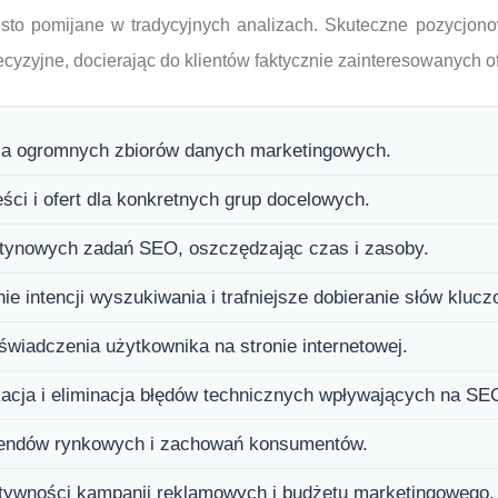
ęsto pomijane w tradycyjnych analizach. Skuteczne pozycjono
recyzyjne, docierając do klientów faktycznie zainteresowanych of
za ogromnych zbiorów danych marketingowych.
eści i ofert dla konkretnych grup docelowych.
tynowych zadań SEO, oszczędzając czas i zasoby.
e intencji wyszukiwania i trafniejsze dobieranie słów kluc
świadczenia użytkownika na stronie internetowej.
kacja i eliminacja błędów technicznych wpływających na SE
rendów rynkowych i zachowań konsumentów.
tywności kampanii reklamowych i budżetu marketingowego.