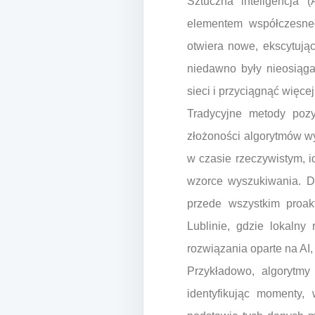
Sztuczna inteligencja (
elementem współczesneg
otwiera nowe, ekscytując
niedawno były nieosiąga
sieci i przyciągnąć więce
Tradycyjne metody pozy
złożoności algorytmów w
w czasie rzeczywistym, i
wzorce wyszukiwania. Dz
przede wszystkim proak
Lublinie, gdzie lokalny
rozwiązania oparte na AI
Przykładowo, algorytm
identyfikując momenty, 