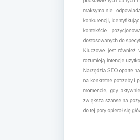
podstawie tych danych m
maksymalnie odpowiadać
konkurencji, identyfikują
kontekście pozycjonow
dostosowanych do specyf
Kluczowe jest również w
rozumieją intencje użyt
Narzędzia SEO oparte na 
na konkretne potrzeby i p
momencie, gdy aktywnie
zwiększa szanse na pozys
do tej pory opierał się 