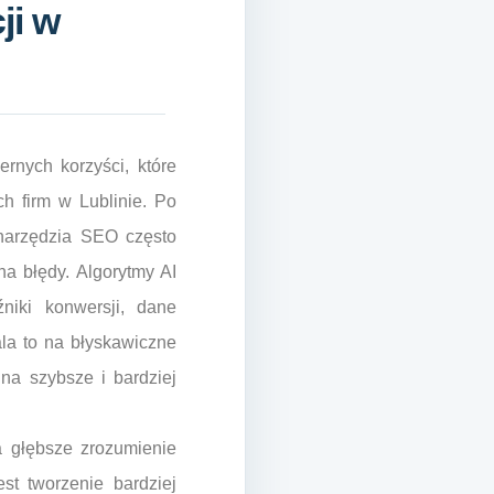
ji w
ernych korzyści, które
h firm w Lublinie. Po
 narzędzia SEO często
na błędy. Algorytmy AI
źniki konwersji, dane
la to na błyskawiczne
na szybsze i bardziej
a głębsze zrozumienie
st tworzenie bardziej