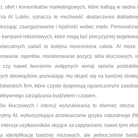
i, ofert i komunikatów marketingowych, które trafiają w sedno
ia AI Lublin, oznacza to możliwość dostarczenia dokładni
kszając zaangażowanie i lojalność wobec marki. Personalizacj
kże kampanii reklamowych, które mogą być precyzyjniej targetow
wtarzalnych zadań to kolejna nieoceniona zaleta. AI może
nerowanie raportów, monitorowanie pozycji słów kluczowych, 
e czy nawet tworzenie wstępnych wersji opisów produktó
ych obowiązków, pozwalając mu skupić się na bardziej strate
lubelskich firm, które często dysponują ograniczonymi zasoba
fektywnego zarządzania budżetem i czasem.
łów kluczowych i intencji wyszukiwania to również obszar
rytmy AI, wykorzystujące przetwarzanie języka naturalnego (N
 i intencje użytkowników stojące za zapytaniami, nawet tymi s
a identyfikację bardziej niszowych, ale jednocześnie bard