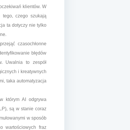
 oczekiwań klientów. W
e tego, czego szukają
a ta dotyczy nie tylko
ane.
 przejąć czasochłonne
identyfikowanie błędów
w. Uwalnia to zespół
gicznych i kreatywnych
mi, taka automatyzacja
, w którym AI odgrywa
LP), są w stanie coraz
formułowanymi w sposób
zo wartościowych fraz