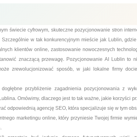
ym świecie cyfrowym, skuteczne pozycjonowanie stron intern
. Szczególnie w tak konkurencyjnym mieście jak Lublin, gdzie
lnych klientów online, zastosowanie nowoczesnych technologi
 stanowić znaczącą przewagę. Pozycjonowanie AI Lublin to ni
 może zrewolucjonizować sposób, w jaki lokalne firmy doci
 dogłębne przybliżenie zagadnienia pozycjonowania z wyko
 Lublina. Omówimy, dlaczego jest to tak ważne, jakie korzyści pr
rać odpowiednią agencję SEO, która specjalizuje się w tym obsz
ntnego marketingu online, który przyniesie Twojej firmie wymie
.