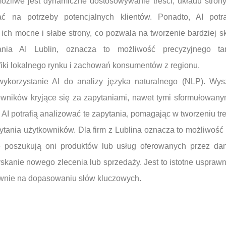
ożliwe jest dynamiczne dostosowywanie treści, układu strony
 na potrzeby potencjalnych klientów. Ponadto, AI potra
c ich mocne i słabe strony, co pozwala na tworzenie bardziej s
ania AI Lublin, oznacza to możliwość precyzyjnego tar
iki lokalnego rynku i zachowań konsumentów z regionu.
ykorzystanie AI do analizy języka naturalnego (NLP). Wysz
kowników kryjące się za zapytaniami, nawet tymi sformułowan
AI potrafią analizować te zapytania, pomagając w tworzeniu tre
ytania użytkowników. Dla firm z Lublina oznacza to możliwość 
 poszukują oni produktów lub usług oferowanych przez dan
kanie nowego zlecenia lub sprzedaży. Jest to istotne usprawni
głównie na dopasowaniu słów kluczowych.