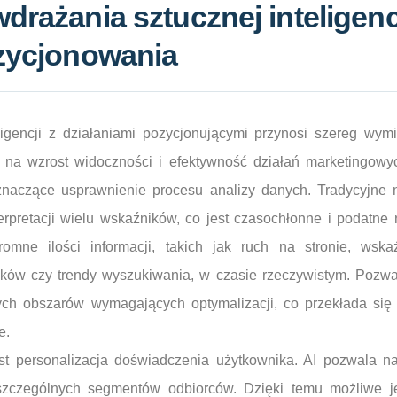
wdrażania sztucznej inteligenc
ozycjonowania
eligencji z działaniami pozycjonującymi przynosi szereg wymi
a wzrost widoczności i efektywność działań marketingowyc
znaczące usprawnienie procesu analizy danych. Tradycyjne
rpretacji wielu wskaźników, co jest czasochłonne i podatne 
romne ilości informacji, takich jak ruch na stronie, wska
ków czy trendy wyszukiwania, w czasie rzeczywistym. Pozwa
ych obszarów wymagających optymalizacji, co przekłada się 
e.
jest personalizacja doświadczenia użytkownika. AI pozwala n
oszczególnych segmentów odbiorców. Dzięki temu możliwe je