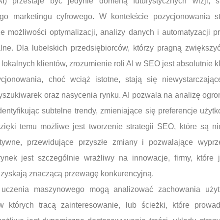
AI) przestaje być jedynie domeną futurystycznych wizji, s
o marketingu cyfrowego. W kontekście pozycjonowania str
e możliwości optymalizacji, analizy danych i automatyzacji p
lne. Dla lubelskich przedsiębiorców, którzy pragną zwiększ
j lokalnych klientów, zrozumienie roli AI w SEO jest absolutnie 
cjonowania, choć wciąż istotne, stają się niewystarczają
yszukiwarek oraz nasycenia rynku. AI pozwala na analizę ogr
dentyfikując subtelne trendy, zmieniające się preferencje uży
ięki temu możliwe jest tworzenie strategii SEO, które są ni
tywne, przewidujące przyszłe zmiany i pozwalające wyprz
 rynek jest szczególnie wrażliwy na innowacje, firmy, które
, zyskają znaczącą przewagę konkurencyjną.
y uczenia maszynowego mogą analizować zachowania użyt
w których tracą zainteresowanie, lub ścieżki, które prow