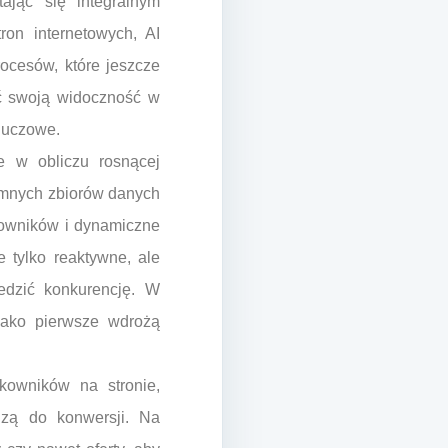
tając się integralnym
on internetowych, AI
rocesów, które jeszcze
yć swoją widoczność w
kluczowe.
ce w obliczu rosnącej
omnych zbiorów danych
tkowników i dynamiczne
e tylko reaktywne, ale
edzić konkurencję. W
 jako pierwsze wdrożą
kowników na stronie,
adzą do konwersji. Na