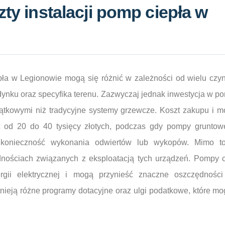
zty instalacji pomp ciepła w
pła w Legionowie mogą się różnić w zależności od wielu czynn
ynku oraz specyfika terenu. Zazwyczaj jednak inwestycja w po
ątkowymi niż tradycyjne systemy grzewcze. Koszt zakupu i m
ć od 20 do 40 tysięcy złotych, podczas gdy pompy grunto
konieczność wykonania odwiertów lub wykopów. Mimo t
nościach związanych z eksploatacją tych urządzeń. Pompy ci
rgii elektrycznej i mogą przynieść znaczne oszczędnośc
nieją różne programy dotacyjne oraz ulgi podatkowe, które m