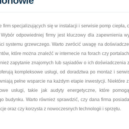
gionowie
 firm specjalizujących się w instalacji i serwisie pomp ciepła
Wybór odpowiedniej firmy jest kluczowy dla zapewnienia wy
ści systemu grzewczego. Warto zwrócić uwagę na doświadczen
entów, które można znaleźć w internecie na forach czy portala
ież zapytanie znajomych lub sąsiadów o ich doświadczenia z
 oferują kompleksowe usługi, od doradztwa po montaż i serwi
niają pełne wsparcie na każdym etapie inwestycji. Niektóre z
owe usługi, takie jak audyty energetyczne, które pomogą
o budynku. Warto również sprawdzić, czy dana firma posiada c
acje oraz czy korzysta z nowoczesnych technologii i sprzętu.