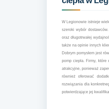
ciepła w Le
W Legionowie istnieje wiele
szeroki wybór dostawców. 
oraz długotrwałej wydajno
także na opinie innych kli
Dobrym pomysłem jest równ
pomp ciepła. Firmy, które
atrakcyjne, ponieważ zapew
również oferować dodatk
rozwiązania dla konkretneg
potwierdzające jej kwalifik