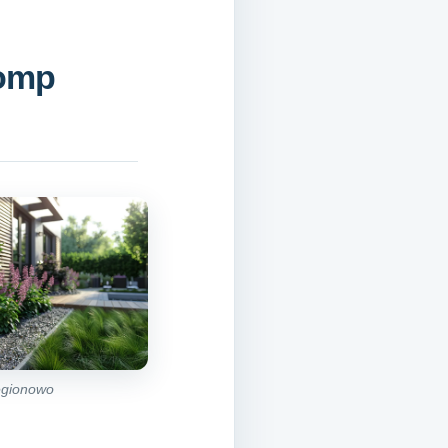
pomp
egionowo