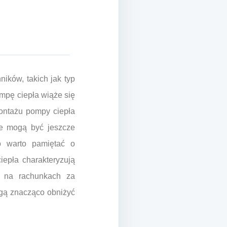
ików, takich jak typ
mpę ciepła wiąże się
ontażu pompy ciepła
we mogą być jeszcze
o warto pamiętać o
epła charakteryzują
i na rachunkach za
ogą znacząco obniżyć