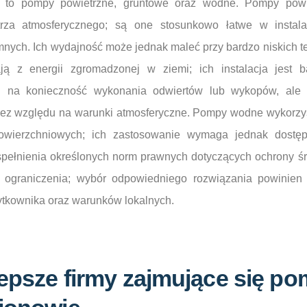
je to pompy powietrzne, gruntowe oraz wodne. Pompy powi
trza atmosferycznego; są one stosunkowo łatwe w instala
nych. Ich wydajność może jednak maleć przy bardzo niskich te
ą z energii zgromadzonej w ziemi; ich instalacja jest b
 na konieczność wykonania odwiertów lub wykopów, ale z
bez względu na warunki atmosferyczne. Pompy wodne wykorzys
owierzchniowych; ich zastosowanie wymaga jednak dostę
pełnienia określonych norm prawnych dotyczących ochrony ś
 ograniczenia; wybór odpowiedniego rozwiązania powinien
ytkownika oraz warunków lokalnych.
lepsze firmy zajmujące się p