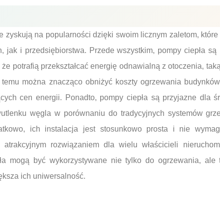
 zyskują na popularności dzięki swoim licznym zaletom, które
, jak i przedsiębiorstwa. Przede wszystkim, pompy ciepła są
 że potrafią przekształcać energię odnawialną z otoczenia, tak
ki temu można znacząco obniżyć koszty ogrzewania budynków,
ących cen energii. Ponadto, pompy ciepła są przyjazne dla 
wutlenku węgla w porównaniu do tradycyjnych systemów grz
atkowo, ich instalacja jest stosunkowo prosta i nie wym
 atrakcyjnym rozwiązaniem dla wielu właścicieli nieruchom
a mogą być wykorzystywane nie tylko do ogrzewania, ale 
ększa ich uniwersalność.