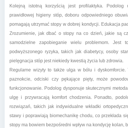
Kolejną istotną korzyścią jest profilaktyka. Podolo
prawidłowej higieny stóp, doboru odpowiedniego obuwia
pomagają utrzymać stopy w dobrej kondycji. Edukacja pa
Zrozumienie, jak dbać o stopy na co dzień, jakie są cz
samodzielne zapobieganie wielu problemom. Jest 
podwyższonego ryzyka, takich jak diabetycy, osoby sta
pielęgnacja stóp jest niekiedy kwestią życia lub zdrowia.
Regularne wizyty to także ulga w bólu i dyskomforcie. 
paznokcie, odciski czy pękające pięty, może powodo
funkcjonowanie. Podolog dysponuje skutecznymi metodam
ulgę i przywracają komfort chodzenia. Ponadto, po
rozwiązań, takich jak indywidualne wkładki ortopedycz
stawy i poprawiają biomechanikę chodu, co przekłada si
stopy ma bowiem bezpośredni wpływ na kondycję kolan, bi