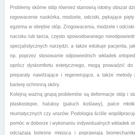
Problemy skórne stóp również stanowią istotny obszar dzi
rogowacenie naskórka, modzele, odciski, pękające pięty
egzema w obrębie stóp. Zrogowacenia, modzele i odcisk
nacisku lub tarcia, często spowodowanego nieodpowie
specjalistycznych narzędzi, a także edukuje pacjenta,
np. poprzez stosowanie odpowiednich wkładek ortopedy
oprócz dyskomfortu estetycznego, mogą prowadzić do b
preparaty nawilżające i regenerujące, a także metody
barierę ochronną skóry.
Kolejną ważną grupą problemów są deformacje stóp i s
płaskostopie, haluksy (paluch koślawy), palce mło
reumatycznych czy urazów. Podologia ściśle współpracuje 
pomóc w doborze i wykonaniu indywidualnych wkładek or
odciążają bolesne miejsca i poprawiają biomechani