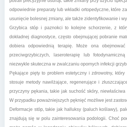
potrafi precyzyjnie usunąć takie zmiany przy użyciu specja
odpowiednie preparaty lub wkładki ortopedyczne, które za
usunięcie bolesnej zmiany, ale także zidentyfikowanie i w
Grzybica stóp i paznokci to kolejne schorzenie, z kt
dokładnej diagnostyce, często obejmującej pobranie ma
dobiera odpowiednią terapię. Może ona obejmować s
przeciwgrzybiczych, laseroterapię lub fotodynamiczną
niezwykle skuteczna w zwalczaniu opornych infekcji grzyb
Pękające pięty to problem estetyczny i zdrowotny, który
stosuje metody nawilżające, regenerujące i złuszczają
przyczyny pękania, takie jak suchość skóry, niewłaściwa
W przypadku poważniejszych pęknięć możliwe jest zastos
Deformacje stóp, takie jak halluksy (paluch koślawy), pa
znajdują się w polu zainteresowania podologii. Choć podol