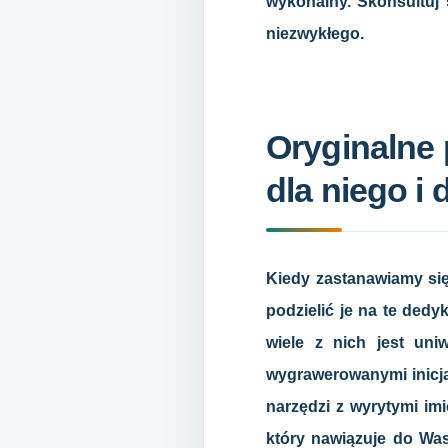
wykonalny. Skonsultuj 
niezwykłego.
Oryginalne
dla niego i d
Kiedy zastanawiamy się
podzielić je na te ded
wiele z nich jest un
wygrawerowanymi inicja
narzędzi z wyrytymi i
który nawiązuje do Wa