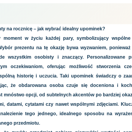
ty na rocznicę – jak wybrać idealny upominek?
y moment w życiu każdej pary, symbolizujący wspólne 
Wybór prezentu na tę okazję bywa wyzwaniem, ponieważ 
ede wszystkim osobisty i znaczący. Personalizowane p
ym oczekiwaniom, oferując możliwość stworzenia cze
pólną historię i uczucia. Taki upominek świadczy o zaa
ając, że obdarowana osoba czuje się doceniona i koch
t mnóstwo opcji, od subtelnych akcentów po bardziej okaz
, datami, cytatami czy nawet wspólnymi zdjęciami. Kluc
i znalezienie tego jednego, idealnego sposobu na wyraż
nego przedmiotu.