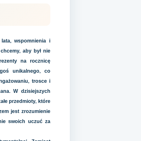
lata, wspomnienia i
chcemy, aby był nie
rezenty na rocznicę
goś unikalnego, co
ngażowaniu, trosce i
ana. W dzisiejszych
ałe przedmioty, które
zem jest zrozumienie
enie swoich uczuć za