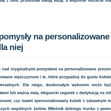
się z nimi, przedstaw swoją wizję, a wspólnie możecie s
 pomysły na personalizowane
la niej
 nad oryginalnymi pomysłami na personalizowane prezent
ykowane mężczyznom i te, które przypadną do gustu kobie
iwersalnych. Dla niego, doskonałym wyborem może być
łami lub ważną datą, elegancki zegarek z dedykacją na od
mionami, czy nawet spersonalizowany kubek z zabawnym 
szych wspólnych żartów. Miłośnik dobrego trunku z pewn