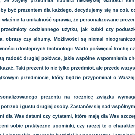
a, że zwykły przedmiot nabiera niezwykłej wartości sen
by być prezentem dla każdego, decydujemy się na coś, c
o właśnie ta unikalność sprawia, że personalizowane prezen
przedmioty codziennego użytku, jak kubki czy poduszki
ia, obrazy czy albumy. Możliwości są niemal nieogranicz
wności i dostępnych technologii. Warto poświęcić trochę c
zą radość drugiej połówce, jakie wspólne wspomnienia ch
ekazać. Taki prezent to nie tylko przedmiot, ale przede wszys
tkowym przedmiocie, który będzie przypominał o Waszej 
sonalizowanego prezentu na rocznicę związku wymag
potrzeb i gustu drugiej osoby. Zastanów się nad wspólnym
 dla Was datami czy cytatami, które mają dla Was szcze
eni sobie praktyczne upominki, czy raczej te o charakt