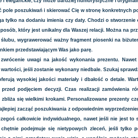
e i eleganckie, czy może bardziej humorystyczne i orygina
 pole poszukiwań i skierować Cię w stronę konkretnych po
ga tylko na dodaniu imienia czy daty. Chodzi o stworzeni
osób, który jest unikalny dla Waszej relacji. Można na p
ślubu, wygrawerować ważny fragment piosenki na biżuteri
nkiem przedstawiającym Was jako parę.
 zwrócenie uwagi na jakość wykonania prezentu. Nawet 
 wartości, jeśli zostanie wykonany niedbale. Szukaj spra
ferują wysokiej jakości materiały i dbałość o detale. Wa
 przed podjęciem decyzji. Czas realizacji zamówienia r
a zbliża się wielkimi krokami. Personalizowane prezenty 
ajlepiej zacząć poszukiwania z odpowiednim wyprzedzeniem
zegoś całkowicie indywidualnego, nawet jeśli nie jest to
 chętnie podejmuje się nietypowych zleceń, jeśli tylko p