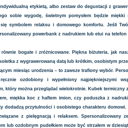
indywidualną etykietą, albo zestaw do degustacji z grawe
ego sobie wygodę, świetnym pomysłem będzie miękki 
e się symbolem relaksu i domowego komfortu. Jeśli Twó
ersonalizowany powerbank z nadrukiem lub etui na telef
ą równie bogate i zróżnicowane. Piękna biżuteria, jak na
ansoletka z wygrawerowaną datą lub krótkim, osobistym prze
ącym miesiąc urodzenia – to zawsze trafiony wybór. Pers
 ręcznie ozdobiony i wypełniony najpiękniejszymi ws
, który można przeglądać wielokrotnie. Kubek termiczny 
em, miękka koc z haftem imion, czy poduszka z nadruk
oty dodadzą przytulności i osobistego charakteru domowi.
związane z pielęgnacją i relaksem. Spersonalizowany 
em lub ozdobnym pudełkiem może być strzałem w dziesią