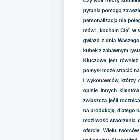
Czy woli rzeczy subteln
pytania pomogą zawęzić
personalizacja nie pole
mówi „kocham Cię” w sp
gwiazd z dnia Waszego 
kubek z zabawnym rysu
Kluczowe jest również
pomysł może stracić na
i wykonawców, którzy o
opinie innych klientów
zwłaszcza jeśli rocznic
na produkcję, dlatego n
możliwość stworzenia c
ofercie. Wielu twórców