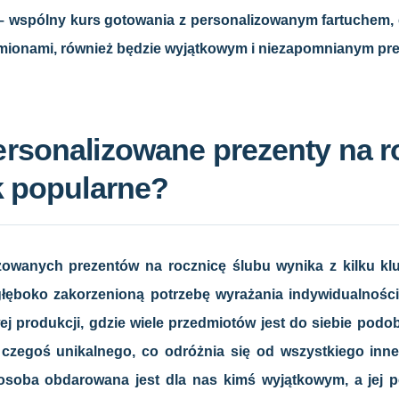
– wspólny kurs gotowania z personalizowanym fartuchem,
mionami, również będzie wyjątkowym i niezapomnianym pr
rsonalizowane prezenty na r
k popularne?
zowanych prezentów na rocznicę ślubu wynika z kilku k
łęboko zakorzenioną potrzebę wyrażania indywidualności 
j produkcji, gdzie wiele przedmiotów jest do siebie podo
czegoś unikalnego, co odróżnia się od wszystkiego inneg
soba obdarowana jest dla nas kimś wyjątkowym, a jej po