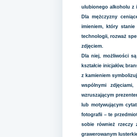
ulubionego alkoholu z 
Dla mężczyzny ceniąc
imieniem, który stani
technologii, rozważ sp
zdjęciem.
Dla niej, możliwości s
kształcie inicjałów, br
z kamieniem symbolizuj
wspólnymi zdjęciami,
wzruszającym prezentem
lub motywującym cytat
fotografii – te przedmi
sobie również rzeczy 
grawerowanym lusterki