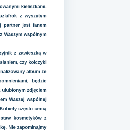
rowanymi kieliszkami.
szlafrok z wyszytym
j partner jest fanem
on z Waszym wspólnym
szyjnik z zawieszką w
słaniem, czy kolczyki
onalizowany album ze
pomnieniami, będzie
z ulubionym zdjęciem
iem Waszej wspólnej
 Kobiety często cenią
zestaw kosmetyków z
tkę. Nie zapominajmy