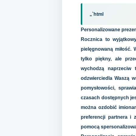
„`html
Personalizowane prezen
Rocznica to wyjątkow
pielęgnowaną miłość. 
tylko piękny, ale prz
wychodzą naprzeciw t
odzwierciedla Waszą ws
pomysłowości, sprawi
czasach dostępnych jes
można ozdobić imionami
preferencji partnera 
pomocą spersonalizowa