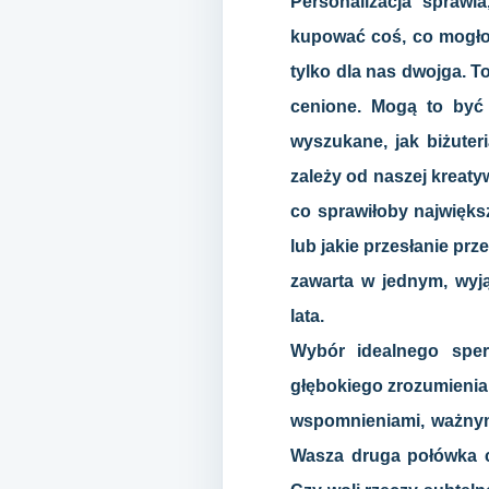
Personalizacja sprawi
kupować coś, co mogło
tylko dla nas dwojga. T
cenione. Mogą to być 
wyszukane, jak biżuter
zależy od naszej kreaty
co sprawiłoby najwięks
lub jakie przesłanie prz
zawarta w jednym, wyją
lata.
Wybór idealnego sper
głębokiego zrozumienia 
wspomnieniami, ważnymi
Wasza druga połówka c