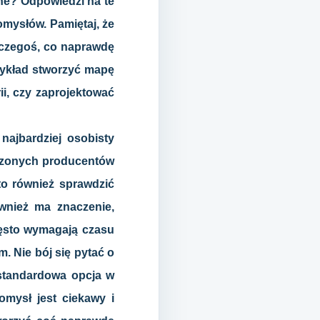
lne? Odpowiedzi na te
mysłów. Pamiętaj, że
e czegoś, co naprawdę
rzykład stworzyć mapę
i, czy zaprojektować
najbardziej osobisty
wdzonych producentów
rto również sprawdzić
ównież ma znaczenie,
często wymagają czasu
. Nie bój się pytać o
 standardowa opcja w
omysł jest ciekawy i