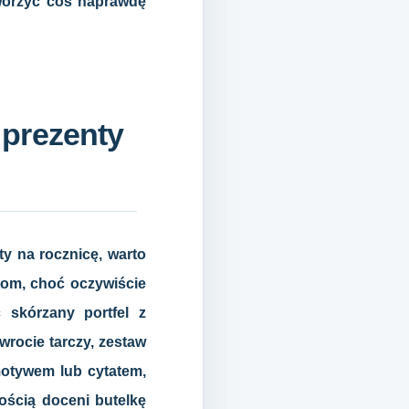
tworzyć coś naprawdę
 prezenty
y na rocznicę, warto
tom, choć oczywiście
 skórzany portfel z
wrocie tarczy, zestaw
motywem lub cytatem,
ością doceni butelkę