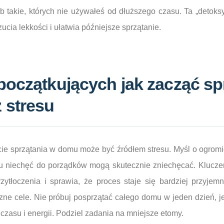
b takie, których nie używałeś od dłuższego czasu. Ta „detoksy
cia lekkości i ułatwia późniejsze sprzątanie.
początkujących jak zacząć sp
 stresu
cie sprzątania w domu może być źródłem stresu. Myśl o ogrom
tu niechęć do porządków mogą skutecznie zniechęcać. Kluczem
zytłoczenia i sprawia, że proces staje się bardziej przyjem
czne cele. Nie próbuj posprzątać całego domu w jeden dzień, j
czasu i energii. Podziel zadania na mniejsze etomy.