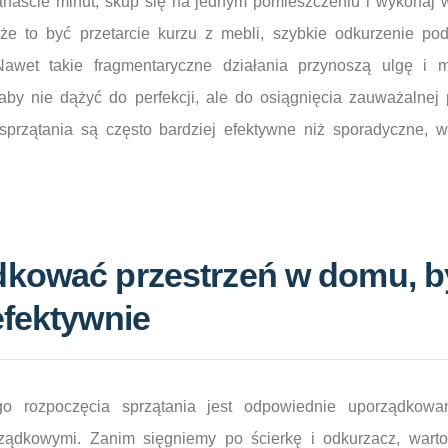
anaście minut, skup się na jednym pomieszczeniu i wykonaj w
e to być przetarcie kurzu z mebli, szybkie odkurzenie pod
awet takie fragmentaryczne działania przynoszą ulgę i 
aby nie dążyć do perfekcji, ale do osiągnięcia zauważalnej 
e sprzątania są często bardziej efektywne niż sporadyczne, 
dkować przestrzeń w domu, b
efektywnie
o rozpoczęcia sprzątania jest odpowiednie uporządkowan
ządkowymi. Zanim sięgniemy po ścierkę i odkurzacz, warto