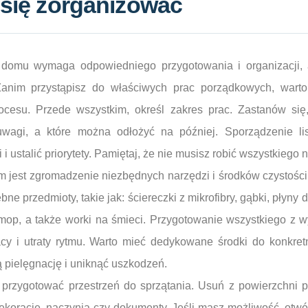
k się zorganizować
 domu wymaga odpowiedniego przygotowania i organizacji, 
nim przystąpisz do właściwych prac porządkowych, warto
cesu. Przede wszystkim, określ zakres prac. Zastanów się
wagi, a które można odłożyć na później. Sporządzenie l
 i ustalić priorytety. Pamiętaj, że nie musisz robić wszystkiego 
 jest zgromadzenie niezbędnych narzędzi i środków czystości
bne przedmioty, takie jak: ściereczki z mikrofibry, gąbki, płyny
 mop, a także worki na śmieci. Przygotowanie wszystkiego z 
cy i utraty rytmu. Warto mieć dedykowane środki do konkret
 pielęgnację i uniknąć uszkodzeń.
 przygotować przestrzeń do sprzątania. Usuń z powierzchni p
dekoracje, naczynia czy dokumenty. Jeśli masz możliwość, otw