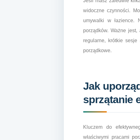
Jeśli masz zaledwie kilk
widoczne czynności. Moż
umywalki w łazience. N
porządków. Ważne jest, 
regularne, krótkie sesj
porządkowe.
Jak uporzą
sprzątanie 
Kluczem do efektywneg
właściwymi pracami por