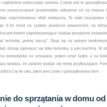
 i najbardziej widocznego zadania. Często jest to uporządkowan
nie porozrzucanych przedmiotów, odłożenie ich na miejsce 
a daje natychmiastowy efekt estetyczny. To małe zwycięst
ęć 5-10 minut na szybkie przetarcie powierzchni, na który
a jest bardzo satysfakcjonująca i buduje pozytywne nastawien
ać technikę „jednej rzeczy”. Skup się na jednym konkretn
ad, dzisiaj zajmujesz się tylko łazienką, a jutro kuchnią. W o
ia kosmetyków na umywalce, potem umyć lustro, a na końcu
acy sprawia, że zadanie wydaje się mniej przytłaczające. Pam
zybliża Cię do celu, jakim jest czysty i uporządkowany dom.
nie do sprzątania w domu od