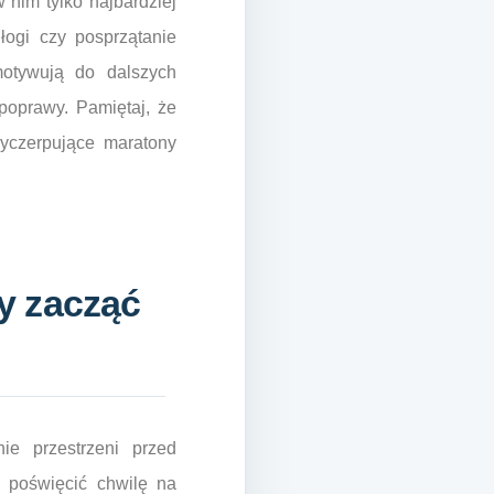
 nim tylko najbardziej
łogi czy posprzątanie
motywują do dalszych
poprawy. Pamiętaj, że
wyczerpujące maratony
y zacząć
ie przestrzeni przed
 poświęcić chwilę na