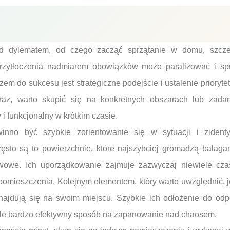
ed dylematem, od czego zacząć sprzątanie w domu, szcze
przytłoczenia nadmiarem obowiązków może paraliżować i sp
zem do sukcesu jest strategiczne podejście i ustalenie priory
raz, warto skupić się na konkretnych obszarach lub zadan
 i funkcjonalny w krótkim czasie.
nno być szybkie zorientowanie się w sytuacji i zidentyf
sto są to powierzchnie, które najszybciej gromadzą bałagan, 
awowe. Ich uporządkowanie zajmuje zazwyczaj niewiele cza
omieszczenia. Kolejnym elementem, który warto uwzględnić, j
znajdują się na swoim miejscu. Szybkie ich odłożenie do odp
, ale bardzo efektywny sposób na zapanowanie nad chaosem.