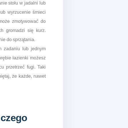
ie stołu w jadalni lub
lub wyrzucenie śmieci
wo może zmotywować do
ch gromadzi się kurz.
ie do sprzątania.
ym zadaniu lub jednym
brębie łazienki możesz
 przetrzeć fugi. Taki
iętaj, że każde, nawet
 czego