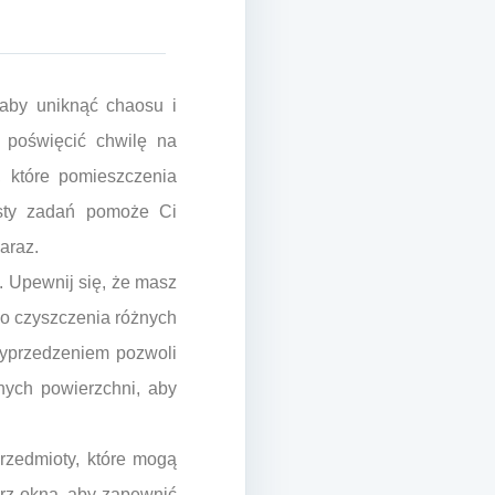
aby uniknąć chaosu i
 poświęcić chwilę na
, które pomieszczenia
isty zadań pomoże Ci
naraz.
. Upewnij się, że masz
 do czyszczenia różnych
wyprzedzeniem pozwoli
nych powierzchni, aby
rzedmioty, które mogą
órz okna, aby zapewnić