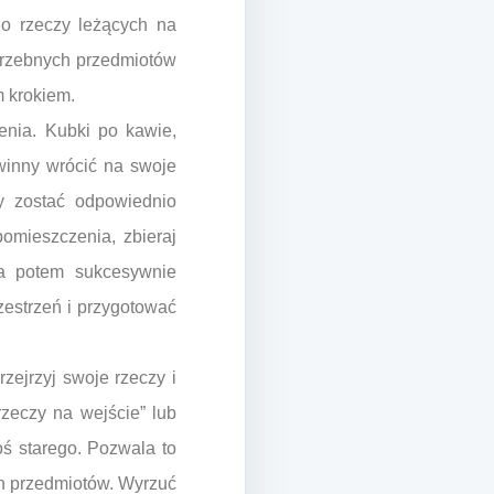
no rzeczy leżących na
otrzebnych przedmiotów
m krokiem.
enia. Kubki po kawie,
owinny wrócić na swoje
ny zostać odpowiednio
omieszczenia, zbieraj
 a potem sukcesywnie
zestrzeń i przygotować
zejrzyj swoje rzeczy i
rzeczy na wejście” lub
ś starego. Pozwala to
ch przedmiotów. Wyrzuć