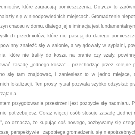
edmiotów, które zagracają pomieszczenia. Dotyczy to zarów
e znalazły się w nieodpowiednich miejscach. Gromadzenie niep
czyn chaosu w domu, dlatego jej eliminacja jest fundamentalny
ystkich przedmiotów, które nie pasują do danego pomieszcz
e powinny znaleźć się w salonie, a wylądowały w sypialni, p
ia, które nie trafiły do kosza na pranie czy szafy, powin
wać zasadę „jednego kosza” – przechodząc przez kolejne p
no się tam znajdować, i zaniesiesz to w jedno miejsce,
ich lokalizacji. Ten prosty rytuał pozwala szybko odzyskać pr
zątania.
em przygotowania przestrzeni jest pozbycie się nadmiaru. Pr
nie potrzebujesz. Coraz więcej osób stosuje zasadę „jednej 
ie”, co oznacza, że kupując coś nowego, pozbywamy się czego
ższej perspektywie i zapobiega gromadzeniu się niepotrzebny