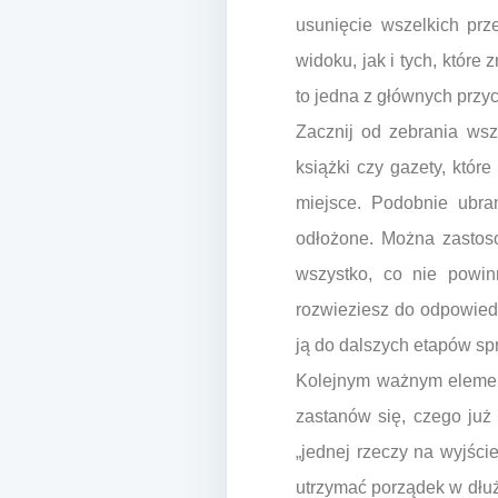
usunięcie wszelkich prz
widoku, jak i tych, któr
to jedna z głównych przy
Zacznij od zebrania wsz
książki czy gazety, któr
miejsce. Podobnie ubran
odłożone. Można zastoso
wszystko, co nie powin
rozwieziesz do odpowiedn
ją do dalszych etapów spr
Kolejnym ważnym element
zastanów się, czego już 
„jednej rzeczy na wyjśc
utrzymać porządek w dłu