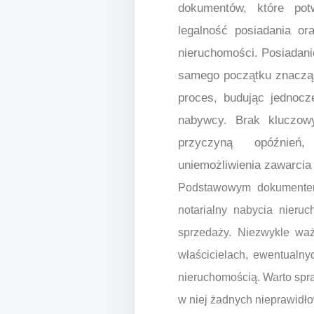
dokumentów, które potw
legalność posiadania or
nieruchomości. Posiadani
samego początku znacząc
proces, budując jednocz
nabywcy. Brak kluczo
przyczyną opóźnień
uniemożliwienia zawarcia 
Podstawowym dokumentem 
notarialny nabycia nier
sprzedaży. Niezwykle ważn
właścicielach, ewentualn
nieruchomością. Warto spra
w niej żadnych nieprawidł