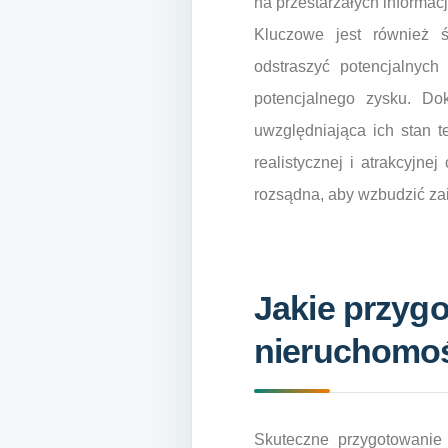
na przestarzałych informac
Kluczowe jest również 
odstraszyć potencjalnyc
potencjalnego zysku. Do
uwzględniająca ich stan t
realistycznej i atrakcyjne
rozsądna, aby wzbudzić za
Jakie przyg
nieruchomo
Skuteczne przygotowanie 