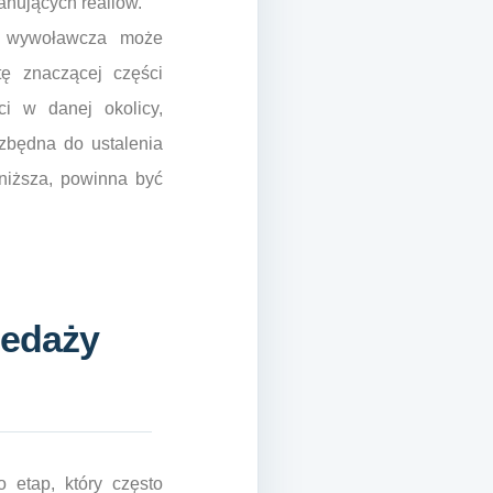
anujących realiów.
a wywoławcza może
tę znaczącej części
i w danej okolicy,
ezbędna do ustalenia
jniższa, powinna być
zedaży
 etap, który często