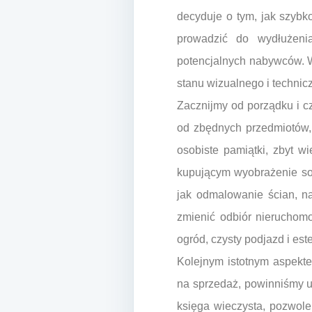
decyduje o tym, jak szybk
prowadzić do wydłużeni
potencjalnych nabywców. W
stanu wizualnego i techni
Zacznijmy od porządku i cz
od zbędnych przedmiotów, 
osobiste pamiątki, zbyt wi
kupującym wyobrażenie sob
jak odmalowanie ścian, n
zmienić odbiór nieruchom
ogród, czysty podjazd i es
Kolejnym istotnym aspekt
na sprzedaż, powinniśmy u
księga wieczysta, pozwole