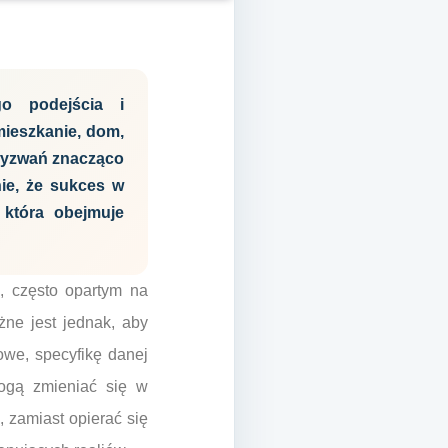
go podejścia i
mieszkanie, dom,
wyzwań znacząco
nie, że sukces w
 która obejmuje
 często opartym na
ne jest jednak, aby
owe, specyfikę danej
mogą zmieniać się w
, zamiast opierać się