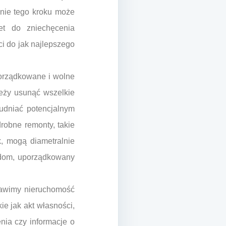
anie tego kroku może
et do zniechęcenia
i do jak najlepszego
uporządkowane i wolne
leży usunąć wszelkie
rudniać potencjalnym
robne remonty, takie
, mogą diametralnie
 dom, uporządkowany
tawimy nieruchomość
e jak akt własności,
nia czy informacje o