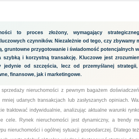
mości to proces złożony, wymagający strategiczne
kluczowych czynników. Niezależnie od tego, czy zbywamy 
ną, gruntowne przygotowanie i świadomość potencjalnych 
 szybką i korzystną transakcję. Kluczowe jest zrozumie
y jedynie od szczęścia, lecz od przemyślanej strategii,
ne, finansowe, jak i marketingowe.
 sprzedaży nieruchomości z pewnym bagażem doświadczeń,
 mniej udanych transakcjach lub zasłyszanych opiniach. Waż
e traktować indywidualnie, analizując aktualne warunki rynk
ne cele. Rynek nieruchomości jest dynamiczny, a trendy 
typu nieruchomości i ogólnej sytuacji gospodarczej. Dlatego też