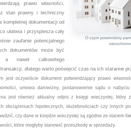
ierdzają prawo własności,
az stan prawny i techniczny
e kompletnej dokumentacji od
o ułatwia i przyspiesza cały
O czym powinniśmy pami
eśnie zaufanie potencjalnego
nieruchomo
wych dokumentów może być
, a nawet całkowitego
transakcji, dlatego warto poświęcić czas na ich staranne p
jest oczywiście dokument potwierdzający prawo własnośc
uchomości, umowa darowizny, postanowienie sądu o nabyci
a jest również aktualny odpis z księgi wieczystej, który 
ych obciążeniach hipotecznych, służebnościach czy innych p
wdzić, czy dane w księdze wieczystej są zgodne ze stanem fak
owości, które mogłyby stanowić przeszkodę w sprzedaży.