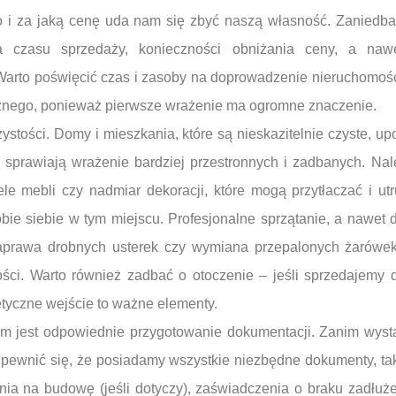
o i za jaką cenę uda nam się zbyć naszą własność. Zaniedb
a czasu sprzedaży, konieczności obniżania ceny, a naw
arto poświęcić czas i zasoby na doprowadzenie nieruchomośc
cznego, ponieważ pierwsze wrażenie ma ogromne znaczenie.
ystości. Domy i mieszkania, które są nieskazitelnie czyste, 
sprawiają wrażenie bardziej przestronnych i zadbanych. Na
ele mebli czy nadmiar dekoracji, które mogą przytłaczać i ut
ie siebie w tym miejscu. Profesjonalne sprzątanie, a nawet d
aprawa drobnych usterek czy wymiana przepalonych żarówek
ości. Warto również zadbać o otoczenie – jeśli sprzedajemy
tetyczne wejście to ważne elementy.
em jest odpowiednie przygotowanie dokumentacji. Zanim wys
pewnić się, że posiadamy wszystkie niezbędne dokumenty, taki
nia na budowę (jeśli dotyczy), zaświadczenia o braku zadłuże