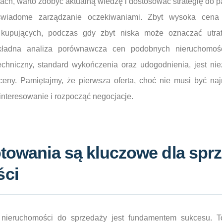
jach, warto zdobyć aktualną wiedzę i dostosować strategię do p
świadome zarządzanie oczekiwaniami. Zbyt wysoka cen
h kupujących, podczas gdy zbyt niska może oznaczać utra
kładna analiza porównawcza cen podobnych nieruchomośc
echniczny, standard wykończenia oraz udogodnienia, jest ni
j ceny. Pamiętajmy, że pierwsza oferta, choć nie musi być na
interesowanie i rozpocząć negocjacje.
otowania są kluczowe dla spr
ści
nieruchomości do sprzedaży jest fundamentem sukcesu. To