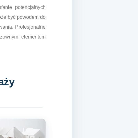
anie potencjalnych
 może być powodem do
wania. Profesjonalne
odzownym elementem
aży