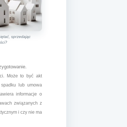
ętać, sprzedając
ści?
rzygotowanie.
i. Może to być akt
u spadku lub umowa
zawiera informacje o
rawach związanych z
tycznym i czy nie ma