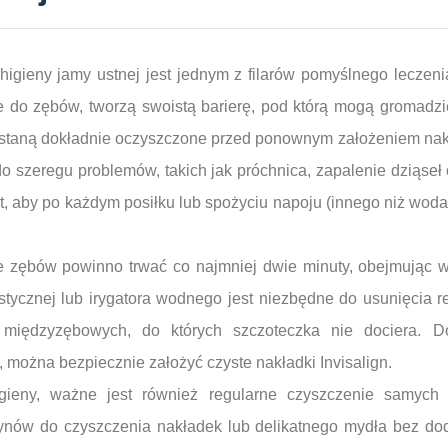
igieny jamy ustnej jest jednym z filarów pomyślnego leczeni
le do zębów, tworzą swoistą barierę, pod którą mogą gromadzić 
 zostaną dokładnie oczyszczone przed ponownym założeniem nak
o szeregu problemów, takich jak próchnica, zapalenie dziąseł
st, aby po każdym posiłku lub spożyciu napoju (innego niż wod
 zębów powinno trwać co najmniej dwie minuty, obejmując w
stycznej lub irygatora wodnego jest niezbędne do usunięcia re
i międzyzębowych, do których szczoteczka nie dociera. 
 można bezpiecznie założyć czyste nakładki Invisalign.
gieny, ważne jest również regularne czyszczenie samych 
ynów do czyszczenia nakładek lub delikatnego mydła bez d