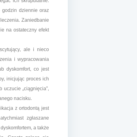
egać ich skrupulatnie.
 godzin dziennie oraz
leczenia. Zaniedbanie
e na ostateczny efekt
cytujący, ale i nieco
czenia i wypracowania
b dyskomfort, co jest
, inicjując proces ich
uczucie „ciągnięcia”,
anego nacisku.
kacja z ortodontą jest
atychmiast zgłaszane
 dyskomfortem, a także