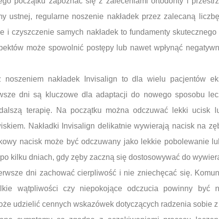
go początku zapoznać się z zaleceniami ortodonty i przestrz
y ustnej, regularne noszenie nakładek przez zalecaną liczbę
 i czyszczenie samych nakładek to fundamenty skutecznego 
spektów może spowolnić postępy lub nawet wpłynąć negatywni
noszeniem nakładek Invisalign to dla wielu pacjentów eks
rwsze dni są kluczowe dla adaptacji do nowego sposobu le
dalszą terapię. Na początku można odczuwać lekki ucisk lu
skiem. Nakładki Invisalign delikatnie wywierają nacisk na zęby
kowy nacisk może być odczuwany jako lekkie pobolewanie lub 
 po kilku dniach, gdy zęby zaczną się dostosowywać do wywier
erwsze dni zachować cierpliwość i nie zniechęcać się. Komuni
elkie wątpliwości czy niepokojące odczucia powinny być n
może udzielić cennych wskazówek dotyczących radzenia sobie z