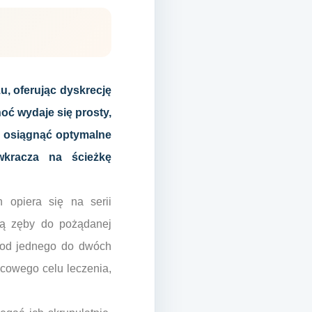
u, oferując dyskrecję
oć wydaje się prosty,
 osiągnąć optymalne
wkracza na ścieżkę
n opiera się na serii
ają zęby do pożądanej
j od jednego do dwóch
ńcowego celu leczenia,