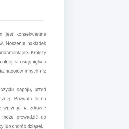
n jest konsekwentne
w. Noszenie nakładek
undamentalne. Krótszy
ofnięcia osiągniętych
cia napojów innych niż
ożyciu napoju, przed
cznej. Pozwala to na
ie wpłynąć na zdrowie
i może prowadzić do
y lub chorób dziąseł.