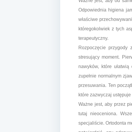
Ważne jest, aby od same
Odpowiednia higiena jam
właściwe przechowywanie
któregokolwiek z tych a
terapeutyczny.
Rozpoczęcie przygody z 
stresujący moment. Pie
nawyków, które ułatwią 
zupełnie normalnym zjawi
przesuwania. Ten począt
które zazwyczaj ustępuje
Ważne jest, aby przez pi
tutaj nieoceniona. Wsz
specjaliście. Ortodonta 