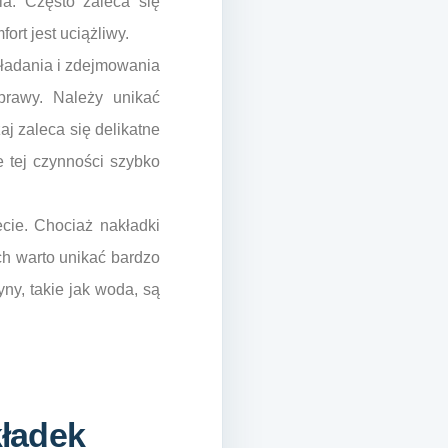
a. Często zaleca się
rt jest uciążliwy.
kładania i zdejmowania
prawy. Należy unikać
aj zaleca się delikatne
 tej czynności szybko
cie. Chociaż nakładki
ch warto unikać bardzo
y, takie jak woda, są
ładek