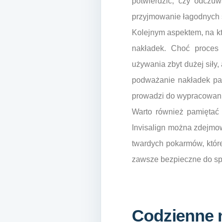
potwierdzić, czy odczu
przyjmowanie łagodnych ś
Kolejnym aspektem, na kt
nakładek. Choć proces
używania zbyt dużej siły,
podważanie nakładek pal
prowadzi do wypracowani
Warto również pamiętać
Invisalign można zdejmow
twardych pokarmów, któr
zawsze bezpieczne do s
Codzienne 