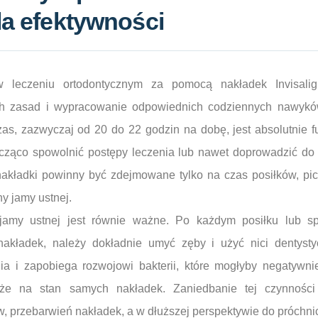
dla efektywności
leczeniu ortodontycznym za pomocą nakładek Invisalig
ych zasad i wypracowanie odpowiednich codziennych nawykó
s, zazwyczaj od 20 do 22 godzin na dobę, jest absolutnie f
ząco spowolnić postępy leczenia lub nawet doprowadzić do c
 nakładki powinny być zdejmowane tylko na czas posiłków, pi
y jamy ustnej.
jamy ustnej jest równie ważne. Po każdym posiłku lub sp
kładek, należy dokładnie umyć zęby i użyć nici dentysty
nia i zapobiega rozwojowi bakterii, które mogłyby negatywn
kże na stan samych nakładek. Zaniedbanie tej czynnośc
 przebarwień nakładek, a w dłuższej perspektywie do próchnic