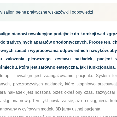
visalign pełne praktyczne wskazówki i odpowiedzi
align stanowi rewolucyjne podejście do korekcji wad zgryz
do tradycyjnych aparatów ortodontycznych. Proces ten, ch
wnych zasad i wypracowania odpowiednich nawyków, aby
u założenia pierwszego zestawu nakładek, pacjent 
śmiechu, która jest zarówno estetyczna, jak i funkcjonalna.
erapii Invisalign jest zaangażowanie pacjenta. System te
anych, przezroczystych nakładek, które stopniowo przesuw
para nakładek jest noszona przez określony czas, zazwycza
zastąpiona nową. Ten cykl powtarza się, aż do osiągnięcia ko
aplanowany w cyfrowym modelu 3D jamy ustnej pacjenta.