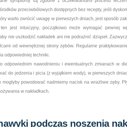
wane symptomy są zgodne z oczekiwaniami procesu leczeni
rodków przeciwbólowych dostępnych bez recepty, jeśli dyskomfo
óry warto zwrócić uwagę w pierwszych dniach, jest sposób za
 ten jest intuicyjny, początkowo może wymagać pewnej w
 aby nie uszkodzić nakładek ani nie podrażnić dziąseł. Zazwycz
cami od wewnętrznej strony zębów. Regularne praktykowanie
a odpowiedniej techniki.
 o odpowiednim nawodnieniu i ewentualnych zmianach w die
ać do jedzenia i picia (z wyjątkiem wody), w pierwszych dnia
e mogłyby powodować nadmierny nacisk na wrażliwe zęby. Płyn
pożywania w nakładkach.
nawyki podczas noszenia nak