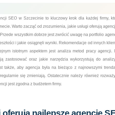
cji SEO w Szczecinie to kluczowy krok dla każdej firmy, kt
necie. Warto zacząć od zrozumienia, jakie usługi oferują agenc
Przede wszystkim dobrze jest zwrócić uwagę na portfolio agencj
zeszłości i jakie osiągnęli wyniki. Rekomendacje od innych kl
jnym istotnym aspektem jest analiza metod pracy agencji. 
ają zastosować oraz jakie narzędzia wykorzystują do analizy
est także, aby agencja była na bieżąco z najnowszymi tre
regularnie się zmieniają. Ostatecznie należy również rozważ
encji jest zgodna z budżetem firmy.
i oferują najlepsze agencje S