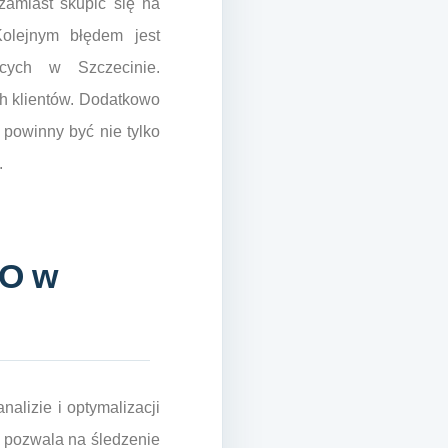
zamiast skupić się na
Kolejnym błędem jest
ących w Szczecinie.
ch klientów. Dodatkowo
 powinny być nie tylko
.
EO w
alizie i optymalizacji
e pozwala na śledzenie