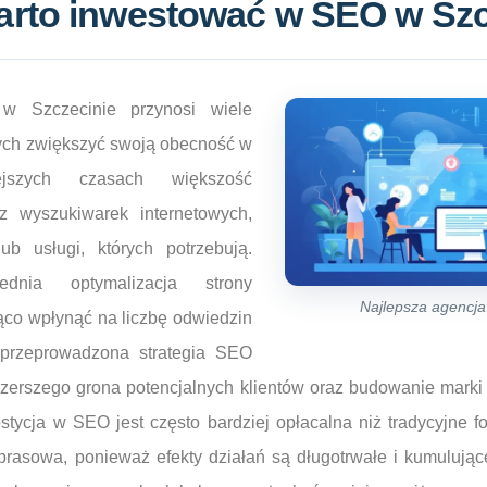
arto inwestować w SEO w Szc
 Szczecinie przynosi wiele
cych zwiększyć swoją obecność w
ejszych czasach większość
z wyszukiwarek internetowych,
ub usługi, których potrzebują.
dnia optymalizacja strony
Najlepsza agencj
ąco wpłynąć na liczbę odwiedzin
 przeprowadzona strategia SEO
szerszego grona potencjalnych klientów oraz budowanie marki
stycja w SEO jest często bardziej opłacalna niż tradycyjne fo
 prasowa, ponieważ efekty działań są długotrwałe i kumulują