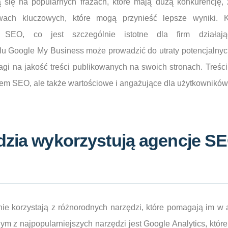
ą się na popularnych frazach, które mają dużą konkurencję, 
owach kluczowych, które mogą przynieść lepsze wyniki. 
o SEO, co jest szczególnie istotne dla firm działaj
ilu Google My Business może prowadzić do utraty potencjalny
agi na jakość treści publikowanych na swoich stronach. Treści
em SEO, ale także wartościowe i angażujące dla użytkowników
dzia wykorzystują agencje S
 korzystają z różnorodnych narzędzi, które pomagają im w an
nym z najpopularniejszych narzędzi jest Google Analytics, któr