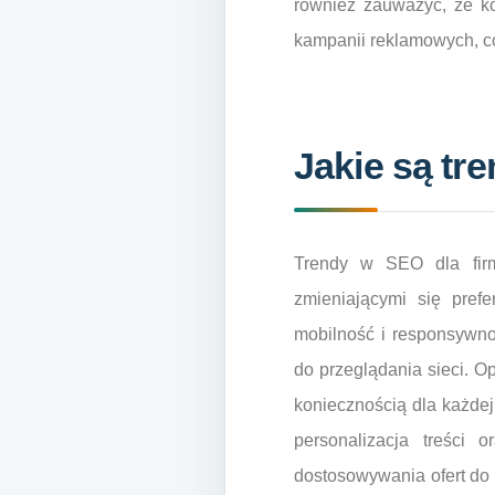
również zauważyć, że k
kampanii reklamowych, co
Jakie są tr
Trendy w SEO dla firm
zmieniającymi się pref
mobilność i responsywno
do przeglądania sieci. O
koniecznością dla każdej
personalizacja treści 
dostosowywania ofert do 