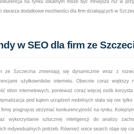
onkurencja na rynku lokalnym może być mniejsza niż w prz
 stwarza dodatkowe możliwości dla firm działających w Szczec
endy w SEO dla firm ze Szczec
 ze Szczecina zmieniają się dynamicznie wraz z rozwoj
erencjami użytkowników internetu. Obecnie coraz większy 
ść stron internetowych, ponieważ coraz więcej osób korzysta
ptymalizacja pod kątem urządzeń mobilnych stała się nie tylko
 firmy pragnącej utrzymać konkurencyjność na rynku. Kolejnym
oraz wykorzystanie sztucznej inteligencji do analizy zac
ich indywidualnych potrzeb. Również voice search staje się cor