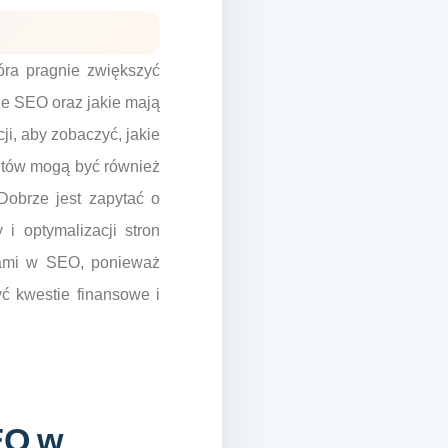
óra pragnie zwiększyć
je SEO oraz jakie mają
i, aby zobaczyć, jakie
ientów mogą być również
Dobrze jest zapytać o
 i optymalizacji stron
ndami w SEO, ponieważ
yć kwestie finansowe i
EO w