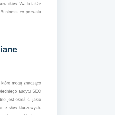
kowników. Warto także
 Business, co pozwala
niane
y, które mogą znacząco
owiedniego audytu SEO
no jest określić, jakie
nie słów kluczowych.