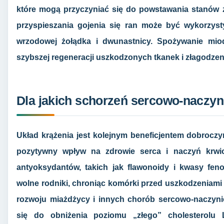
które mogą przyczyniać się do powstawania stanów z
przyspieszania gojenia się ran może być wykorzys
wrzodowej żołądka i dwunastnicy. Spożywanie mio
szybszej regeneracji uszkodzonych tkanek i złagodze
Dla jakich schorzeń sercowo-naczyn
Układ krążenia jest kolejnym beneficjentem dobrocz
pozytywny wpływ na zdrowie serca i naczyń krwio
antyoksydantów, takich jak flawonoidy i kwasy fen
wolne rodniki, chroniąc komórki przed uszkodzeniami
rozwoju miażdżycy i innych chorób sercowo-naczyn
się do obniżenia poziomu „złego” cholesterolu 