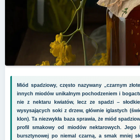
Miód spadziowy, często nazywany „czarnym złotem
innych miodów unikalnym pochodzeniem i bogact
nie z nektaru kwiatów, lecz ze spadzi – słodk
wysysających soki z drzew, głównie iglastych (świer
klon). Ta niezwykła baza sprawia, że miód spadzi
profil smakowy od miodów nektarowych. Jego b
bursztynowej po niemal czarną, a smak mniej sł