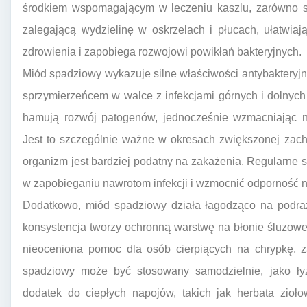
środkiem wspomagającym w leczeniu kaszlu, zarówno s
zalegającą wydzielinę w oskrzelach i płucach, ułatwiaj
zdrowienia i zapobiega rozwojowi powikłań bakteryjnych.
Miód spadziowy wykazuje silne właściwości antybakteryjn
sprzymierzeńcem w walce z infekcjami górnych i dolnyc
hamują rozwój patogenów, jednocześnie wzmacniając na
Jest to szczególnie ważne w okresach zwiększonej zacho
organizm jest bardziej podatny na zakażenia. Regularn
w zapobieganiu nawrotom infekcji i wzmocnić odporność n
Dodatkowo, miód spadziowy działa łagodząco na podraż
konsystencja tworzy ochronną warstwę na błonie śluzowej,
nieoceniona pomoc dla osób cierpiących na chrypkę, za
spadziowy może być stosowany samodzielnie, jako ły
dodatek do ciepłych napojów, takich jak herbata zio