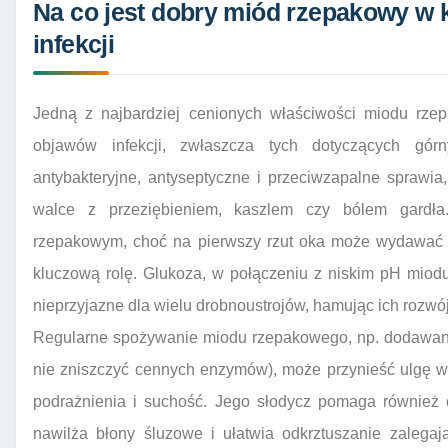
Na co jest dobry miód rzepakowy w 
infekcji
Jedną z najbardziej cenionych właściwości miodu rzep
objawów infekcji, zwłaszcza tych dotyczących gór
antybakteryjne, antyseptyczne i przeciwzapalne sprawi
walce z przeziębieniem, kaszlem czy bólem gardł
rzepakowym, choć na pierwszy rzut oka może wydawać s
kluczową rolę. Glukoza, w połączeniu z niskim pH miod
nieprzyjazne dla wielu drobnoustrojów, hamując ich rozwó
Regularne spożywanie miodu rzepakowego, np. dodawaneg
nie zniszczyć cennych enzymów), może przynieść ulgę w 
podrażnienia i suchość. Jego słodycz pomaga również 
nawilża błony śluzowe i ułatwia odkrztuszanie zalegaj