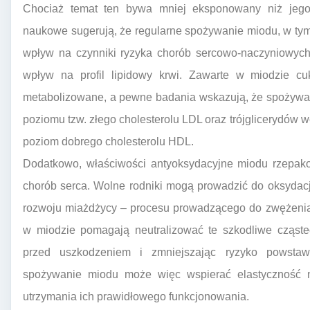
Chociaż temat ten bywa mniej eksponowany niż jego d
naukowe sugerują, że regularne spożywanie miodu, w t
wpływ na czynniki ryzyka chorób sercowo-naczyniowych
wpływ na profil lipidowy krwi. Zawarte w miodzie cu
metabolizowane, a pewne badania wskazują, że spożywan
poziomu tzw. złego cholesterolu LDL oraz trójglicerydów 
poziom dobrego cholesterolu HDL.
Dodatkowo, właściwości antyoksydacyjne miodu rzepakow
chorób serca. Wolne rodniki mogą prowadzić do oksydacj
rozwoju miażdżycy – procesu prowadzącego do zwężenia i
w miodzie pomagają neutralizować te szkodliwe cząste
przed uszkodzeniem i zmniejszając ryzyko powstaw
spożywanie miodu może więc wspierać elastyczność n
utrzymania ich prawidłowego funkcjonowania.