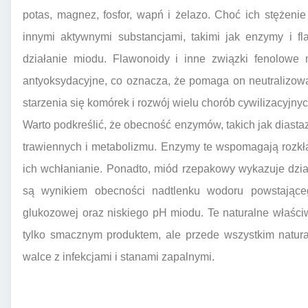
potas, magnez, fosfor, wapń i żelazo. Choć ich stężenie
innymi aktywnymi substancjami, takimi jak enzymy i fl
działanie miodu. Flawonoidy i inne związki fenolowe
antyoksydacyjne, co oznacza, że pomaga on neutralizow
starzenia się komórek i rozwój wielu chorób cywilizacyjnyc
Warto podkreślić, że obecność enzymów, takich jak diasta
trawiennych i metabolizmu. Enzymy te wspomagają rozkła
ich wchłanianie. Ponadto, miód rzepakowy wykazuje dział
są wynikiem obecności nadtlenku wodoru powstając
glukozowej oraz niskiego pH miodu. Te naturalne właści
tylko smacznym produktem, ale przede wszystkim natu
walce z infekcjami i stanami zapalnymi.