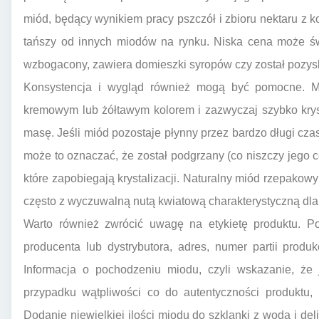
miód, będący wynikiem pracy pszczół i zbioru nektaru z k
tańszy od innych miodów na rynku. Niska cena może świ
wzbogacony, zawiera domieszki syropów czy został pozys
Konsystencja i wygląd również mogą być pomocne. Mi
kremowym lub żółtawym kolorem i zazwyczaj szybko kryst
masę. Jeśli miód pozostaje płynny przez bardzo długi cza
może to oznaczać, że został podgrzany (co niszczy jego
które zapobiegają krystalizacji. Naturalny miód rzepakow
często z wyczuwalną nutą kwiatową charakterystyczną dla
Warto również zwrócić uwagę na etykietę produktu. 
producenta lub dystrybutora, adres, numer partii produ
Informacja o pochodzeniu miodu, czyli wskazanie, że 
przypadku wątpliwości co do autentyczności produktu,
Dodanie niewielkiej ilości miodu do szklanki z wodą i 