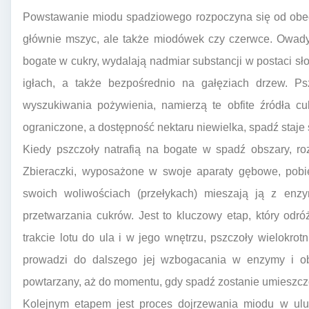
Powstawanie miodu spadziowego rozpoczyna się od obe
głównie mszyc, ale także miodówek czy czerwce. Owady 
bogate w cukry, wydalają nadmiar substancji w postaci słod
igłach, a także bezpośrednio na gałęziach drzew. Ps
wyszukiwania pożywienia, namierzą te obfite źródła cuk
ograniczone, a dostępność nektaru niewielka, spadź staje
Kiedy pszczoły natrafią na bogate w spadź obszary, ro
Zbieraczki, wyposażone w swoje aparaty gębowe, pobie
swoich woliwościach (przełykach) mieszają ją z enzy
przetwarzania cukrów. Jest to kluczowy etap, który od
trakcie lotu do ula i w jego wnętrzu, pszczoły wielokrot
prowadzi do dalszego jej wzbogacania w enzymy i obn
powtarzany, aż do momentu, gdy spadź zostanie umieszcz
Kolejnym etapem jest proces dojrzewania miodu w ulu.