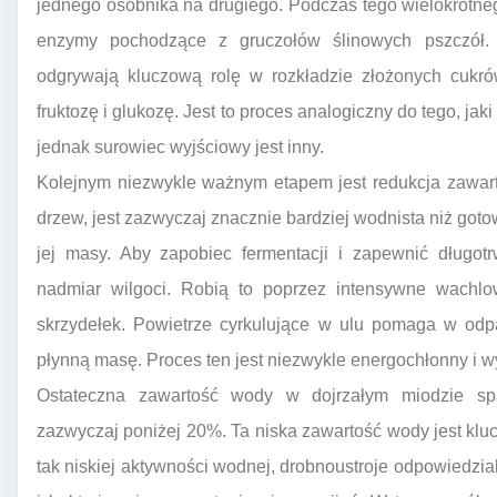
jednego osobnika na drugiego. Podczas tego wielokrotn
enzymy pochodzące z gruczołów ślinowych pszczół. 
odgrywają kluczową rolę w rozkładzie złożonych cukrów
fruktozę i glukozę. Jest to proces analogiczny do tego, j
jednak surowiec wyjściowy jest inny.
Kolejnym niezwykle ważnym etapem jest redukcja zawarto
drzew, jest zazwyczaj znacznie bardziej wodnista niż g
jej masy. Aby zapobiec fermentacji i zapewnić długo
nadmiar wilgoci. Robią to poprzez intensywne wachl
skrzydełek. Powietrze cyrkulujące w ulu pomaga w od
płynną masę. Proces ten jest niezwykle energochłonny i
Ostateczna zawartość wody w dojrzałym miodzie sp
zazwyczaj poniżej 20%. Ta niska zawartość wody jest klu
tak niskiej aktywności wodnej, drobnoustroje odpowiedzial