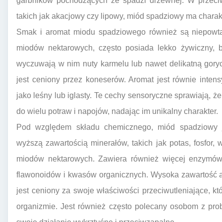
garbników pochodzących ze spadzi drzewnej. W przeci
takich jak akacjowy czy lipowy, miód spadziowy ma charakt
Smak i aromat miodu spadziowego również są niepowtar
miodów nektarowych, często posiada lekko żywiczny, b
wyczuwają w nim nuty karmelu lub nawet delikatną goryc
jest ceniony przez koneserów. Aromat jest równie inten
jako leśny lub iglasty. Te cechy sensoryczne sprawiają, 
do wielu potraw i napojów, nadając im unikalny charakter.
Pod względem składu chemicznego, miód spadziowy je
wyższą zawartością minerałów, takich jak potas, fosfor
miodów nektarowych. Zawiera również więcej enzymów i
flawonoidów i kwasów organicznych. Wysoka zawartość 
jest ceniony za swoje właściwości przeciwutleniające, k
organizmie. Jest również często polecany osobom z pr