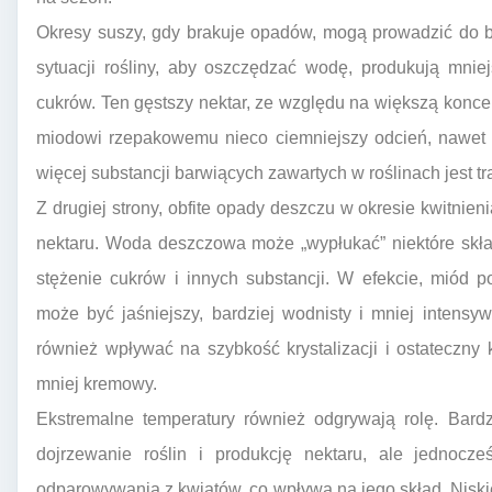
Okresy suszy, gdy brakuje opadów, mogą prowadzić do b
sytuacji rośliny, aby oszczędzać wodę, produkują mnie
cukrów. Ten gęstszy nektar, ze względu na większą konc
miodowi rzepakowemu nieco ciemniejszy odcień, nawet w
więcej substancji barwiących zawartych w roślinach jest t
Z drugiej strony, obfite opady deszczu w okresie kwitn
nektaru. Woda deszczowa może „wypłukać” niektóre skład
stężenie cukrów i innych substancji. W efekcie, miód 
może być jaśniejszy, bardziej wodnisty i mniej inten
również wpływać na szybkość krystalizacji i ostateczny ko
mniej kremowy.
Ekstremalne temperatury również odgrywają rolę. Bard
dojrzewanie roślin i produkcję nektaru, ale jednoc
odparowywania z kwiatów, co wpływa na jego skład. Niski