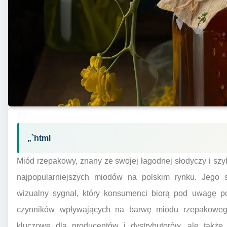
„`html
Miód rzepakowy, znany ze swojej łagodnej słodyczy i szybk
najpopularniejszych miodów na polskim rynku. Jego s
wizualny sygnał, który konsumenci biorą pod uwagę p
czynników wpływających na barwę miodu rzepakowego 
kluczowe dla producentów i dystrybutorów, ale tak