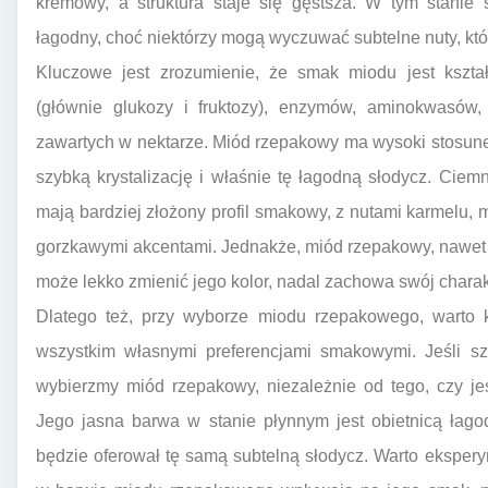
kremowy, a struktura staje się gęstsza. W tym stani
łagodny, choć niektórzy mogą wyczuwać subtelne nuty, kt
Kluczowe jest zrozumienie, że smak miodu jest kszta
(głównie glukozy i fruktozy), enzymów, aminokwasów
zawartych w nektarze. Miód rzepakowy ma wysoki stosune
szybką krystalizację i właśnie tę łagodną słodycz. Ciemn
mają bardziej złożony profil smakowy, z nutami karmelu, 
gorzkawymi akcentami. Jednakże, miód rzepakowy, nawet 
może lekko zmienić jego kolor, nadal zachowa swój charak
Dlatego też, przy wyborze miodu rzepakowego, warto k
wszystkim własnymi preferencjami smakowymi. Jeśli s
wybierzmy miód rzepakowy, niezależnie od tego, czy je
Jego jasna barwa w stanie płynnym jest obietnicą łagod
będzie oferował tę samą subtelną słodycz. Warto ekspery