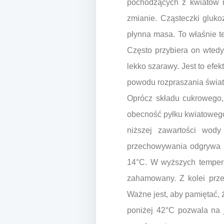
pochodzących z kwiatów rz
zmianie. Cząsteczki glukoz
płynna masa. To właśnie te 
Często przybiera on wted
lekko szarawy. Jest to efek
powodu rozpraszania światła
Oprócz składu cukrowego,
obecność pyłku kwiatowego,
niższej zawartości wody 
przechowywania odgrywa ró
14°C. W wyższych temperat
zahamowany. Z kolei przec
Ważne jest, aby pamiętać, 
poniżej 42°C pozwala na j