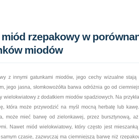
 miód rzepakowy w porównan
unków miodów
y z innymi gatunkami miodów, jego cechy wizualne stają s
ym, jego jasna, słomkowożółta barwa odróżnia go od ciemniej
zy wielokwiatowy z dodatkiem miodów spadziowych. Na przykł
ę, która może przywodzić na myśl mocną herbatę lub kawę
a, może mieć barwę od zielonkawej, przez bursztynową, a
ymi. Nawet miód wielokwiatowy, który często jest mieszanką
 samym czasie, zazwyczaj ma ciemniejszą barwę niż rzepakow