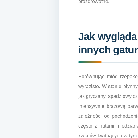
prozdrowotne.
Jak wygląda
innych gat
Porównując miód rzepakow
wyraziste. W stanie płynn
jak gryczany, spadziowy c
intensywnie brązową barw
zależności od pochodzeni
często z nutami miedzian
kwiatów kwitnących w tym