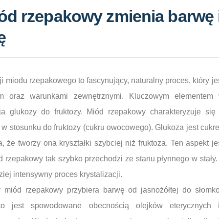
ód rzepakowy zmienia barwę 
ę
i miodu rzepakowego to fascynujący, naturalny proces, który je
m oraz warunkami zewnętrznymi. Kluczowym elementem 
cja glukozy do fruktozy. Miód rzepakowy charakteryzuje si
 w stosunku do fruktozy (cukru owocowego). Glukoza jest cukr
a, że tworzy ona kryształki szybciej niż fruktoza. Ten aspekt j
d rzepakowy tak szybko przechodzi ze stanu płynnego w stały.
ziej intensywny proces krystalizacji.
 miód rzepakowy przybiera barwę od jasnożółtej do słomko
co jest spowodowane obecnością olejków eterycznych 