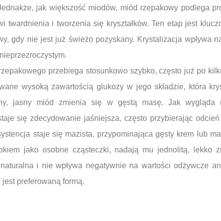
Jednakże, jak większość miodów, miód rzepakowy podlega proc
i twardnienia i tworzenia się kryształków. Ten etap jest kluc
, gdy nie jest już świeżo pozyskany. Krystalizacja wpływa na
 nieprzezroczystym.
 rzepakowego przebiega stosunkowo szybko, często już po kilk
wane wysoką zawartością glukozy w jego składzie, która kryst
ynny, jasny miód zmienia się w gęstą masę. Jak wygląda
staje się zdecydowanie jaśniejsza, często przybierając odcie
stencja staje się mazista, przypominająca gęsty krem lub mas
iem jako osobne cząsteczki, nadają mu jednolitą, lekko zia
e naturalna i nie wpływa negatywnie na wartości odżywcze a
 jest preferowaną formą.