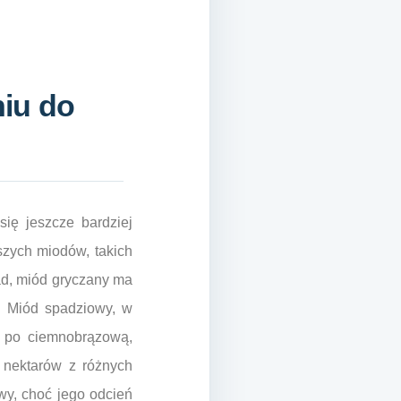
iu do
ię jeszcze bardziej
szych miodów, takich
ad, miód gryczany ma
. Miód spadziowy, w
ż po ciemnobrązową,
 nektarów z różnych
y, choć jego odcień