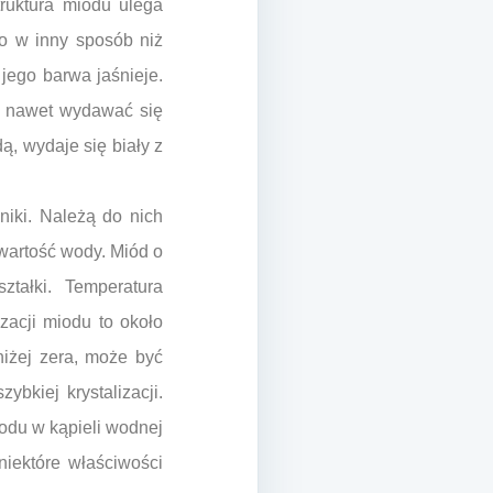
truktura miodu ulega
tło w inny sposób niż
 jego barwa jaśnieje.
e nawet wydawać się
ą, wydaje się biały z
iki. Należą do nich
wartość wody. Miód o
ztałki. Temperatura
zacji miodu to około
niżej zera, może być
bkiej krystalizacji.
odu w kąpieli wodnej
niektóre właściwości