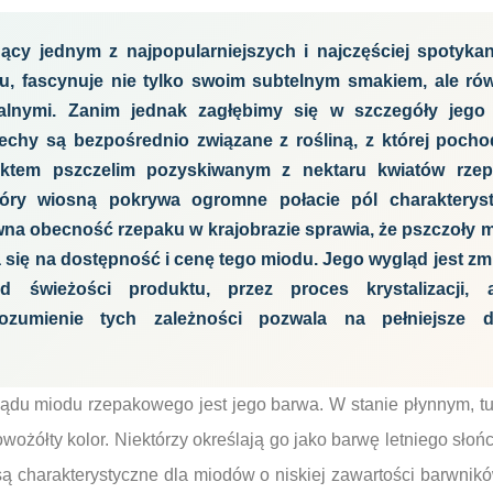
ący jednym z najpopularniejszych i najczęściej spotyka
u, fascynuje nie tylko swoim subtelnym smakiem, ale rów
alnymi. Zanim jednak zagłębimy się w szczegóły jego
cechy są bezpośrednio związane z rośliną, z której pocho
uktem pszczelim pozyskiwanym z nektaru kwiatów rze
tóry wiosną pokrywa ogromne połacie pól charakterys
na obecność rzepaku w krajobrazie sprawia, że pszczoły ma
 się na dostępność i cenę tego miodu. Jego wygląd jest zmi
d świeżości produktu, przez proces krystalizacji,
ozumienie tych zależności pozwala na pełniejsze d
du miodu rzepakowego jest jego barwa. W stanie płynnym, tu
ożółty kolor. Niektórzy określają go jako barwę letniego słońc
 są charakterystyczne dla miodów o niskiej zawartości barwnikó