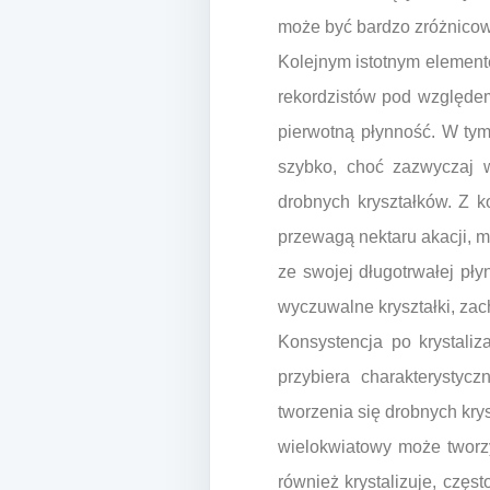
może być bardzo zróżnicow
Kolejnym istotnym elemente
rekordzistów pod względem t
pierwotną płynność. W tym
szybko, choć zazwyczaj w
drobnych kryształków. Z k
przewagą nektaru akacji, m
ze swojej długotrwałej pły
wyczuwalne kryształki, zac
Konsystencja po krystaliz
przybiera charakterystyc
tworzenia się drobnych kry
wielokwiatowy może tworzyć
również krystalizuje, częs