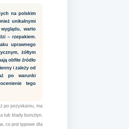
nych na polskim
nież unikalnymi
 wyglądu, warto
dzi – rzepakiem.
paku uprawnego
tycznym, żółtym
ją obfite źródło
enny i zależy od
 aż po warunki
ocenienie tego
ż po pozyskaniu, ma
a lub blady bursztyn.
w, co jest typowe dla