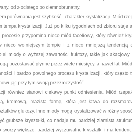
any, od złocistego po ciemnobrunatny.
m porównania jest szybkość i charakter krystalizacji. Miód rz
empa krystalizacji. Już po kilku tygodniach od zbioru staje si
 procesie przypomina nieco miód faceliowy, który również kry
 nieco wolniejszym tempie i z nieco mniejszą tendencją 
olei miody o wyższej zawartości fruktozy, takie jak akacjowy
ogą pozostawać płynne przez wiele miesięcy, a nawet lat. Mió
nności i bardzo powolnego procesu krystalizacji, który często
howując przy tym swoją przezroczystość.
acji również stanowi ciekawy punkt odniesienia. Miód rzepak
zną, kremową, mazistą formę, która jest łatwa do rozsmarow
ształków glukozy. Inne miody mogą krystalizować w różny spos
 grubsze kryształki, co nadaje mu bardziej ziarnistą struktu
to tworzy większe, bardziej wyczuwalne kryształki i ma tenden