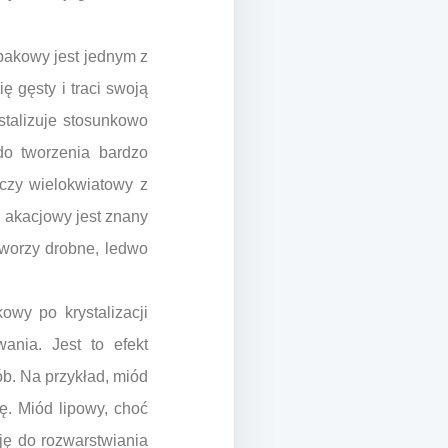
epakowy jest jednym z
ę gęsty i traci swoją
stalizuje stosunkowo
do tworzenia bardzo
 czy wielokwiatowy z
d akacjowy jest znany
 tworzy drobne, ledwo
owy po krystalizacji
ania. Jest to efekt
ób. Na przykład, miód
rę. Miód lipowy, choć
cję do rozwarstwiania