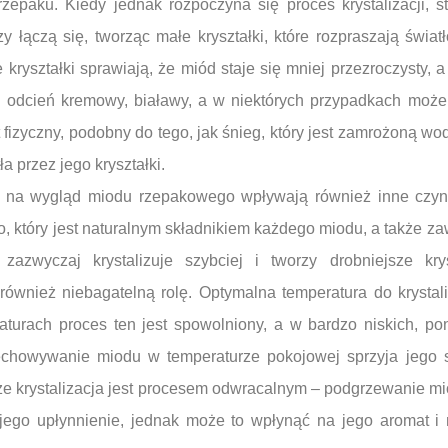
epaku. Kiedy jednak rozpoczyna się proces krystalizacji, s
y łączą się, tworząc małe kryształki, które rozpraszają świa
kryształki sprawiają, że miód staje się mniej przezroczysty, a
y odcień kremowy, białawy, a w niektórych przypadkach moż
t fizyczny, podobny do tego, jak śnieg, który jest zamrożoną wod
 przez jego kryształki.
 na wygląd miodu rzepakowego wpływają również inne czynn
 który jest naturalnym składnikiem każdego miodu, a także za
zazwyczaj krystalizuje szybciej i tworzy drobniejsze krys
wnież niebagatelną rolę. Optymalna temperatura do krystali
urach proces ten jest spowolniony, a w bardzo niskich, po
howywanie miodu w temperaturze pokojowej sprzyja jego szy
że krystalizacja jest procesem odwracalnym – podgrzewanie mi
ego upłynnienie, jednak może to wpłynąć na jego aromat i 