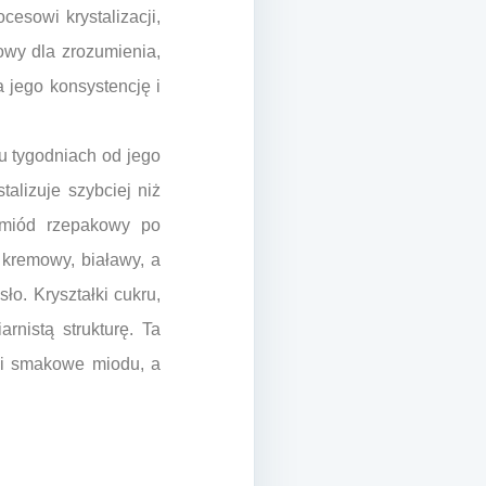
esowi krystalizacji,
zowy dla zrozumienia,
 jego konsystencję i
u tygodniach od jego
alizuje szybciej niż
 miód rzepakowy po
ń kremowy, białawy, a
ło. Kryształki cukru,
rnistą strukturę. Ta
ni smakowe miodu, a