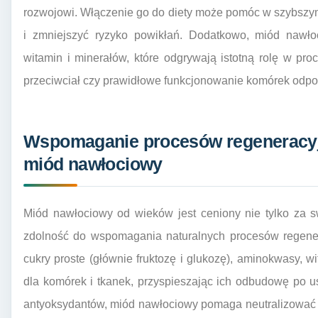
rozwojowi. Włączenie go do diety może pomóc w szybszym
i zmniejszyć ryzyko powikłań. Dodatkowo, miód nawło
witamin i minerałów, które odgrywają istotną rolę w pr
przeciwciał czy prawidłowe funkcjonowanie komórek odp
Wspomaganie procesów regeneracyj
miód nawłociowy
Miód nawłociowy od wieków jest ceniony nie tylko za s
zdolność do wspomagania naturalnych procesów regener
cukry proste (głównie fruktozę i glukozę), aminokwasy, w
dla komórek i tkanek, przyspieszając ich odbudowę po u
antyoksydantów, miód nawłociowy pomaga neutralizować w