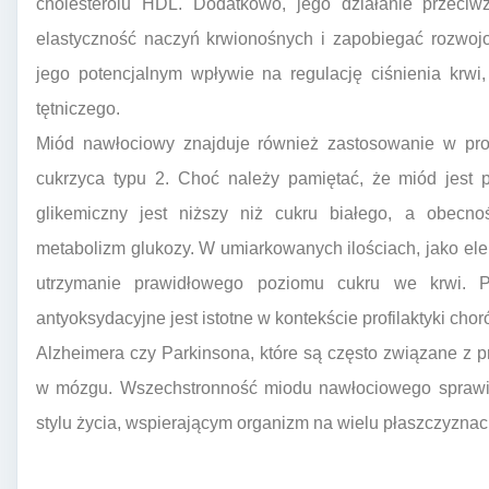
cholesterolu HDL. Dodatkowo, jego działanie przeciw
elastyczność naczyń krwionośnych i zapobiegać rozwoj
jego potencjalnym wpływie na regulację ciśnienia krwi, 
tętniczego.
Miód nawłociowy znajduje również zastosowanie w profi
cukrzyca typu 2. Choć należy pamiętać, że miód jest 
glikemiczny jest niższy niż cukru białego, a obecno
metabolizm glukozy. W umiarkowanych ilościach, jako e
utrzymanie prawidłowego poziomu cukru we krwi. Po
antyoksydacyjne jest istotne w kontekście profilaktyki ch
Alzheimera czy Parkinsona, które są często związane z 
w mózgu. Wszechstronność miodu nawłociowego sprawi
stylu życia, wspierającym organizm na wielu płaszczyznac