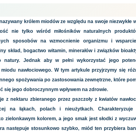
 nazywany królem miodów ze względu na swoje niezwykłe w
ość nie tylko wśród miłośników naturalnych produktó
nych sposobów na wzmocnienie organizmu i wsparcie
lny skład, bogactwo witamin, minerałów i związków bioak
b natury. Jednak aby w pełni wykorzystać jego potenc
 miodu nawłociowego. W tym artykule przyjrzymy się r
ennego spożywania po zastosowania zewnętrzne, które pom
yć się jego dobroczynnym wpływem na zdrowie.
 z nektaru zbieranego przez pszczoły z kwiatów nawłoci 
cej na łąkach, polach i nieużytkach. Charakteryzuje
o zielonkawym kolorem, a jego smak jest słodki z wyczuw
która następuje stosunkowo szybko, miód ten przybiera b