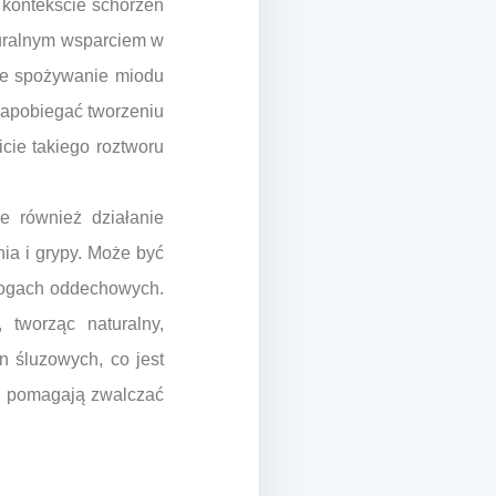
 kontekście schorzeń
turalnym wsparciem w
rne spożywanie miodu
zapobiegać tworzeniu
icie takiego roztworu
 również działanie
ia i grypy. Może być
drogach oddechowych.
tworząc naturalny,
n śluzowych, co jest
ne pomagają zwalczać