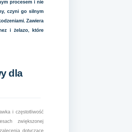
alnym procesem i nie
y, czyni go silnym
kodzeniami. Zawiera
ez i żelazo, które
y dla
wka i częstotliwość
esach zwiększonej
zalecenia dotyczące