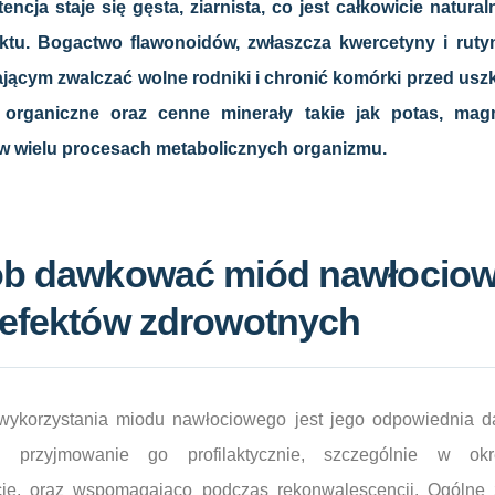
encja staje się gęsta, ziarnista, co jest całkowicie natur
tu. Bogactwo flawonoidów, zwłaszcza kwercetyny i rutyn
ącym zwalczać wolne rodniki i chronić komórki przed usz
organiczne oraz cenne minerały takie jak potas, magn
 w wielu procesach metabolicznych organizmu.
ób dawkować miód nawłociow
 efektów zdrowotnych
ykorzystania miodu nawłociowego jest jego odpowiednia da
 przyjmowanie go profilaktycznie, szczególnie w okr
cje, oraz wspomagająco podczas rekonwalescencji. Ogólne 