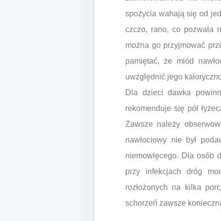
spożycia wahają się od jed
czczo, rano, co pozwala n
można go przyjmować prze
pamiętać, że miód nawło
uwzględnić jego kaloryczno
Dla dzieci dawka powinn
rekomenduje się pół łyżec
Zawsze należy obserwować
nawłociowy nie był poda
niemowlęcego. Dla osób do
przy infekcjach dróg mo
rozłożonych na kilka por
schorzeń zawsze konieczna 