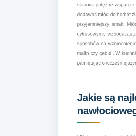
stanowi potężne wsparcie
dodawać miód do herbat zio
przyjemniejszy smak. Mi
cytrusowymi, wzbogacając
sposobów na wzmocnienie 
malin czy cebuli. W kuchn
pamiętając o wcześniejszy
Jakie są na
nawłocioweg