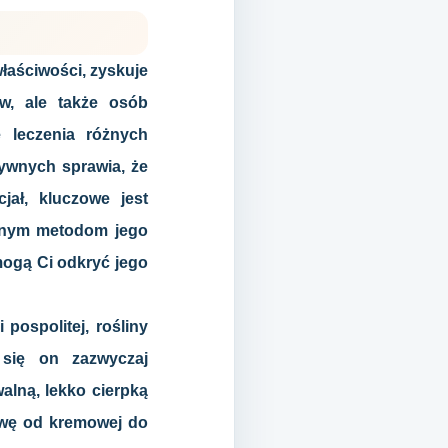
łaściwości, zyskuje
w, ale także osób
 leczenia różnych
tywnych sprawia, że
jał, kluczowe jest
óżnym metodom jego
ogą Ci odkryć jego
pospolitej, rośliny
 się on zazwyczaj
alną, lekko cierpką
arwę od kremowej do