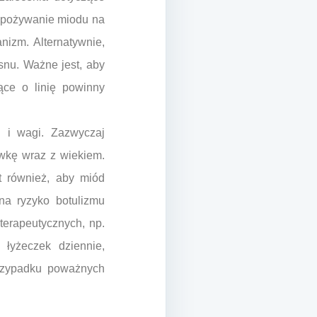
i spożywanie miodu na
nizm. Alternatywnie,
nu. Ważne jest, aby
ące o linię powinny
 i wagi. Zazwyczaj
awkę wraz z wiekiem.
t również, aby miód
na ryzyko botulizmu
terapeutycznych, np.
łyżeczek dziennie,
przypadku poważnych