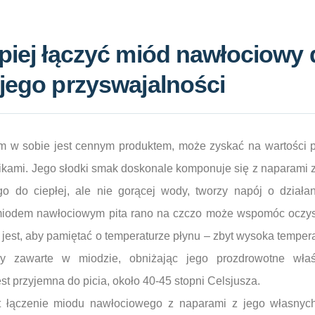
piej łączyć miód nawłociowy 
jego przyswajalności
m w sobie jest cennym produktem, może zyskać na wartości 
ikami. Jego słodki smak doskonale komponuje się z naparami z
 do ciepłej, ale nie gorącej wody, tworzy napój o działa
iodem nawłociowym pita rano na czczo może wspomóc oczys
 jest, aby pamiętać o temperaturze płynu – zbyt wysoka tempe
y zawarte w miodzie, obniżając jego prozdrowotne właś
jest przyjemna do picia, około 40-45 stopni Celsjusza.
t łączenie miodu nawłociowego z naparami z jego własnych