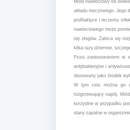
Miód nawłociowy od wieków
układu moczowego. Jego dz
profilaktyce i leczeniu in
nawłociowego może pomóc w
się złogów. Zaleca się roz
kilka razy dziennie, szczeg
Poza zastosowaniem w sc
antybakteryjne i antywiru
stosowany jako środek wyk
W tym celu można go dod
rozgrzewający napój. Miód
korzystne w przypadku pod
stany zapalne w organizmi