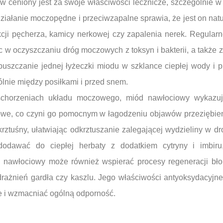
 ceniony jest za swoje właściwości lecznicze, szczególnie w
iałanie moczopędne i przeciwzapalne sprawia, że jest on na
fekcji pęcherza, kamicy nerkowej czy zapalenia nerek. Regula
 oczyszczaniu dróg moczowych z toksyn i bakterii, a także 
puszczanie jednej łyżeczki miodu w szklance ciepłej wody i p
ólnie między posiłkami i przed snem.
horzeniach układu moczowego, miód nawłociowy wykazuje
sowe, co czyni go pomocnym w łagodzeniu objawów przeziębien
rztuśny, ułatwiając odkrztuszanie zalegającej wydzieliny w 
awać do ciepłej herbaty z dodatkiem cytryny i imbiru, 
 nawłociowy może również wspierać procesy regeneracji bło
rażnień gardła czy kaszlu. Jego właściwości antyoksydacyj
e i wzmacniać ogólną odporność.