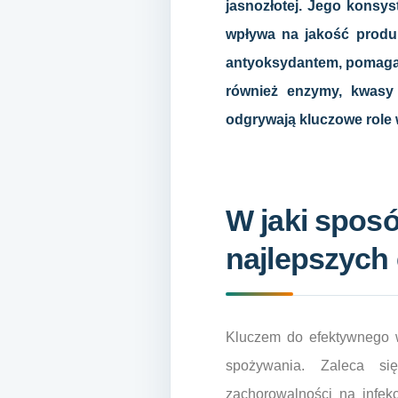
jasnozłotej. Jego konsyst
wpływa na jakość produk
antyoksydantem, pomagaj
również enzymy, kwasy 
odgrywają kluczowe role
W jaki spos
najlepszych
Kluczem do efektywnego w
spożywania. Zaleca się
zachorowalności na infek