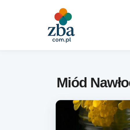
Skip to content
Miód Nawło