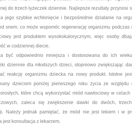
nej do trzech łyżeczek dziennie. Najlepsze rezultaty przynos
a jego szybkie wchłonięcie i bezpośrednie działanie na orga
d snem, co może wspomóc regenerację organizmu podczas s
ciowy jest produktem wysokokalorycznym, więc osoby dbaj
ść w codziennej diecie.
a być odpowiednio mniejsza i dostosowana do ich wieku
zki dziennie dla młodszych dzieci, stopniowo zwiększając d
 reakcję organizmu dziecka na nowy produkt. Istotne jes
wany dzieciom poniżej pierwszego roku życia ze względu 
rosłych, które chcą wykorzystać miód nawłociowy w celach 
czowych, zaleca się zwiększenie dawki do dwóch, trzech 
cji. Należy jednak pamiętać, że miód nie jest lekiem i w 
jest konsultacja z lekarzem.