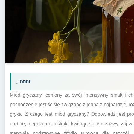
„`html
Miód gryczany, ceniony za swój intensywny smak i char
pochodzenie jest ściśle związane z jedną z najbardziej 
gryką. Z czego jest miód gryczany? Odpowiedź jest pros
drobne, niepozorne roślinki, kwitnące latem zazwyczaj w d
stanowią podstawowe źródło surowca dla pszczół. 