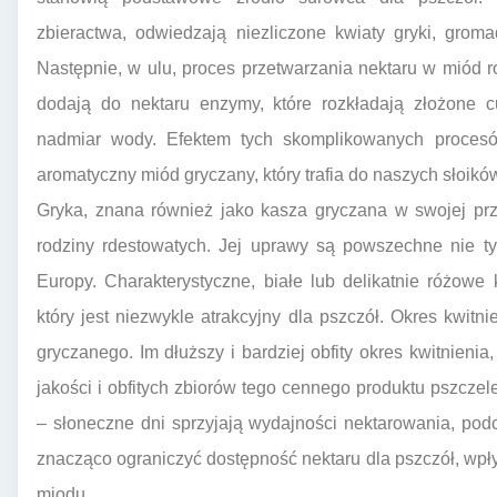
zbieractwa, odwiedzają niezliczone kwiaty gryki, grom
Następnie, w ulu, proces przetwarzania nektaru w miód 
dodają do nektaru enzymy, które rozkładają złożone c
nadmiar wody. Efektem tych skomplikowanych procesów
aromatyczny miód gryczany, który trafia do naszych słoikó
Gryka, znana również jako kasza gryczana w swojej prze
rodziny rdestowatych. Jej uprawy są powszechne nie ty
Europy. Charakterystyczne, białe lub delikatnie różowe k
który jest niezwykle atrakcyjny dla pszczół. Okres kwitni
gryczanego. Im dłuższy i bardziej obfity okres kwitnieni
jakości i obfitych zbiorów tego cennego produktu pszczel
– słoneczne dni sprzyjają wydajności nektarowania, po
znacząco ograniczyć dostępność nektaru dla pszczół, wpły
miodu.