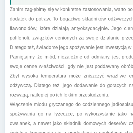
Zanim zagłębimy się w konkretne zastosowania, warto podk
dodatek do potraw. To bogactwo składników odżywczych
flawonoidów, które działają antyoksydacyjnie. Jego ci
polifenoli, związków cenionych za swoje działanie prz
Dlatego też, świadome jego spożywanie jest inwestycją w
Pamiętajmy, że miód, niezależnie od odmiany, jest prod
swoje cenne właściwości, gdy nie jest poddawany obrób
Zbyt wysoka temperatura może zniszczyć wrażliwe en
odżywczą. Dlatego też, jego dodawanie do gorących n
rozwagą, najlepiej po ich lekkim przestudzeniu.
Włączenie miodu gryczanego do codziennego jadłospisu
spożywania go na łyżeczce, po wykorzystanie jako na
owsianek, a nawet jako składnik domowych deserów cz
świetnie komponuje się z produktami o neutralnym char