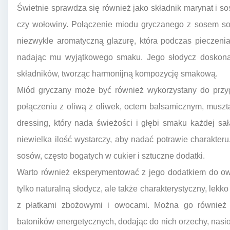
Świetnie sprawdza się również jako składnik marynat i s
czy wołowiny. Połączenie miodu gryczanego z sosem soj
niezwykle aromatyczną glazurę, która podczas pieczenia
nadając mu wyjątkowego smaku. Jego słodycz doskonal
składników, tworząc harmonijną kompozycję smakową.
Miód gryczany może być również wykorzystany do prz
połączeniu z oliwą z oliwek, octem balsamicznym, muszta
dressing, który nada świeżości i głębi smaku każdej sa
niewielka ilość wystarczy, aby nadać potrawie charakteru
sosów, często bogatych w cukier i sztuczne dodatki.
Warto również eksperymentować z jego dodatkiem do ows
tylko naturalną słodycz, ale także charakterystyczny, lekk
z płatkami zbożowymi i owocami. Można go również
batoników energetycznych, dodając do nich orzechy, nas