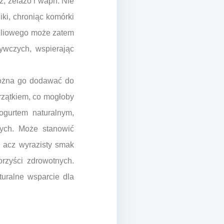
, żelazo i wapń. Nie
ki, chroniąc komórki
celiowego może zatem
ywczych, wspierając
Można go dodawać do
wrzątkiem, co mogłoby
ogurtem naturalnym,
zych. Może stanowić
, acz wyrazisty smak
rzyści zdrowotnych.
turalne wsparcie dla