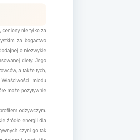
 ceniony nie tylko za
zystkim za bogactwo
ododajnej o niezwykle
ansowanej diety. Jego
towców, a także tych,
. Właściwości miodu
tóre może pozytywnie
profilem odżywczym.
ie źródło energii dla
tywnych czyni go tak