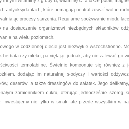
innymi witaminy z grupy B, witaminę C, a także potas, magnez
 antyoksydantach, które pomagają neutralizować wolne rodni
walniając procesy starzenia. Regularne spożywanie miodu fa
b na dostarczenie organizmowi niezbędnych składników odż
wanie na wielu poziomach.
iowego w codziennej diecie jest niezwykle wszechstronne. 
ak herbata czy mleko, pamiętając jednak, aby nie zalewać go 
ściwości termolabilne. Świetnie komponuje się również z j
ożkiem, dodając im naturalnej słodyczy i wartości odżywc
w, deserów, a także dressingów do sałatek. Jego delikatny
onałym zamiennikiem cukru, oferując jednocześnie szereg ko
, inwestujemy nie tylko w smak, ale przede wszystkim w na