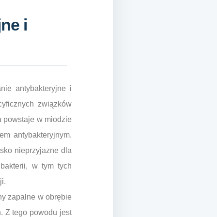
ne i
nie antybakteryjne i
cyficznych związków
a powstaje w miodzie
iem antybakteryjnym.
sko nieprzyjazne dla
akterii, w tym tych
i.
ny zapalne w obrębie
h. Z tego powodu jest