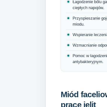
Łagodzenie bólu ga
ciepłych napojów.
Przyspieszanie goj
miodu.
Wspieranie leczeni
Wzmacnianie odpor
Pomoc w łagodzeni
antybakteryjnym.
Miód facelio
pracę jelit