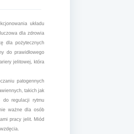
nkcjonowania układu
 kluczowa dla zdrowia
kę dla pożytecznych
będny do prawidłowego
iery jelitowej, która
czaniu patogennych
awiennych, takich jak
 do regulacji rytmu
lnie ważne dla osób
ami pracy jelit. Miód
 wzdęcia.