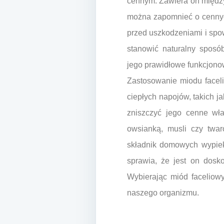
cennym. Zawiera on między 
można zapomnieć o cennych
przed uszkodzeniami i spo
stanowić naturalny sposó
jego prawidłowe funkcjono
Zastosowanie miodu facel
ciepłych napojów, takich j
zniszczyć jego cenne wła
owsianką, musli czy twar
składnik domowych wypiekó
sprawia, że jest on dosk
Wybierając miód faceliowy
naszego organizmu.