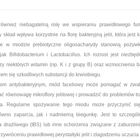
również niebagatelną rolę we wspieraniu prawidłowego fu
 skład wpływa korzystnie na florę bakteryjną jelit, która jest
te w miodzie prebiotyczne oligosacharydy stanowią pożyw
h jak Bifidobacterium i Lactobacillus. Ich rozrost jest niez
y niektórych witamin (np. K i z grupy B) oraz wzmocnienia bar
em się szkodliwych substancji do krwiobiegu.
iom antybakteryjnym, miód faceliowy może pomagać w zwal
cać równowagę mikroflory jelitowej i prowadzić do problemów tr
ha. Regularne spożywanie tego miodu może przyczynić się
ówno zaparcia, jak i nadmierną biegunkę. Jest to szczegó
ta drażliwego (IBS) lub inne schorzenia związane z zaburzeni
ywróceniu prawidłowej perystaltyki jelit i złagodzeniu uczucia