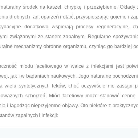
naturalny środek na kaszel, chrypkę i przeziębienie. Okłady
u drobnych ran, oparzeń i otarć, przyspieszając gojenie i za
sydacyjne dodatkowo wspierają procesy regeneracyjne, ch
nymi związanymi ze stanem zapalnym. Regularne spożywani
alne mechanizmy obronne organizmu, czyniąc go bardziej od
teczność miodu faceliowego w walce z infekcjami jest pot
wej, jak i w badaniach naukowych. Jego naturalne pochodzenie
a wielu syntetycznych leków, choć oczywiście nie zastąpi p
ważnych schorzeń. Miód faceliowy może stanowić cenne uz
nia i łagodząc nieprzyjemne objawy. Oto niektóre z praktyczn
tanów zapalnych i infekcji: