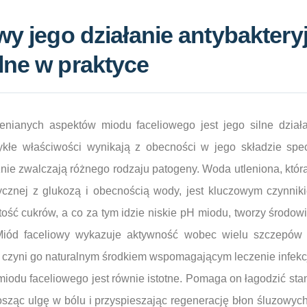
wy jego działanie antybakteryj
lne w praktyce
nianych aspektów miodu faceliowego jest jego silne działa
ykłe właściwości wynikają z obecności w jego składzie spe
nie zwalczają różnego rodzaju patogeny. Woda utleniona, któr
cznej z glukozą i obecnością wody, jest kluczowym czynnik
ść cukrów, a co za tym idzie niskie pH miodu, tworzy środowi
Miód faceliowy wykazuje aktywność wobec wielu szczepów b
o czyni go naturalnym środkiem wspomagającym leczenie infekcj
iodu faceliowego jest równie istotne. Pomaga on łagodzić sta
nosząc ulgę w bólu i przyspieszając regenerację błon śluzowyc