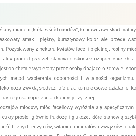
eślany mianem „króla wśród miodów”, to prawdziwy skarb natury,
askowaty smak i piękny, bursztynowy kolor, ale przede ws
. Pozyskiwany z nektaru kwiatów facelii błękitnej, rośliny mi
turalny produkt pszczeli stanowi doskonałe uzupełnienie zbil
 jest on chętnie wybierany przez osoby dbające o zdrowie, spor
nych metod wspierania odporności i witalności organizmu
leko poza zwykłą słodycz, oferując kompleksowe działanie, k
 naszego samopoczucia i kondycji fizycznej.
odzajów miodów, miód faceliowy wyróżnia się specyficznym 
cukry proste, głównie fruktozę i glukozę, które stanowią szybk
ność licznych enzymów, witamin, minerałów i związków bioak