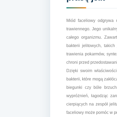
Miód faceliowy odgrywa 
trawiennego. Jego unikalny
całego organizmu. Zawar
bakterii jelitowych, takic
trawienia pokarmów, syntez
chroni przed przedostawani
Dzięki swoim właściwośc
bakterii, które mogą zakłó
biegunki czy bóle brzuc
wypróżnień, łagodząc zar
cierpiących na zespół jeli
faceliowy może pomóc w prz