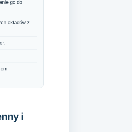
anie go do
ych okładów z
eł.
.
iom
enny i