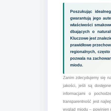
Poszukując idealne
gwarantują jego aute
właściwości smakowe
dbających o natura
Kluczowe jest znalezi
prawidłowe przechowy
regionalnych, często
pozwala na zachowan
miodu.
Zanim zdecydujemy się na 
jakości, jeśli są dostępn
informacjami o pochodz
transparentność jest naj
wygląd miodu – powinien m