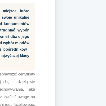
 miejsca, które
a swoje unikalne
ród konsumentów
rudniać wybór.
ównież dba o jego
oki wybór miodów
je pośredników i
ajwyższej klasy
prawdzić certyfikaty
j chętnie dzielą się
zechowywania. Taka
eż zwrócić uwagę na
a miodu faceliowego.