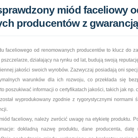
sprawdzony miód faceliowy o
ch producentów z gwarancj
 faceliowego od renomowanych producentów to klucz do zad
zczelarze, działający na rynku od lat, budują swoją reputacj
iennej jakości swoich wyrobów. Zazwyczaj posiadają oni specj
tymalnych warunków dla ich rozwoju, co przekłada się bez
poszukiwać informacji o certyfikatach jakości, takich jak np. ce
d został wyprodukowany zgodnie z rygorystycznymi normami ś
cji.
 miód faceliowy, należy zwrócić uwagę na etykietę produktu. 
rmacje: dokładną nazwę produktu, dane producenta, datę 