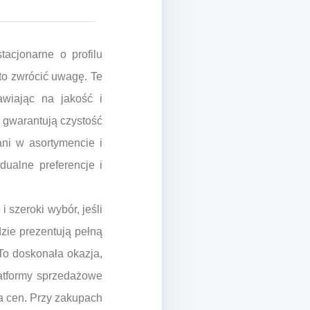
acjonarne o profilu
to zwrócić uwagę. Te
awiając na jakość i
 gwarantują czystość
ani w asortymencie i
dualne preferencje i
 szeroki wybór, jeśli
zie prezentują pełną
To doskonała okazja,
atformy sprzedażowe
ia cen. Przy zakupach