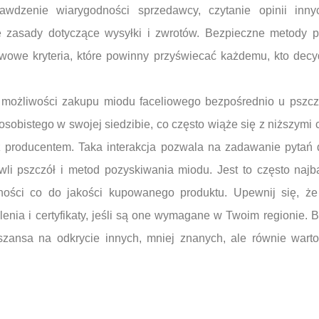
rawdzenie wiarygodności sprzedawcy, czytanie opinii inn
 zasady dotyczące wysyłki i zwrotów. Bezpieczne metody pł
awowe kryteria, które powinny przyświecać każdemu, kto dec
 możliwości zakupu miodu faceliowego bezpośrednio u pszcze
osobistego w swojej siedzibie, co często wiąże się z niższymi
z producentem. Taka interakcja pozwala na zadawanie pytań 
li pszczół i metod pozyskiwania miodu. Jest to często najba
ości co do jakości kupowanego produktu. Upewnij się, że
nia i certyfikaty, jeśli są one wymagane w Twoim regionie. B
szansa na odkrycie innych, mniej znanych, ale równie wart