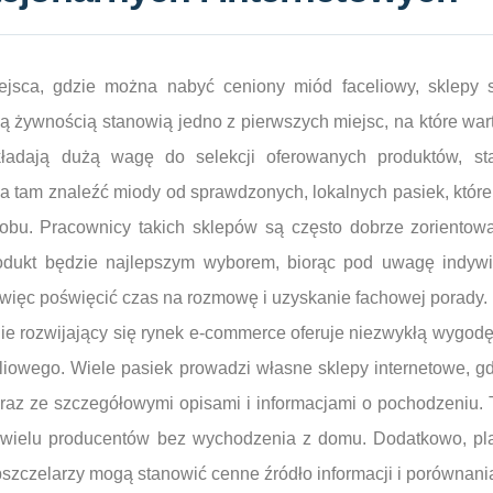
jsca, gdzie można nabyć ceniony miód faceliowy, sklepy st
ą żywnością stanowią jedno z pierwszych miejsc, na które war
kładają dużą wagę do selekcji oferowanych produktów, st
 tam znaleźć miody od sprawdzonych, lokalnych pasiek, które
obu. Pracownicy takich sklepów są często dobrze zorientow
produkt będzie najlepszym wyborem, biorąc pod uwagę indywi
 więc poświęcić czas na rozmowę i uzyskanie fachowej porady.
ie rozwijający się rynek e-commerce oferuje niezwykłą wygodę i
liowego. Wiele pasiek prowadzi własne sklepy internetowe, gd
az ze szczegółowymi opisami i informacjami o pochodzeniu. 
ą wielu producentów bez wychodzenia z domu. Dodatkowo, pl
pszczelarzy mogą stanowić cenne źródło informacji i porównan