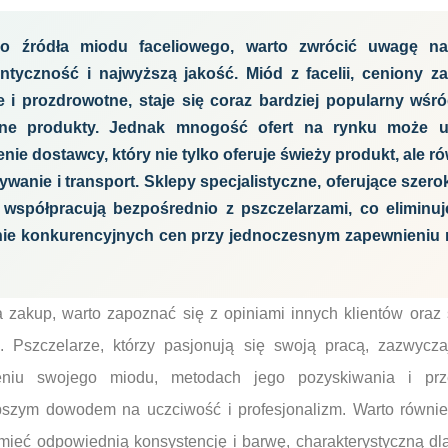
go źródła miodu faceliowego, warto zwrócić uwagę na
ntyczność i najwyższą jakość. Miód z facelii, ceniony z
 i prozdrowotne, staje się coraz bardziej popularny wś
lne produkty. Jednak mnogość ofert na rynku może ut
enie dostawcy, który nie tylko oferuje świeży produkt, ale r
wanie i transport. Sklepy specjalistyczne, oferujące szer
 współpracują bezpośrednio z pszczelarzami, co eliminu
ie konkurencyjnych cen przy jednoczesnym zapewnieniu n
zakup, warto zapoznać się z opiniami innych klientów oraz s
e. Pszczelarze, którzy pasjonują się swoją pracą, zazwycza
eniu swojego miodu, metodach jego pozyskiwania i pr
lepszym dowodem na uczciwość i profesjonalizm. Warto równi
ieć odpowiednią konsystencję i barwę, charakterystyczną dl