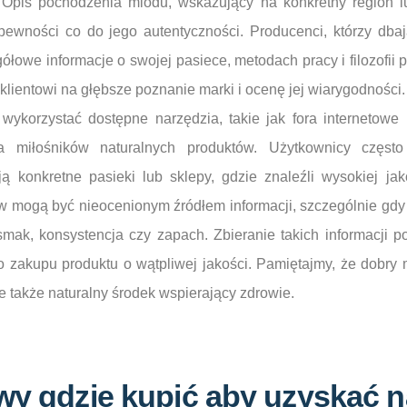
 Opis pochodzenia miodu, wskazujący na konkretny region lu
i pewności co do jego autentyczności. Producenci, którzy dba
ółowe informacje o swojej pasiece, metodach pracy i filozofii
lientowi na głębsze poznanie marki i ocenę jej wiarygodności.
wykorzystać dostępne narzędzia, takie jak fora internetowe
 miłośników naturalnych produktów. Użytkownicy często
ą konkretne pasieki lub sklepy, gdzie znaleźli wysokiej jak
 mogą być nieocenionym źródłem informacji, szczególnie gdy
 smak, konsystencja czy zapach. Zbieranie takich informacji
o zakupu produktu o wątpliwej jakości. Pamiętajmy, że dobry 
le także naturalny środek wspierający zdrowie.
wy gdzie kupić aby uzyskać n