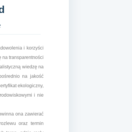
d
ą
owolenia i korzyści
ę na transparentności
alistyczną wiedzę na
pośrednio na jakość
rtyfikat ekologiczny,
rodowiskowymi i nie
Powinna ona zawierać
rozlewu oraz termin