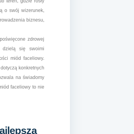
b teren, gdzie rosły
ją o swój wizerunek,
 prowadzenia biznesu,
 poświęcone zdrowej
 dzielą się swoimi
ości miód faceliowy.
 dotyczą konkretnych
 pozwala na świadomy
miód faceliowy to nie
ajlepszą