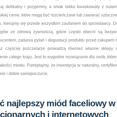
aj delikatny i przyjemny, a smak lekko kwaskowaty z nutam
skiej cenie, które mogą być rozcieńczane lub zawierać sztuczne
, kierujmy się przede wszystkim zaufaniem do sprzedawcy. 
rgów ze zdrową żywnością, gdzie często obecni są bezpoś
centem, zadania pytań i degustacji produktu przed zakupem t
az częściej pszczelarze prowadzą również własne sklepy in
nie całego kraju. Jest to wygodne rozwiązanie dla osób, któr
jakości miodu. Pamiętajmy, że inwestycja w naturalny, certyfi
wie i dobre samopoczucie.
ć najlepszy miód faceliowy w
cjonarnych i internetowych