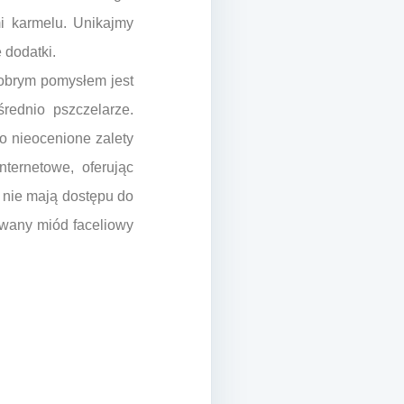
i karmelu. Unikajmy
 dodatki.
Dobrym pomysłem jest
rednio pszczelarze.
o nieocenione zalety
ternetowe, oferując
e nie mają dostępu do
kowany miód faceliowy